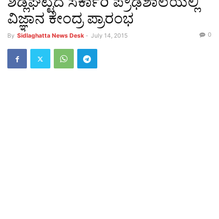
ಶಿಡ್ಲಘಟ್ಟದ ಸರ್ಕಾರಿ ಪ್ರೌಢಶಾಲೆಯಲ್ಲಿ
ವಿಜ್ಞಾನ ಕೇಂದ್ರ ಪ್ರಾರಂಭ
0
By
Sidlaghatta News Desk
-
July 14, 2015