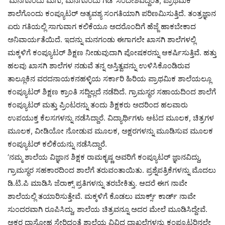
‘ಮನೆಗೊಂದು ಮಗು, ಮನೆಗೊಂದು ಗಿಡ’ ಸಂದೇಶವಿದ್ದಂತೆ, ಪ್ರಾಥಮಿಕ
ಶಾಲೆಗೊಂದು ಕಂಪ್ಯೂಟರ್ ಅತ್ಯವಶ್ಯ ಸಂಗತಿಯಾಗಿ ಪರಿಣಮಿಸುತ್ತಿದೆ. ತಂತ್ರಜ್ಞಾನ
ಏರು ಗತಿಯಲ್ಲಿ ಸಾಗುವಾಗ ಕಲಿಕೆಯೂ ಅದರೊಂದಿಗೆ ಹೆಜ್ಜೆ ಹಾಕಬೇಕಾದ
ಅನಿವಾರ್ಯತೆಯಿದೆ. ಇದನ್ನು ಮನಗಂಡು ಈಗಾಗಲೇ ಖಾಸಗಿ ಶಾಲೆಗಳಲ್ಲಿ
ಮಕ್ಕಳಿಗೆ ಕಂಪ್ಯೂಟರ್ ಶಿಕ್ಷಣ ನೀಡುವುದಾಗಿ ಪೋಷಕರನ್ನು ಆಕರ್ಷಿಸುತ್ತಿವೆ. ಹತ್ತು
ಹಲವು ಖಾಸಗಿ ಶಾಲೆಗಳ ನಡುವೆ ತನ್ನ ಅಸ್ತಿತ್ವವನ್ನು ಉಳಿಸಿಕೊಂಡಿರುವ
ತಾಲ್ಲೂಕಿನ ವರದನಾಯಕನಹಳ್ಳಿಯ ಸರ್ಕಾರಿ ಹಿರಿಯ ಪ್ರಾಥಮಿಕ ಶಾಲೆಯಲ್ಲೂ
ಕಂಪ್ಯೂಟರ್ ಶಿಕ್ಷಣ ಕ್ರಾಂತಿ ಸದ್ದಿಲ್ಲದೆ ನಡೆದಿದೆ. ಗ್ರಾಮಸ್ಥರ ಸಹಾಯದಿಂದ ಶಾಲೆಗೆ
ಕಂಪ್ಯೂಟರ್ ಮತ್ತು ಪ್ರಿಂಟರನ್ನು ತಂದು ಶಿಕ್ಷಕರು ಅದರಿಂದ ಹಲವಾರು
ಉಪಯುಕ್ತ ಕೆಲಸಗಳನ್ನು ನಡೆಸಿದ್ದಾರೆ. ವಿದ್ಯಾರ್ಥಿಗಳು ಆಟದ ಮೂಲಕ, ಚಿತ್ರಗಳ
ಮೂಲಕ, ವೀಡಿಯೋ ನೋಡುವ ಮೂಲಕ, ಅಕ್ಷರಗಳನ್ನು ಮೂಡಿಸುವ ಮೂಲಕ
ಕಂಪ್ಯೂಟರ್ ಕಲಿಕೆಯನ್ನು ನಡೆಸಿದ್ದಾರೆ.
‘ನಮ್ಮ ಶಾಲೆಯ ವಿಜ್ಞಾನ ಶಿಕ್ಷಕ ರಾಮಕೃಷ್ಣ ಅವರಿಗೆ ಕಂಪ್ಯೂಟರ್ ಜ್ಞಾನವಿದ್ದು,
ಗ್ರಾಮಸ್ಥರ ಸಹಕಾರದಿಂದ ಶಾಲೆಗೆ ತರುವಂತಾಯಿತು. ಪ್ರಶ್ನೆಪತ್ರಿಕೆಗಳನ್ನು ಮೊದಲು
ಡಿ.ಟಿ.ಪಿ ಮಾಡಿಸಿ ಜೆರಾಕ್ಸ್ ಪ್ರತಿಗಳನ್ನು ತರಬೇಕಿತ್ತು. ಆದರೆ ಈಗ ನಾವೇ
ಶಾಲೆಯಲ್ಲಿ ತಯಾರಿಸುತ್ತೇವೆ. ಮಕ್ಕಳಿಗೆ ಕೊಡಲು ಮಾರ್ಕ್ಸ್ ಕಾರ್ಡ್ ನಾವೇ
ಸುಂದರವಾಗಿ ರೂಪಿಸಿದ್ದು, ಶಾಲೆಯ ಚಿತ್ರವನ್ನೂ ಅದರ ಮೇಲೆ ಮೂಡಿಸಿದ್ದೇವೆ.
ಅಕ್ಷರ ದಾಸೋಹ ಸೇರಿದಂತೆ ಶಾಲೆಯ ವಿವಿಧ ದಾಖಲೆಗಳನ್ನು ಕಂಪ್ಯೂಟರಿನಲ್ಲೇ