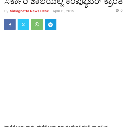
ಸರ್ಕಾರಿ ಶಾಲೆಯಲ್ಲಿ ಕಂಪ್ಯೂಟರ್ ಕ್ರಾಂತಿ
0
By
Sidlaghatta News Desk
-
April 19, 2015