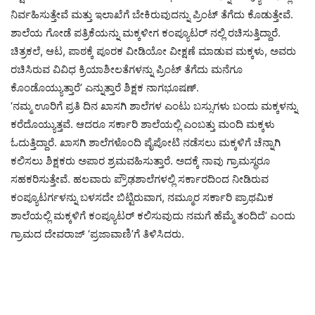
ನಿರ್ವಹಿಸುತ್ತೇವೆ ಮತ್ತು ಇಲಾಖೆಗೆ ಬೇಕಿರುವುದನ್ನು ಪ್ರಿಂಟ್ ತೆಗೆದು ಕೊಡುತ್ತೇವೆ.
ಶಾಲೆಯ ಗೋಡೆ ಪತ್ರಿಕೆಯನ್ನು ಮಕ್ಕಳೀಗ ಕಂಪ್ಯೂಟರ್ ನಲ್ಲಿ ರಚಿಸುತ್ತಿದ್ದಾರೆ.
ಚಿತ್ರಕಲೆ, ಆಟ, ಪಾಠಕ್ಕೆ ಪೂರಕ ವೀಡಿಯೋ ವೀಕ್ಷಣೆ ಮಾಡುವ ಮಕ್ಕಳು, ಅವರು
ರಚಿಸಿರುವ ವಿವಿಧ ಕ್ರಿಯಾಶೀಲತೆಗಳನ್ನು ಪ್ರಿಂಟ್ ತೆಗೆದು ಮನೆಗೂ
ಕೊಂಡೊಯ್ಯುತ್ತಾರೆ’ ಎನ್ನುತ್ತಾರೆ ಶಿಕ್ಷಕ ನಾಗಭೂಷಣ್.
‘ನಮ್ಮ ಊರಿಗೆ ಪ್ರತಿ ದಿನ ಖಾಸಗಿ ಶಾಲೆಗಳ ಎಂಟು ಬಸ್ಸುಗಳು ಬಂದು ಮಕ್ಕಳನ್ನು
ಕರೆದೊಯ್ಯುತ್ತವೆ. ಆದರೂ ಸರ್ಕಾರಿ ಶಾಲೆಯಲ್ಲಿ ಎಂಬತ್ತು ಮಂದಿ ಮಕ್ಕಳು
ಓದುತ್ತಿದ್ದಾರೆ. ಖಾಸಗಿ ಶಾಲೆಗಳೊಂದಿ ಪೈಪೋಟಿ ನಡೆಸಲು ಮಕ್ಕಳಿಗೆ ಚೆನ್ನಾಗಿ
ಕಲಿಸಲು ಶಿಕ್ಷಕರು ಅಪಾರ ಶ್ರಮವಹಿಸುತ್ತಾರೆ. ಅದಕ್ಕೆ ನಾವು ಗ್ರಾಮಸ್ಥರೂ
ಸಹಕರಿಸುತ್ತೇವೆ. ಹಲವಾರು ಪ್ರೌಢಶಾಲೆಗಳಲ್ಲಿ ಸರ್ಕಾರದಿಂದ ನೀಡಿರುವ
ಕಂಪ್ಯೂಟರ್ಗಳನ್ನು ಬಳಸದೇ ಬಿಟ್ಟಿರುವಾಗ, ನಮ್ಮೂರ ಸರ್ಕಾರಿ ಪ್ರಾಥಮಿಕ
ಶಾಲೆಯಲ್ಲಿ ಮಕ್ಕಳಿಗೆ ಕಂಪ್ಯೂಟರ್ ಕಲಿಸುವುದು ನಮಗೆ ಹೆಮ್ಮೆ ತಂದಿದೆ’ ಎಂದು
ಗ್ರಾಮದ ದೇವರಾಜ್ ‘ಪ್ರಜಾವಾಣಿ’ಗೆ ತಿಳಿಸಿದರು.