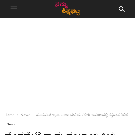
Home
News
ಹೊಸಪೇಟೆ ಗ್ರಾಮ ಪಂಚಾಯತಿಯ ಕಚೇರಿ ಆವರಣದಲ್ಲಿ ರಕ್ತದಾನ ಶಿಬಿರ
News