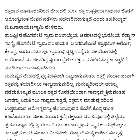
ರಕ್ತದಾನ ಮಾಡುವುದರಿಂದ ದೇಹದಲ್ಲಿ ಹೊಸ ರಕ್ತ ಉತ್ಪತ್ತಿಯಾಗುವುದರ ಜೊತೆಗೆ
ಆರೋಗ್ಯವಂತ ಜೀವನ ನಡೆಸಲು ಸಹಕಾರಿಯಾಗುತ್ತದೆ ಎಂದು ತಹಶೀಲ್ದಾರ್
ಜಿ.ಎ.ನಾರಾಯಣಸ್ವಾಮಿ ಹೇಳಿದರು.
ತಾಲ್ಲೂಕಿನ ಹೊಸಪೇಟೆ ಗ್ರಾಮ ಪಂಚಾಯ್ತಿಯ ಆವರಣದಲ್ಲಿ ಭಾರತೀಯ ರೆಡ್ಕ್ರಾಸ್
ಸಂಸ್ಥೆ, ಹೊಸಪೇಟೆ ಗ್ರಾಮ ಪಂಚಾಯತಿ, ಜಂಗಮಕೋಟೆ ಪ್ರಾಥಮಿಕ ಆರೋಗ್ಯ
ಕೇಂದ್ರ, ಹಾಗೂ ಧರ್ಮಸ್ಥಳ ಗ್ರಾಮಾಭಿವೃದ್ಧಿ ಸಂಸ್ಥೆಯ ಸಹಯೋಗದಲ್ಲಿ
ಆಯೋಜನೆ ಮಾಡಲಾಗಿದ್ದ ಸ್ವಯಂ ಪ್ರೇರಿತ ರಕ್ತದಾನ ಶಿಬಿರವನ್ನು ಉದ್ಘಾಟನೆ
ಮಾಡಿ ಅವರು ಮಾತನಾಡಿದರು.
ಮನುಷ್ಯನ ದೇಹದಲ್ಲಿ ಪ್ರಕೃತಿದತ್ತವಾಗಿ ಲಭ್ಯವಾಗುವಂತಹ ರಕ್ತಕ್ಕೆ ಪರ್ಯಾಯವಾಗಿ
ರಕ್ತವನ್ನು ತಯಾರಿಸಲು ಸಾದ್ಯವಾಗುವುದಿಲ್ಲ, ಮನುಷ್ಯರಿಂದಲೇ ಅದನ್ನು
ಪಡೆದುಕೊಳ್ಳುವ ಮೂಲಕ ರಕ್ತದ ಕೊರತೆಯಿಂದಾಗಿ ಸಾವನ್ನಪ್ಪುತ್ತಿರುವಂತಹ
ಜನರನ್ನು ಬದುಕಿಸಲು ಸಾಧ್ಯವಾಗುತ್ತದೆ, ರಕ್ತದಾನ ಮಾಡುವುದರಿಂದ
ಉತ್ತಮವಾದ ಆರೋಗ್ಯವನ್ನು ಹೊಂದುವುದರ ಜೊತೆಗೆ ಕೊಬ್ಬಿನಾಂಶ
ಕಡಿಮೆಯಾಗಲು ಸಹಕಾರಿಯಾಗುತ್ತದೆ, ರಕ್ತದಾನ ಮಾಡುವುದರಲ್ಲಿ ಜಿಲ್ಲೆಯು
ಪ್ರಥಮ ಸ್ಥಾನದಲ್ಲಿದ್ದು, ಈ ಬಾರಿಯೂ ಕೂಡಾ ಪ್ರಥಮ ಸ್ಥಾನ ಕಾಯ್ದುಕೊಳ್ಳಲು
ತಾಲ್ಲೂಕಿನ ಜನತೆ ಸಹಕಾರ ನೀಡಬೇಕು. ರೆಡ್ಕ್ರಾಸ್ ಸಂಸ್ಥೆ ಅಜೀವ ಸದಸ್ಯತ್ವ