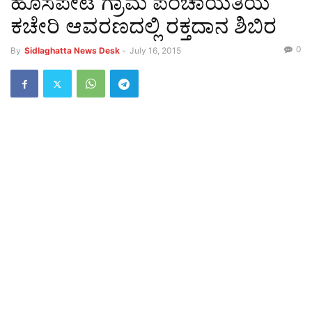
ಹೊಸಪೇಟೆ ಗ್ರಾಮ ಪಂಚಾಯತಿಯ
ಕಚೇರಿ ಆವರಣದಲ್ಲಿ ರಕ್ತದಾನ ಶಿಬಿರ
0
By
Sidlaghatta News Desk
-
July 16, 2015