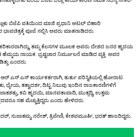
ಕು ಬಿಜೆಪಿ ವತಿಯಿಂದ ಮಾಜಿ ಪ್ರಧಾನಿ ಅಟಲ್ ಬಿಹಾರಿ
ಚಿತ್ರಕ್ಕೆ ಪೂಜೆ ಸಲ್ಲಿಸಿ ಅವರು ಮಾತನಾಡಿದರು.
ಹರಿಕಾರರಾಗಿದ್ದು, ತಮ್ಮ ಕೆಲಸಗಳ ಮೂಲಕ ಅವರು ದೇಶದ ಜನರ ಹೃದಯ
ಂಡ ಹೆಮ್ಮಯ ನಾಯಕ. ಭ್ರಷ್ಟಚಾರ ನಿರ್ಮೂಲನೆ ಮಾಡಿದ ವ್ಯಕ್ತಿ. ಅವರ
ಡಿತ್ತು ಎಂದರು.
ರ್‌.ಎಸ್‌.ಎಸ್ ಕಾರ್ಯಕರ್ತರಾಗಿ, ತುರ್ತು ಪರಿಸ್ಥಿತಿಯಲ್ಲಿ ಹೋರಾಟ
, ಧ್ಯೇಯ, ತತ್ವಾದರ್ಶ, ದಿಟ್ಟ ನಿಲುವು ಇಂದಿನ ರಾಜಕಾರಣಿಗಳಿಗೆ
ಾತಶತ್ರು, ಕವಿ ಹೃದಯಿ, ಮಾನವತಾವಾದಿ, ಮುತ್ಸದ್ಧಿ, ಉತ್ತಮ
ವರೂ ಸಹ ಮೆಚ್ಚುತ್ತಿದ್ದರು ಎಂದು ಹೇಳಿದರು.
ಸುಜಾತಮ್ಮ, ನರೇಶ್, ತ್ರಿವೇಣಿ, ಕೇಶವಮೂರ್ತಿ, ಭರತ್ ಹಾಜರಿದ್ದರು.