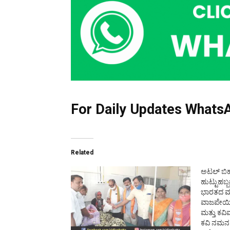
For Daily Updates WhatsA
Related
ಅಟಲ್ ಬಿ
ಹುಟ್ಟುಹಬ್
ಭಾರತದ ಮಾ
ವಾಜಪೇಯಿ
ಮತ್ತು ಕವಿ
ಕವಿ ನಮನ 