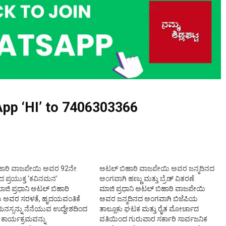
pp ‘HI’ to
7406303366
ಹಾರಿ ವಾಜಪೇಯಿ ಅವರ 92ನೇ
ಅಟಲ್ ಬಿಹಾರಿ ವಾಜಪೇಯಿ ಅವರ ಜನ್ಮದಿನದ
ಬದ ಪ್ರಯುಕ್ತ ‘ಕವಿನಮನ’
ಅಂಗವಾಗಿ ಹಣ್ಣು ಮತ್ತು ಬ್ರೆಡ್ ವಿತರಣೆ
ಜಿ ಪ್ರಧಾನಿ ಅಟಲ್ ಬಿಹಾರಿ
ಮಾಜಿ ಪ್ರಧಾನಿ ಅಟಲ್ ಬಿಹಾರಿ ವಾಜಪೇಯಿ
 ಅವರ ಸರಳತೆ, ಹೃದಯವಂತಿಕೆ
ಅವರ ಜನ್ಮದಿನದ ಅಂಗವಾಗಿ ಬಿಜೆಪಿಯ
ಮನಸ್ಸನ್ನು ನೆನೆಯುವ ಉದ್ದೇಶದಿಂದ
ತಾಲ್ಲೂಕು ಘಟಕ ಮತ್ತು ರೈತ ಮೋರ್ಚಾದ
ಕಾರ್ಯಕ್ರಮವನ್ನು
ವತಿಯಿಂದ ಗುರುವಾರ ಸರ್ಕಾರಿ ಸಾರ್ವಜನಿಕ