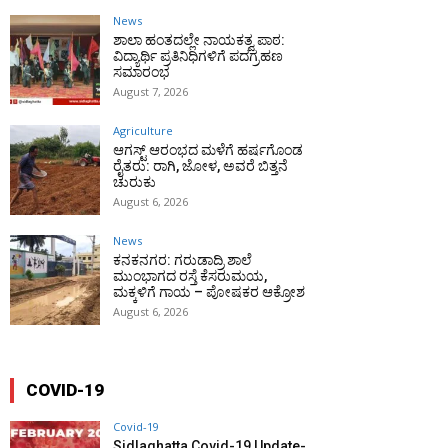
News
ಶಾಲಾ ಹಂತದಲ್ಲೇ ನಾಯಕತ್ವ ಪಾಠ:
ವಿದ್ಯಾರ್ಥಿ ಪ್ರತಿನಿಧಿಗಳಿಗೆ ಪದಗ್ರಹಣ
ಸಮಾರಂಭ
August 7, 2026
Agriculture
ಆಗಸ್ಟ್ ಆರಂಭದ ಮಳೆಗೆ ಹರ್ಷಗೊಂಡ
ರೈತರು: ರಾಗಿ, ಜೋಳ, ಅವರೆ ಬಿತ್ತನೆ
ಚುರುಕು
August 6, 2026
News
ಕನಕನಗರ: ಗರುಡಾದ್ರಿ ಶಾಲೆ
ಮುಂಭಾಗದ ರಸ್ತೆ ಕೆಸರುಮಯ,
ಮಕ್ಕಳಿಗೆ ಗಾಯ – ಪೋಷಕರ ಆಕ್ರೋಶ
August 6, 2026
COVID-19
Covid-19
Sidlaghatta Covid-19 Update-