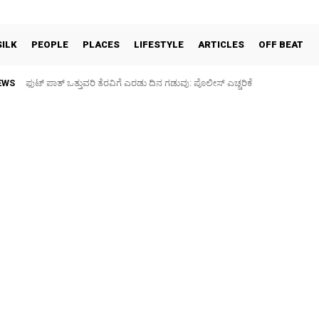
SILK
PEOPLE
PLACES
LIFESTYLE
ARTICLES
OFF BEAT
EWS
ಫುಟ್‌ ಪಾತ್ ಒತ್ತುವರಿ ತೆರವಿಗೆ ಎರಡು ದಿನ ಗಡುವು: ಪೊಲೀಸ್ ಎಚ್ಚರಿಕೆ
ಪಶು ಆರೋಗ್ಯ ತಪಾಸಣೆ ಶಿಬಿರ: ಕೃಷಿ ವಿದ್ಯಾರ್ಥಿಗಳಿಂದ ಉಚಿತ ಚಿಕಿತ್ಸೆ