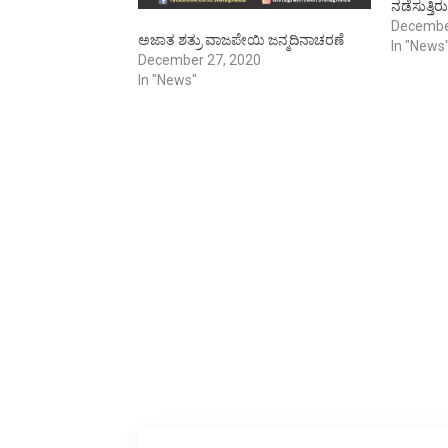
ನಡೆಸುತ್ತಿರ
ಬಿ.ಸಿ.ನಂದ
Decembe
ಅಜಾತ ಶತ್ರು ವಾಜಪೇಯಿ ಜನ್ಮದಿನಾಚರಣೆ
ಕಲ್ಯಾಣ ಮ
In "News
December 27, 2020
ಅಟಲ್ ಬಿ
In "News"
ಹುಟ್ಟುಹಬ್ಬ
ಘಟಕದಿಂದ
ಕಡಬುಗೆರೆ
ಕವಿ ನಮನ
ಉದ್ಘಾಟಿಸಿ