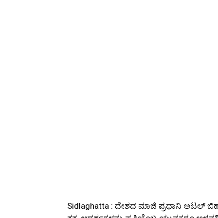
Sidlaghatta : ದೇಶದ ಮಾಜಿ ಪ್ರಧಾನಿ ಅಟಲ್ 
ತತ್ವ, ಆದರ್ಶಗಳನ್ನು ಪ್ರತಿಯೊಬ್ಬ ಯುವಕರೂ ಅಳವಡಿಸ