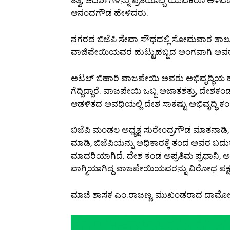
ಆನಂದಗೌಡ ಹೇಳಿದರು.
ನಗರದ ಬಿಜೆಪಿ ಸೇವಾ ಸೌಧದಲ್ಲಿ ಸೋಮವಾರ ತಾಲ್ಲೂ
ವಾಜಿಪೇಯಿಯವರ ಹುಟ್ಟುಹಬ್ಬದ ಅಂಗವಾಗಿ ಅವರ ಭಾವ
ಅಟಲ್ ಬಿಹಾರಿ ವಾಜಪೇಯಿ ಅವರು ಅಭಿವೃದ್ಧಿಯ 
ಗೆದ್ದಿದ್ದಾರೆ. ವಾಜಪೇಯಿ ಒಬ್ಬ ಅಜಾತಶತ್ರು, ದೇಶಕ
ಆಡಳಿತದ ಅವಧಿಯಲ್ಲಿ ದೇಶ ಸಾಕಷ್ಟು ಅಭಿವೃದ್ಧಿ ಕಂ
ಬಿಜೆಪಿ ಮಂಡಲ ಅಧ್ಯಕ್ಷ ಸುರೇಂದ್ರಗೌಡ ಮಾತನಾಡಿ, ಆ
ಮಾಡಿ, ಬಿಜೆಪಿಯನ್ನು ಅಧಿಕಾರಕ್ಕೆ ತಂದ ಅವರ ಬದುಕು
ಮಾದರಿಯಾಗಿದೆ. ದೇಶ ಕಂಡ ಅಪ್ರತಿಮ ಪ್ರಧಾನಿ, ಅಜ
ವಾಗ್ಮಿಯಾಗಿದ್ದ ವಾಜಪೇಯಿಯವರನ್ನು ವಿರೋಧ ಪಕ್ಷದ
ಮಾಜಿ ಶಾಸಕ ಎಂ.ರಾಜಣ್ಣ, ಮುಖಂಡರಾದ ದಾಮೋದರ್, 