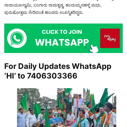
ನಾರಾಯಣಸ್ವಾಮಿ, ಬಂಗಾರು ರಾಮಕೃಷ್ಣ, ತಲದುಮ್ಮನಹಳ್ಳಿ ಮಧು,
ಪುರುಷೋತ್ತಮ ಸೇರಿದಂತೆ ಹಲವರು ಉಪಸ್ಥಿತರಿದ್ದರು.
For Daily Updates WhatsApp
‘HI’ to
7406303366