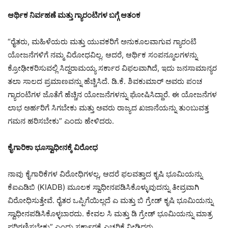
ಆರ್ಥಿಕ ನಿರ್ವಹಣೆ ಮತ್ತು ಗ್ಯಾರಂಟಿಗಳ ಬಗ್ಗೆ ಆತಂಕ
“ರೈತರು, ಮಹಿಳೆಯರು ಮತ್ತು ಯುವಕರಿಗೆ ಅನುಕೂಲವಾಗುವ ಗ್ಯಾರಂಟಿ
ಯೋಜನೆಗಳಿಗೆ ನಮ್ಮ ವಿರೋಧವಿಲ್ಲ. ಆದರೆ, ಆರ್ಥಿಕ ಸಂಪನ್ಮೂಲಗಳನ್ನು
ಕ್ರೋಢೀಕರಿಸುವಲ್ಲಿ ಸಿದ್ದರಾಮಯ್ಯ ಸರ್ಕಾರ ವಿಫಲವಾಗಿದೆ, ಇದು ಜನಸಾಮಾನ್ಯರ
ತಲಾ ಸಾಲದ ಪ್ರಮಾಣವನ್ನು ಹೆಚ್ಚಿಸಿದೆ. ಡಿ.ಕೆ. ಶಿವಕುಮಾರ್ ಅವರು ಪಂಚ
ಗ್ಯಾರಂಟಿಗಳ ಜೊತೆಗೆ ಹೆಚ್ಚಿನ ಯೋಜನೆಗಳನ್ನು ಘೋಷಿಸಿದ್ದಾರೆ. ಈ ಯೋಜನೆಗಳ
ಲಾಭ ಅರ್ಹರಿಗೆ ಸಿಗಬೇಕು ಮತ್ತು ಅವರು ರಾಜ್ಯದ ಖಜಾನೆಯನ್ನು ತುಂಬುವತ್ತ
ಗಮನ ಹರಿಸಬೇಕು” ಎಂದು ಹೇಳಿದರು.
ಕೈಗಾರಿಕಾ ಭೂಸ್ವಾಧೀನಕ್ಕೆ ವಿರೋಧ
ನಾವು ಕೈಗಾರಿಕೆಗಳ ವಿರೋಧಿಗಳಲ್ಲ, ಆದರೆ ಫಲವತ್ತಾದ ಕೃಷಿ ಭೂಮಿಯನ್ನು
ಕೆಐಎಡಿಬಿ (KIADB) ಮೂಲಕ ಸ್ವಾಧೀನಪಡಿಸಿಕೊಳ್ಳುವುದನ್ನು ತೀವ್ರವಾಗಿ
ವಿರೋಧಿಸುತ್ತೇವೆ. ರೈತರ ಒಪ್ಪಿಗೆಯಿಲ್ಲದೆ ಎ ಮತ್ತು ಬಿ ಗ್ರೇಡ್ ಕೃಷಿ ಭೂಮಿಯನ್ನು
ಸ್ವಾಧೀನಪಡಿಸಿಕೊಳ್ಳಬಾರದು. ಕೇವಲ ಸಿ ಮತ್ತು ಡಿ ಗ್ರೇಡ್ ಭೂಮಿಯನ್ನು ಮಾತ್ರ
ಪರಿಗಣಿಸಬೇಕು” ಎಂದು ಸರ್ಕಾರಕ್ಕೆ ಎಚ್ಚರಿಕೆ ನೀಡಿದರು.