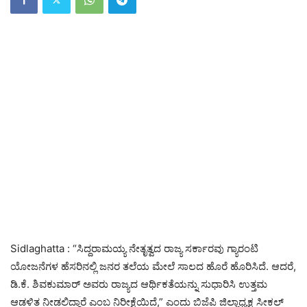
Sidlaghatta : “ಸಿದ್ದರಾಮಯ್ಯ ನೇತೃತ್ವದ ರಾಜ್ಯ ಸರ್ಕಾರವು ಗ್ಯಾರಂಟಿ
ಯೋಜನೆಗಳ ಹೆಸರಿನಲ್ಲಿ ಜನರ ತಲೆಯ ಮೇಲೆ ಸಾಲದ ಹೊರೆ ಹೊರಿಸಿದೆ. ಆದರೆ,
ಡಿ.ಕೆ. ಶಿವಕುಮಾರ್ ಅವರು ರಾಜ್ಯದ ಆರ್ಥಿಕತೆಯನ್ನು ಸುಧಾರಿಸಿ ಉತ್ತಮ
ಆಡಳಿತ ನೀಡಲಿದ್ದಾರೆ ಎಂಬ ನಿರೀಕ್ಷೆಯಿದೆ,” ಎಂದು ಬಿಜೆಪಿ ಜಿಲ್ಲಾಧ್ಯಕ್ಷ ಸೀಕಲ್