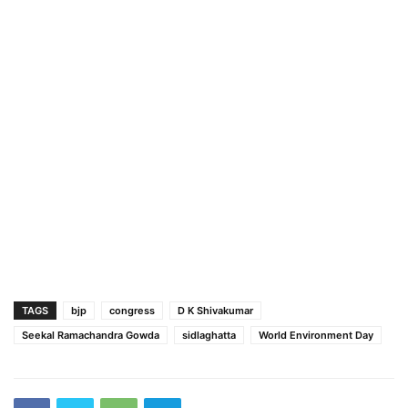
TAGS
bjp
congress
D K Shivakumar
Seekal Ramachandra Gowda
sidlaghatta
World Environment Day