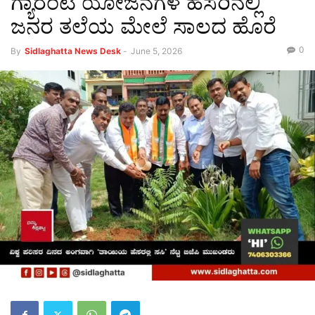
ಗ್ಯಾರಂಟಿ ಯೋಜನೆಗಳ ಹೆಸರಿನಲ್ಲಿ
ಜನರ ತಲೆಯ ಮೇಲೆ ಸಾಲದ ಹೊರೆ
0
By
Sidlaghatta News Desk
-
June 5, 2026