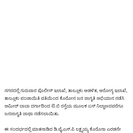
ನಗರದಲ್ಲಿ ಗುರುವಾರ ಪೊಲೀಸ್ ಇಲಾಖೆ, ತಾಲ್ಲೂಕು ಆಡಳಿತ, ಆರೋಗ್ಯ ಇಲಾಖೆ,
ತಾಲ್ಲೂಕು ಪಂಚಾಯಿತಿ ವತಿಯಿಂದ ಕೊರೋನ ಜನ ಜಾಗೃತಿ ಅಭಿಯಾನ ನಡೆಸಿ
ಅಮೀರ್ ಬಾಬಾ ದರ್ಗಾದಿಂದ ಟಿ.ಬಿ ರಸ್ತೆಯ ಮೂಲಕ ಬಸ್ ನಿಲ್ದಾಣದವರೆಗೂ
ಜನಜಾಗೃತಿ ಜಾಥಾ ನಡೆಸಲಾಯಿತು.
ಈ ಸಂದರ್ಭದಲ್ಲಿ ಮಾತನಾಡಿದ ಡಿ.ವೈ.ಎಸ್.ಪಿ ಲಕ್ಷ್ಮಯ್ಯ ಕೊರೊನಾ ಎರಡನೇ