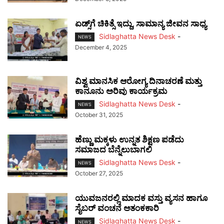
ಏಡ್ಸ್‌ಗೆ ಚಿಕಿತ್ಸೆ ಇದ್ದು, ಸಾಮಾನ್ಯ ಜೀವನ ಸಾಧ್ಯ
Sidlaghatta News Desk
-
NEWS
December 4, 2025
ವಿಶ್ವ ಮಾನಸಿಕ ಆರೋಗ್ಯ ದಿನಾಚರಣೆ ಮತ್ತು
ಕಾನೂನು ಅರಿವು ಕಾರ್ಯಕ್ರಮ
Sidlaghatta News Desk
-
NEWS
October 31, 2025
ಹೆಣ್ಣು ಮಕ್ಕಳು ಉನ್ನತ ಶಿಕ್ಷಣ ಪಡೆದು
ಸಮಾಜದ ಬೆನ್ನೆಲುಬಾಗಲಿ
Sidlaghatta News Desk
-
NEWS
October 27, 2025
ಯುವಜನರಲ್ಲಿ ಮಾದಕ ವಸ್ತು ವ್ಯಸನ ಹಾಗೂ
ಸೈಬರ್ ವಂಚನೆ ಆತಂಕಕಾರಿ
Sidlaghatta News Desk
-
NEWS