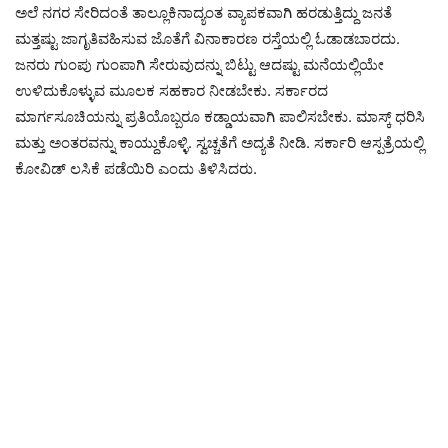
ಅಲೆ ನಗರ ಸೇರಿದಂತೆ ತಾಲ್ಲೂಕಿನಾದ್ಯಂತ ವ್ಯಾಪಕವಾಗಿ ಹರಡುತ್ತಿದ್ದು ಜನತೆ
ಮತ್ತಷ್ಟು ಜಾಗೃತಿವಹಿಸುವ ಜೊತೆಗೆ ವಿನಾಕಾರಣ ರಸ್ತೆಯಲ್ಲಿ ಓಡಾಡಬಾರದು.
ಜನರು ಗುಂಪು ಗುಂಪಾಗಿ ಸೇರುವುದನ್ನು ಬಿಟ್ಟು ಆದಷ್ಟು ಮನೆಯಲ್ಲಿಯೇ
ಉಳಿದುಕೊಳ್ಳುವ ಮೂಲಕ ಸಹಕಾರ ನೀಡಬೇಕು. ಸರ್ಕಾರದ
ಮಾರ್ಗಸೂಚಿಯನ್ನು ಪ್ರತಿಯೊಬ್ಬರೂ ಕಡ್ಡಾಯವಾಗಿ ಪಾಲಿಸಬೇಕು. ಮಾಸ್ಕ್ ಧರಿಸಿ
ಮತ್ತು ಅಂತರವನ್ನು ಕಾಯ್ದುಕೊಳ್ಳಿ. ಸ್ವಚ್ಚತೆಗೆ ಅದ್ಯತೆ ನೀಡಿ. ಸರ್ಕಾರಿ ಆಸ್ಪತ್ರೆಯಲ್ಲಿ
ಕೋವಿಡ್ ಲಸಿಕೆ ಪಡೆಯಿರಿ ಎಂದು ತಿಳಿಸಿದರು.