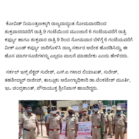
ಕೋವಿಡ್ ನಿಯಂತ್ರಣಕ್ಕಾಗಿ ರಾಜ್ಯದಾದ್ಯಂತ ಸೋಮವಾರದಿಂದ
ಶುಕ್ರವಾರದವರೆಗೆ ರಾತ್ರಿ 9 ಗಂಟೆಯಿಂದ ಮುಂಜಾನೆ 6 ಗಂಟೆಯವರೆಗೆ ರಾತ್ರಿ
ಕರ್ಫ್ಯೂ ಹಾಗೂ ಶುಕ್ರವಾರ ರಾತ್ರಿ 9 ರಿಂದ ಸೋಮವಾರ ಬೆಳಿಗ್ಗೆ 6 ಗಂಟೆಯವರೆಗೆ
ವೀಕ್ ಎಂಡ್ ಕರ್ಪ್ಯೂ ಜಾರಿಗೊಳಿಸಿ ರಾಜ್ಯ ಸರ್ಕಾರ ಆದೇಶ ಹೊರಡಿಸಿದ್ದು, ಈ
ಹೊಸ ಮಾರ್ಗಸೂಚಿಗಳನ್ನು ಎಲ್ಲರೂ ಪಾಲನೆ ಮಾಡಬೇಕು ಎಂದು ಹೇಳಿದರು.
ಸರ್ಕಲ್ ಇನ್ಸ್ ಪೆಕ್ಟರ್ ಸುರೇಶ್, ಎಸ್.ಐ ಗಳಾದ ಲಿಯಾಖತ್, ಸುರೇಶ್,
ತಹಶೀಲ್ದಾರ್ ರಾಜೀವ್, ತಾಲ್ಲೂಕು ಆರೋಗ್ಯಾಧಿಕಾರಿ ಡಾ.ವೆಂಕಟೇಶ್ ಮೂರ್ತಿ,
ಇಒ ಚಂದ್ರಕಾಂತ್, ಪೌರಾಯುಕ್ತ ಶ್ರೀನಿವಾಸ್ ಹಾಜರಿದ್ದರು.