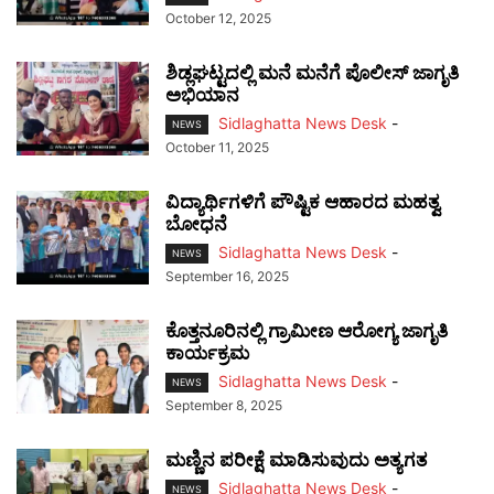
October 12, 2025
ಶಿಡ್ಲಘಟ್ಟದಲ್ಲಿ ಮನೆ ಮನೆಗೆ ಪೊಲೀಸ್ ಜಾಗೃತಿ
ಅಭಿಯಾನ
Sidlaghatta News Desk
-
NEWS
October 11, 2025
ವಿದ್ಯಾರ್ಥಿಗಳಿಗೆ ಪೌಷ್ಟಿಕ ಆಹಾರದ ಮಹತ್ವ
ಬೋಧನೆ
Sidlaghatta News Desk
-
NEWS
September 16, 2025
ಕೊತ್ತನೂರಿನಲ್ಲಿ ಗ್ರಾಮೀಣ ಆರೋಗ್ಯ ಜಾಗೃತಿ
ಕಾರ್ಯಕ್ರಮ
Sidlaghatta News Desk
-
NEWS
September 8, 2025
ಮಣ್ಣಿನ ಪರೀಕ್ಷೆ ಮಾಡಿಸುವುದು ಅತ್ಯಗತ
Sidlaghatta News Desk
-
NEWS