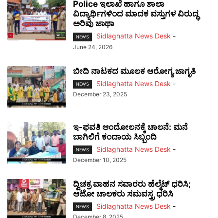
Police ಇಲಾಖೆ ಹಾಗೂ ಶಾಲಾ
ವಿದ್ಯಾರ್ಥಿಗಳಿಂದ ಮಾದಕ ವಸ್ತುಗಳ ವಿರುದ್ಧ
ಅರಿವು ಜಾಥಾ
Sidlaghatta News Desk
-
NEWS
June 24, 2026
ಬೀದಿ ನಾಟಕದ ಮೂಲಕ ಆರೋಗ್ಯ ಜಾಗೃತಿ
Sidlaghatta News Desk
-
NEWS
December 23, 2025
ಇ-ಫವತಿ ಆಂದೋಲನಕ್ಕೆ ಚಾಲನೆ: ಮನೆ
ಬಾಗಿಲಿಗೆ ಕಂದಾಯ ಸಿಬ್ಬಂದಿ
Sidlaghatta News Desk
-
NEWS
December 10, 2025
ದ್ವಿಚಕ್ರ ವಾಹನ ಸವಾರರು ಹೆಲ್ಮೆಟ್ ಧರಿಸಿ;
ಆಟೋ ಚಾಲಕರು ಸಮವಸ್ತ್ರ ಧರಿಸಿ
Sidlaghatta News Desk
-
NEWS
December 8, 2025