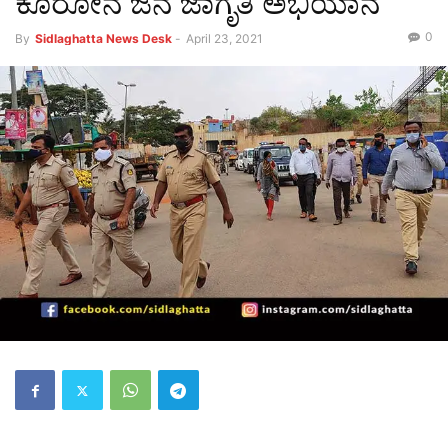
ಕೊರೋನ ಜನ ಜಾಗೃತಿ ಅಭಿಯಾನ
0
By
Sidlaghatta News Desk
-
April 23, 2021