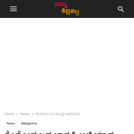
Home
News
ಕೊರೋನ ಜನ ಜಾಗೃತಿ ಅಭಿಯಾನ
News
Sidlaghatta