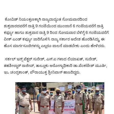
ಕೋವಿಡ್ ನಿಯಂತ್ರಣಕ್ಕಾಗಿ ರಾಜ್ಯದಾದ್ಯಂತ ಸೋಮವಾರದಿಂದ
ಶುಕ್ರವಾರದವರೆಗೆ ರಾತ್ರಿ 9 ಗಂಟೆಯಿಂದ ಮುಂಜಾನೆ 6 ಗಂಟೆಯವರೆಗೆ ರಾತ್ರಿ
ಕರ್ಫ್ಯೂ ಹಾಗೂ ಶುಕ್ರವಾರ ರಾತ್ರಿ 9 ರಿಂದ ಸೋಮವಾರ ಬೆಳಿಗ್ಗೆ 6 ಗಂಟೆಯವರೆಗೆ
ವೀಕ್ ಎಂಡ್ ಕರ್ಪ್ಯೂ ಜಾರಿಗೊಳಿಸಿ ರಾಜ್ಯ ಸರ್ಕಾರ ಆದೇಶ ಹೊರಡಿಸಿದ್ದು, ಈ
ಹೊಸ ಮಾರ್ಗಸೂಚಿಗಳನ್ನು ಎಲ್ಲರೂ ಪಾಲನೆ ಮಾಡಬೇಕು ಎಂದು ಹೇಳಿದರು.
ಸರ್ಕಲ್ ಇನ್ಸ್ ಪೆಕ್ಟರ್ ಸುರೇಶ್, ಎಸ್.ಐ ಗಳಾದ ಲಿಯಾಖತ್, ಸುರೇಶ್,
ತಹಶೀಲ್ದಾರ್ ರಾಜೀವ್, ತಾಲ್ಲೂಕು ಆರೋಗ್ಯಾಧಿಕಾರಿ ಡಾ.ವೆಂಕಟೇಶ್ ಮೂರ್ತಿ,
ಇಒ ಚಂದ್ರಕಾಂತ್, ಪೌರಾಯುಕ್ತ ಶ್ರೀನಿವಾಸ್ ಹಾಜರಿದ್ದರು.