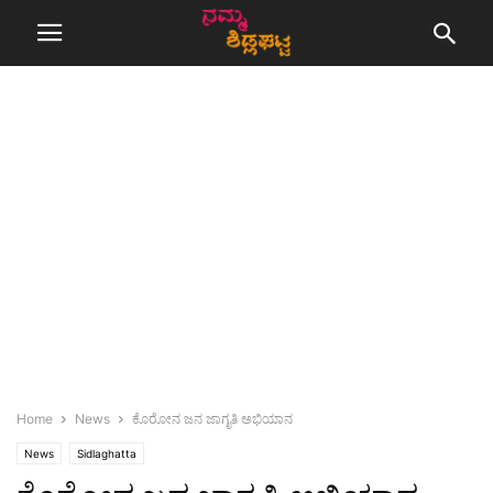
Home
News
ಕೊರೋನ ಜನ ಜಾಗೃತಿ ಅಭಿಯಾನ
News
Sidlaghatta