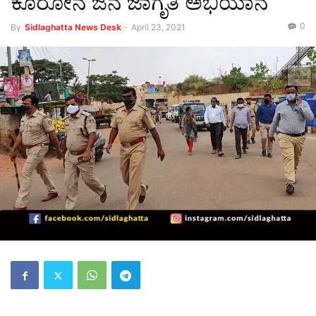
ಕೊರೋನ ಜನ ಜಾಗೃತಿ ಅಭಿಯಾನ
0
By
Sidlaghatta News Desk
-
April 23, 2021