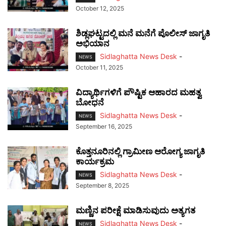
October 12, 2025
ಶಿಡ್ಲಘಟ್ಟದಲ್ಲಿ ಮನೆ ಮನೆಗೆ ಪೊಲೀಸ್ ಜಾಗೃತಿ
ಅಭಿಯಾನ
Sidlaghatta News Desk
-
NEWS
October 11, 2025
ವಿದ್ಯಾರ್ಥಿಗಳಿಗೆ ಪೌಷ್ಟಿಕ ಆಹಾರದ ಮಹತ್ವ
ಬೋಧನೆ
Sidlaghatta News Desk
-
NEWS
September 16, 2025
ಕೊತ್ತನೂರಿನಲ್ಲಿ ಗ್ರಾಮೀಣ ಆರೋಗ್ಯ ಜಾಗೃತಿ
ಕಾರ್ಯಕ್ರಮ
Sidlaghatta News Desk
-
NEWS
September 8, 2025
ಮಣ್ಣಿನ ಪರೀಕ್ಷೆ ಮಾಡಿಸುವುದು ಅತ್ಯಗತ
Sidlaghatta News Desk
-
NEWS