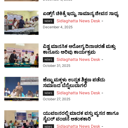
ಏಡ್ಸ್‌ಗೆ ಚಿಕಿತ್ಸೆ ಇದ್ದು, ಸಾಮಾನ್ಯ ಜೀವನ ಸಾಧ್ಯ
Sidlaghatta News Desk
-
NEWS
December 4, 2025
ವಿಶ್ವ ಮಾನಸಿಕ ಆರೋಗ್ಯ ದಿನಾಚರಣೆ ಮತ್ತು
ಕಾನೂನು ಅರಿವು ಕಾರ್ಯಕ್ರಮ
Sidlaghatta News Desk
-
NEWS
October 31, 2025
ಹೆಣ್ಣು ಮಕ್ಕಳು ಉನ್ನತ ಶಿಕ್ಷಣ ಪಡೆದು
ಸಮಾಜದ ಬೆನ್ನೆಲುಬಾಗಲಿ
Sidlaghatta News Desk
-
NEWS
October 27, 2025
ಯುವಜನರಲ್ಲಿ ಮಾದಕ ವಸ್ತು ವ್ಯಸನ ಹಾಗೂ
ಸೈಬರ್ ವಂಚನೆ ಆತಂಕಕಾರಿ
Sidlaghatta News Desk
-
NEWS