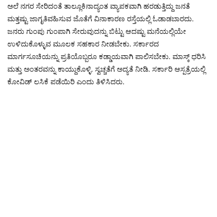
ಅಲೆ ನಗರ ಸೇರಿದಂತೆ ತಾಲ್ಲೂಕಿನಾದ್ಯಂತ ವ್ಯಾಪಕವಾಗಿ ಹರಡುತ್ತಿದ್ದು ಜನತೆ
ಮತ್ತಷ್ಟು ಜಾಗೃತಿವಹಿಸುವ ಜೊತೆಗೆ ವಿನಾಕಾರಣ ರಸ್ತೆಯಲ್ಲಿ ಓಡಾಡಬಾರದು.
ಜನರು ಗುಂಪು ಗುಂಪಾಗಿ ಸೇರುವುದನ್ನು ಬಿಟ್ಟು ಆದಷ್ಟು ಮನೆಯಲ್ಲಿಯೇ
ಉಳಿದುಕೊಳ್ಳುವ ಮೂಲಕ ಸಹಕಾರ ನೀಡಬೇಕು. ಸರ್ಕಾರದ
ಮಾರ್ಗಸೂಚಿಯನ್ನು ಪ್ರತಿಯೊಬ್ಬರೂ ಕಡ್ಡಾಯವಾಗಿ ಪಾಲಿಸಬೇಕು. ಮಾಸ್ಕ್ ಧರಿಸಿ
ಮತ್ತು ಅಂತರವನ್ನು ಕಾಯ್ದುಕೊಳ್ಳಿ. ಸ್ವಚ್ಚತೆಗೆ ಅದ್ಯತೆ ನೀಡಿ. ಸರ್ಕಾರಿ ಆಸ್ಪತ್ರೆಯಲ್ಲಿ
ಕೋವಿಡ್ ಲಸಿಕೆ ಪಡೆಯಿರಿ ಎಂದು ತಿಳಿಸಿದರು.