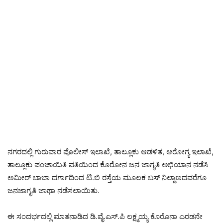
ನಗರದಲ್ಲಿ ಗುರುವಾರ ಪೊಲೀಸ್ ಇಲಾಖೆ, ತಾಲ್ಲೂಕು ಆಡಳಿತ, ಆರೋಗ್ಯ ಇಲಾಖೆ,
ತಾಲ್ಲೂಕು ಪಂಚಾಯಿತಿ ವತಿಯಿಂದ ಕೊರೋನ ಜನ ಜಾಗೃತಿ ಅಭಿಯಾನ ನಡೆಸಿ
ಅಮೀರ್ ಬಾಬಾ ದರ್ಗಾದಿಂದ ಟಿ.ಬಿ ರಸ್ತೆಯ ಮೂಲಕ ಬಸ್ ನಿಲ್ದಾಣದವರೆಗೂ
ಜನಜಾಗೃತಿ ಜಾಥಾ ನಡೆಸಲಾಯಿತು.
ಈ ಸಂದರ್ಭದಲ್ಲಿ ಮಾತನಾಡಿದ ಡಿ.ವೈ.ಎಸ್.ಪಿ ಲಕ್ಷ್ಮಯ್ಯ ಕೊರೊನಾ ಎರಡನೇ