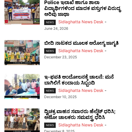
Police ಇಲಾಖೆ ಹಾಗೂ ಶಾಲಾ
ವಿದ್ಯಾರ್ಥಿಗಳಿಂದ ಮಾದಕ ವಸ್ತುಗಳ ವಿರುದ್ಧ
ಅರಿವು ಜಾಥಾ
Sidlaghatta News Desk
-
NEWS
June 24, 2026
ಬೀದಿ ನಾಟಕದ ಮೂಲಕ ಆರೋಗ್ಯ ಜಾಗೃತಿ
Sidlaghatta News Desk
-
NEWS
December 23, 2025
ಇ-ಫವತಿ ಆಂದೋಲನಕ್ಕೆ ಚಾಲನೆ: ಮನೆ
ಬಾಗಿಲಿಗೆ ಕಂದಾಯ ಸಿಬ್ಬಂದಿ
Sidlaghatta News Desk
-
NEWS
December 10, 2025
ದ್ವಿಚಕ್ರ ವಾಹನ ಸವಾರರು ಹೆಲ್ಮೆಟ್ ಧರಿಸಿ;
ಆಟೋ ಚಾಲಕರು ಸಮವಸ್ತ್ರ ಧರಿಸಿ
Sidlaghatta News Desk
-
NEWS
December 8, 2025