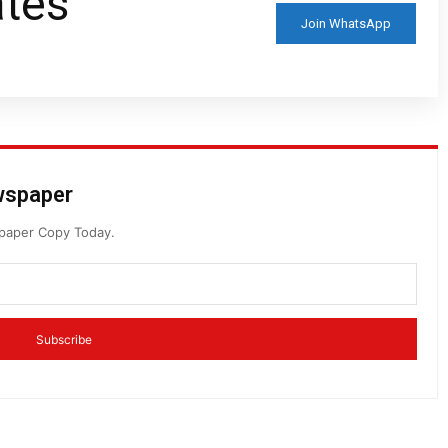
ates
Join WhatsApp
ewspaper
spaper Copy Today.
Subscribe