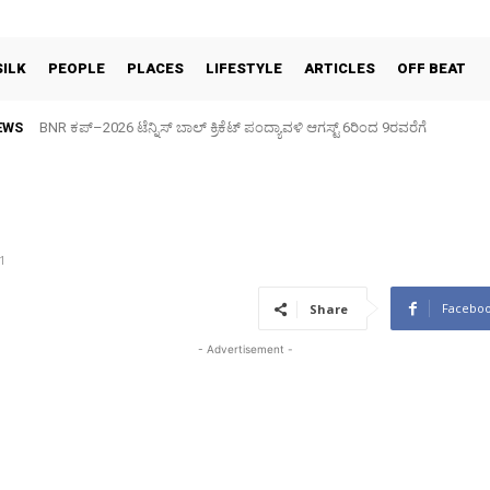
SILK
PEOPLE
PLACES
LIFESTYLE
ARTICLES
OFF BEAT
EWS
ಆದಿಶಕ್ತಿ ಮಳ್ಳೂರಾಂಭ ದೇವಿಯ ಜಯಂತೋತ್ಸವ ಸಂಭ್ರಮ
1
Facebo
Share
- Advertisement -