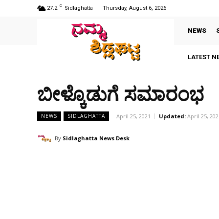
C
27.2
Sidlaghatta
Thursday, August 6, 2026
NEWS
LATEST N
ಬೀಳ್ಕೊಡುಗೆ ಸಮಾರಂಭ
April 25, 2021
Updated:
April 25, 202
NEWS
SIDLAGHATTA
By
Sidlaghatta News Desk