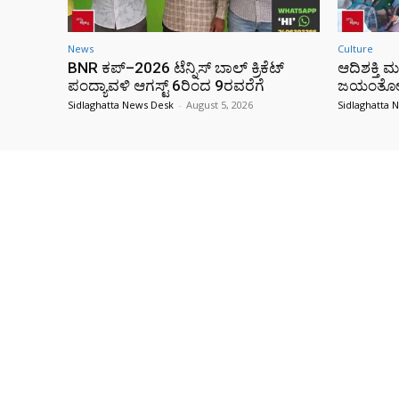
News
Culture
BNR ಕಪ್–2026 ಟೆನ್ನಿಸ್ ಬಾಲ್ ಕ್ರಿಕೆಟ್
ಆದಿಶಕ್ತಿ
ಪಂದ್ಯಾವಳಿ ಆಗಸ್ಟ್ 6ರಿಂದ 9ರವರೆಗೆ
ಜಯಂತೋತ್
Sidlaghatta News Desk
-
August 5, 2026
Sidlaghatta 