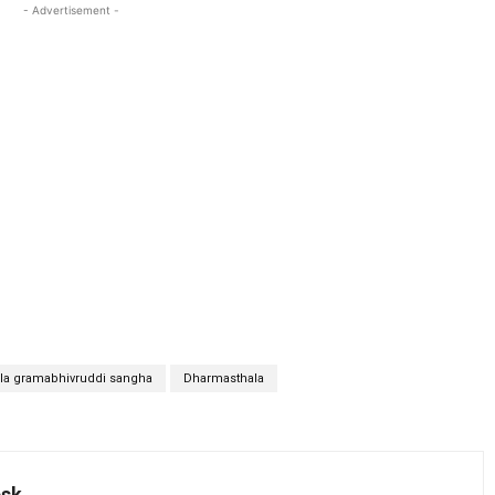
- Advertisement -
la gramabhivruddi sangha
Dharmasthala
esk