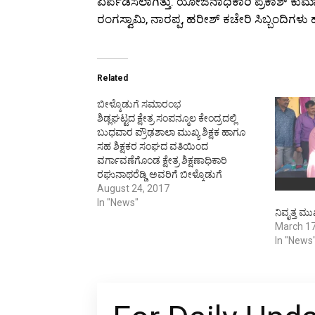
ಏರ್ಪಡಿಸಲಾಗಿತ್ತು. ಯೋಜನಾಧಿಕಾರಿ ಪ್ರಕಾಶ್ ಕುಮಾರ
ರಂಗಸ್ವಾಮಿ, ನಾರಪ್ಪ, ಹರೀಶ್ ಕಚೇರಿ ಸಿಬ್ಬಂದಿಗಳು 
Related
ಬೀಳ್ಕೊಡುಗೆ ಸಮಾರಂಭ
ಶಿಡ್ಲಘಟ್ಟದ ಕ್ಷೇತ್ರ ಸಂಪನ್ಮೂಲ ಕೇಂದ್ರದಲ್ಲಿ
ಬುಧವಾರ ಪ್ರೌಢಶಾಲಾ ಮುಖ್ಯ ಶಿಕ್ಷಕ ಹಾಗೂ
ಸಹ ಶಿಕ್ಷಕರ ಸಂಘದ ವತಿಯಿಂದ
ವರ್ಗಾವಣೆಗೊಂಡ ಕ್ಷೇತ್ರ ಶಿಕ್ಷಣಾಧಿಕಾರಿ
ರಘುನಾಥರೆಡ್ಡಿ ಅವರಿಗೆ ಬೀಳ್ಕೊಡುಗೆ
ಸಮಾರಂಭವನ್ನು ಏರ್ಪಡಿಸಿದ್ದರು. ಶಿಕ್ಷಣ
August 24, 2017
ಸಂಯೋಜಕ ಲಕ್ಷ್ಮೀನರಸಿಂಹಗೌಡ, ಶಿಕ್ಷಕರಾದ
In "News"
ನಿವೃತ್ತ ಮು
ಡಿ.ಸಿ.ಗೋಪಿನಾಥ್, ಎಲ್.ವಿ.ವೆಂಕಟರೆಡ್ಡಿ,
March 17
ಬೈರಾರೆಡ್ಡಿ, ಟಿ.ವಿ.ಚಂದ್ರಶೇಖರ್, ಶ್ರೀಕಂಠಯ್ಯ,
In "News
ಕೆಂಪಣ್ಣ, ಗೋಪಿನಾಥ್, ಕ್ರೆಸೆಂಟ್ ಶಾಲೆಯ
ತಮೀಮ್ ಅನ್ಸಾರಿ, ಡಾಲ್ಫಿನ್ ಶಾಲೆಯ
ನಾಗರಾಜ್ ಹಾಜರಿದ್ದರು.