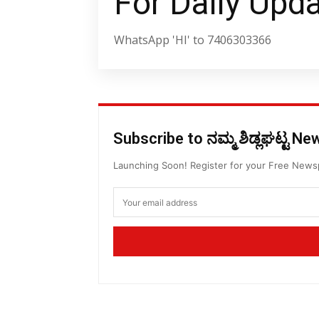
For Daily Upd
WhatsApp 'HI' to 7406303366
Subscribe to ನಮ್ಮ ಶಿಡ್ಲಘಟ್ಟ N
Launching Soon! Register for your Free New