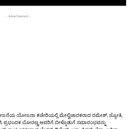
- Advertisement -
ೃದ್ಧಿ ಯೋಜನೆಯ ಯೋಜನಾ ಕಚೇರಿಯಲ್ಲಿ ಮೇಲ್ವಿಚಾರಕರಾದ ರಮೇಶ್, ಜ್ಯೋತಿ,
ಸ್.ಸಿ ಪ್ರಭಂದಕ ಬೋರಣ್ಣ ಅವರಿಗೆ ಬೀಳ್ಕೊಡುಗೆ ಸಮಾರಂಭವನ್ನು