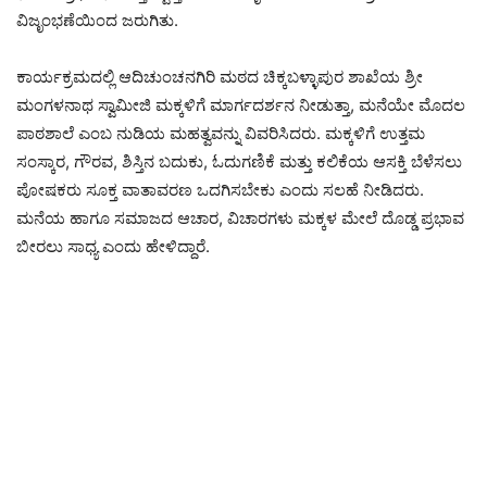
ವಿಜೃಂಭಣೆಯಿಂದ ಜರುಗಿತು.
ಕಾರ್ಯಕ್ರಮದಲ್ಲಿ ಆದಿಚುಂಚನಗಿರಿ ಮಠದ ಚಿಕ್ಕಬಳ್ಳಾಪುರ ಶಾಖೆಯ ಶ್ರೀ
ಮಂಗಳನಾಥ ಸ್ವಾಮೀಜಿ ಮಕ್ಕಳಿಗೆ ಮಾರ್ಗದರ್ಶನ ನೀಡುತ್ತಾ, ಮನೆಯೇ ಮೊದಲ
ಪಾಠಶಾಲೆ ಎಂಬ ನುಡಿಯ ಮಹತ್ವವನ್ನು ವಿವರಿಸಿದರು. ಮಕ್ಕಳಿಗೆ ಉತ್ತಮ
ಸಂಸ್ಕಾರ, ಗೌರವ, ಶಿಸ್ತಿನ ಬದುಕು, ಓದುಗಣಿಕೆ ಮತ್ತು ಕಲಿಕೆಯ ಆಸಕ್ತಿ ಬೆಳೆಸಲು
ಪೋಷಕರು ಸೂಕ್ತ ವಾತಾವರಣ ಒದಗಿಸಬೇಕು ಎಂದು ಸಲಹೆ ನೀಡಿದರು.
ಮನೆಯ ಹಾಗೂ ಸಮಾಜದ ಆಚಾರ, ವಿಚಾರಗಳು ಮಕ್ಕಳ ಮೇಲೆ ದೊಡ್ಡ ಪ್ರಭಾವ
ಬೀರಲು ಸಾಧ್ಯ ಎಂದು ಹೇಳಿದ್ದಾರೆ.