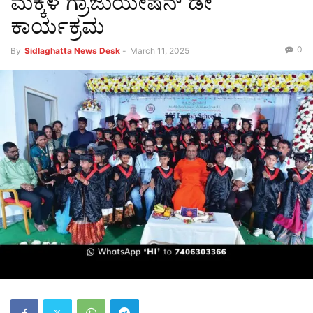
ಮಕ್ಕಳ ಗ್ರಾಜುಯೇಷನ್ ಡೇ
ಕಾರ್ಯಕ್ರಮ
0
By
Sidlaghatta News Desk
-
March 11, 2025