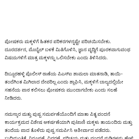
ಪೋಷಕರು ಮಕ್ಕಳಿಗೆ ಹಿತಕರ ಪರಿಕರಗಳನ್ನಷ್ಟೇ ಪರಿಚಯಿಸಬೇಕು.
ದೂರದರ್ಶನ, ಮೊಬೈಲ್ ಬಳಕೆ ಮಿತಿಗೊಳಿಸಿ, ಜ್ಞಾನ ವೃದ್ಧಿಗೆ ಪೂರಕವಾಗುವಂಥ
ವಿಷಯಗಳಿಗೆ ಮಾತ್ರ ಮಕ್ಕಳನ್ನು ಒಲಿಸಬೇಕು ಎಂದು ತಿಳಿಸಿದರು.
ದಿಬ್ಬೂರಹಳ್ಳಿ ಪೊಲೀಸ್ ಠಾಣೆಯ ಪಿಎಸ್‌ಐ ಶಾಮಲಾ ಮಾತನಾಡಿ, ತಾಯಿ-
ತಂದೆಗಿಂತ ಮಿಗಿಲಾದ ದೇವರಿಲ್ಲ ಎಂದು ಶ್ಲಾಘಿಸಿ, ಮಕ್ಕಳಿಗೆ ಬಾಲ್ಯದಲ್ಲಿಯೇ
ಸಹನೆಯ ಪಾಠ ಕಲಿಸಲು ಪೋಷಕರು ಮುಂದಾಗಬೇಕು ಎಂದು ಸಲಹೆ
ನೀಡಿದರು.
ನಮಸ್ಕಾರ ಮತ್ತು ಪುಷ್ಪ ಸಮರ್ಪಣೆಯೊಂದಿಗೆ ಮಾತಾ ಪಿತೃ ವಂದನೆ
ಕಾರ್ಯಕ್ರಮದ ವಿಶೇಷ ಆಕರ್ಷಣೆಯಾಗಿ ಪುಟಾಣಿ ಮಕ್ಕಳು ತಾಯಂದಿರು ಮತ್ತು
ತಂದೆಯ ಪಾದ ತೊಳೆದು ಪುಷ್ಪ ಸಮರ್ಪಿಸಿ ಆಶೀರ್ವಾದ ಪಡೆದರು.
ಬುದ್ದಿಮಂತಿಕೆ, ನಿರೂಪಣೆ, ವಿವರಣೆ, ಪರಿಚಯ ಮತ್ತು ವಂದನೆ ನುಡಿಗಳನ್ನು ಹೇಳಿ