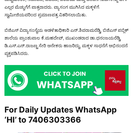
ಎಲ್ಲರ ಮೆಚ್ಚುಗೆಗೆ ಪಾತ್ರರಾದರು. ವ್ಯಾಸಂಗ ಮುಗಿಸಿದ ಮಕ್ಕಳಿಗೆ
ಸ್ವಾಮೀಜಿಯವರಿಂದ ಪ್ರಮಾಣಪತ್ರ ವಿತರಿಸಲಾಯಿತು.
ಬಿಜಿಎಸ್‌ ವಿದ್ಯಾಸಂಸ್ಥೆಯ ಆಡಳಿತಾಧಿಕಾರಿ ಎನ್.ಶಿವರಾಮರೆಡ್ಡಿ, ಬಿಜಿಎಸ್ ಪಬ್ಲಿಕ್
ಶಾಲೆಯ ಪ್ರಾಂಶುಪಾಲ ಕೆ.ಮಹದೇವ್, ಮುಖಂಡರಾದ ಡಾ.ಧನಂಜಯರೆಡ್ಡಿ,
ಡಿ.ಎಸ್.ಎನ್.ರಾಜಣ್ಣ ಸೇರಿ ಅನೇಕರು ಹಾಜರಿದ್ದು, ಮಕ್ಕಳ ಸಾಧನೆಗೆ ಅಭಿನಂದನೆ
ವ್ಯಕ್ತಪಡಿಸಿದರು.
For Daily Updates WhatsApp
‘HI’ to
7406303366