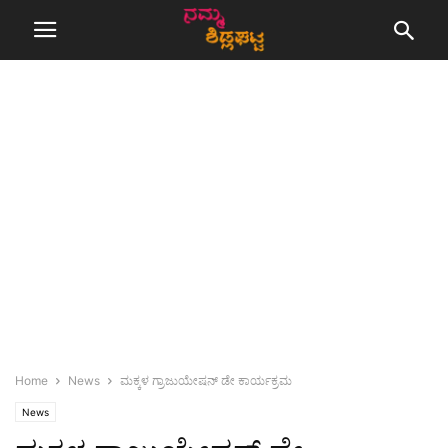
Home
News
ಮಕ್ಕಳ ಗ್ರಾಜುಯೇಷನ್ ಡೇ ಕಾರ್ಯಕ್ರಮ
News