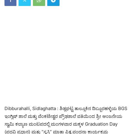
Dibburahalli, Sidlaghatta : ಶಿಡ್ಲಘಟ್ಟ ತಾಲ್ಲೂಕಿನ ದಿಬ್ಬೂರಹಳ್ಳಿಯ BGS
ಇಂಗ್ಲಿಷ್ ಶಾಲೆ ಮತ್ತು ವೆಂಕಟೇಶ್ವರ ಪ್ರೌಢಶಾಲೆ ವತಿಯಿಂದ ಶ್ರೀ ಆಂಜನೇಯ
ಸ್ವಾಮಿ ಕಲ್ಯಾಣ ಮಂಟಪದಲ್ಲಿ ಮಂಗಳವಾರ ಮಕ್ಕಳ Graduation Day
(ಪದವಿ ಪ್ರಧಾನ) ಮತ್ತು “ಸ್ವಸ್ತಿ” ಮಾತಾ ಪಿತೃ ವಂದನಾ ಕಾರ್ಯಕ್ರಮ