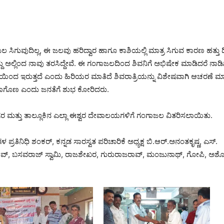
 ಸಿಗುವುದಿಲ್ಲ, ಈ ಜಲವು ಹರಿದ್ವಾರ ಹಾಗೂ ಕಾಶಿಯಲ್ಲಿ ಮಾತ್ರ ಸಿಗುವ ಕಾರಣ ಹತ್ತು ದಿ
್ದು ಅಲ್ಲಿಂದ ನಾವು ತರಸಿದ್ದೇವೆ. ಈ ಗಂಗಾಜಲದಿಂದ ಶಿವನಿಗೆ ಅಭಿಷೇಕ ಮಾಡಿದರೆ ನಾಡಿ
ಷೆಯಿಂದ ಇರುತ್ತದೆ ಎಂದು ಹಿರಿಯರ ಮಾತಿದೆ ಶಿವರಾತ್ರಿಯನ್ನು ವಿಶೇಷವಾಗಿ ಆಚರಣೆ ಮ
್ರರಾಗೊಣ ಎಂದು ಜನತೆಗೆ ಶುಭ ಕೋರಿದರು.
ರ ಮತ್ತು ತಾಲ್ಲೂಕಿನ ಎಲ್ಲಾ ಈಶ್ವರ ದೇವಾಲಯಗಳಿಗೆ ಗಂಗಾಜಲ ವಿತರಿಸಲಾಯಿತು.
ಪ್ರತಿನಿಧಿ ಶಂಕರ್‌, ಕನ್ನಡ ಸಾರಸ್ವತ ಪರಿಚಾರಿಕೆ ಅಧ್ಯಕ್ಷ ಬಿ.ಆರ್.ಅನಂತಕೃಷ್ಣ, ಎಸ್.
ವ್, ಬಸವರಾಜ್ ಸ್ವಾಮಿ, ರಾಜಶೇಖರ, ಗುರುರಾಜರಾವ್, ಮಂಜುನಾಥ್, ಗೋಪಿ, ಅಶೋ
.