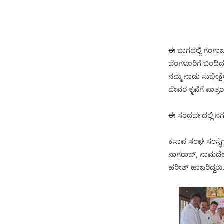
ಈ ಭಾಗದಲ್ಲಿ ಗಂಗಾಜಲ
ಬೆಂಗಳೂರಿಗೆ ಬಂದಿದ
ನಮ್ಮ ನಾಡು ಸುಭೀಕ್
ದೇವರ ಕೃಪೆಗೆ ಪಾತ
ಈ ಸಂದರ್ಭದಲ್ಲಿ ನಗ
ಕಸಾಪ ಸಂಘ ಸಂಸ್ಥೆಗಳ 
ನಾಗರಾಜ್, ನಾಮದೇ
ಹರೀಶ್ ಹಾಜರಿದ್ದರು