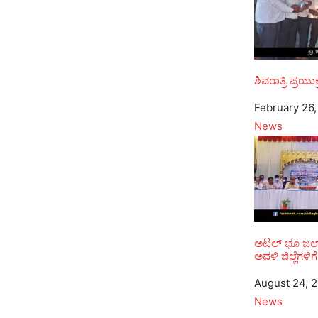
ಶಿವರಾತ್ರಿ ಪ್ರ
Date
February 26
In relation to
News
ಅಟಲ್ ಭೂ ಜಲ
ಅವಳಿ ಜಿಲ್ಲೆಗಳ
Date
August 24, 
In relation to
News