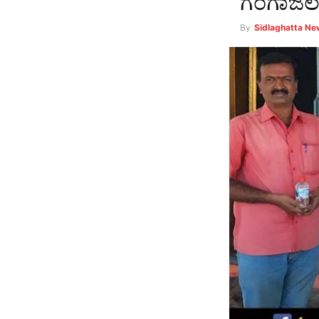
ಗಂಗಾಜಲ 
By
Sidlaghatta N