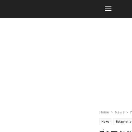
Home
News
News
Sidlaghatta