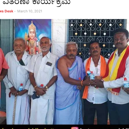
ವಿತರಣಾ ಕಾರ್ಯಕ್ರಮ
ews Desk
-
March 10, 2021