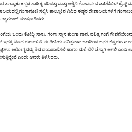
ತಾಲ್ಲೂಕು ಕನ್ನಡ ಸಾಹಿತ್ಯ ಪರಿಷತ್ತು ಮತ್ತು ಅಶ್ವಿನಿ ಗೋವರ್ಧನ ಚಾರಿಟಬಲ್ ಟ್ರಸ್ಟ್ ವ
 ದೇವಾಲಯದಲ್ಲಿ ಗಂಗಾಪೂಜೆ ಸಲ್ಲಿಸಿ ತಾಲ್ಲೂಕಿನ ವಿವಿಧ ಈಶ್ವರ ದೇವಾಲಯಗಳಿಗೆ ಗಂಗಾಜಲ
ಂ.ತ್ಯಾಗರಾಜ್ ಮಾತನಾಡಿದರು.
ಗಂಗೆಯ ಒಂದು ತೊಟ್ಟು ಸಾಕು. ಗಂಗಾ ಸ್ನಾನ ತುಂಗಾ ಪಾನ. ಪವಿತ್ರ ಗಂಗೆ ಸೇವನೆಯ
ಲ್ಲದೆ ಇದಕ್ಕೆ ಔಷಧ ಗುಣಗಳಿವೆ. ಈ ರೀತಿಯ ಪವಿತ್ರವಾದ ಜಲದಿಂದ ಜನರ ಕಷ್ಟಗಳು 
ಎಲ್ಲರಿಗೂ ಆರೋಗ್ಯವನ್ನು ಶಿವ ದಯಪಾಲಿಸಲಿ ಹಾಗೂ ಮಳೆ ಬೆಳೆ ಚೆನ್ನಾಗಿ ಆಗಲಿ ಎಂಬ 
ಸುತ್ತಿದ್ದೇವೆ ಎಂದು ಅವರು ತಿಳಿಸಿದರು.