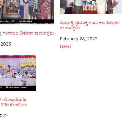
ಶಿವರಾತ್ರಿ ಪ್ರಯುಕ್ತ ಗಂಗಾಜಲ ವಿತರಣಾ
ಕಾರ್ಯಕ್ರಮ
ಯುಕ್ತ ಗಂಗಾಜಲ ವಿತರಣಾ ಕಾರ್ಯಕ್ರಮ
Date
February 28, 2022
, 2025
In relation to
News
್ ಯೋಜನೆಯಡಿ
ಿಗೆ 200 ಕೋಟಿ ರೂ
2021