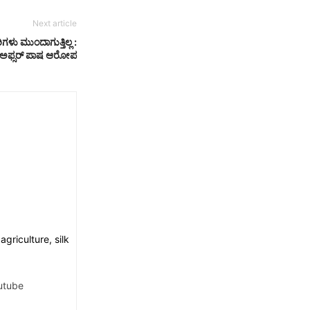
Next article
ಗಳು ಮುಂದಾಗುತ್ತಿಲ್ಲ :
 ಅಫ್ಸರ್ ಪಾಷ ಆರೋಪ
griculture, silk
utube