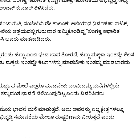
.ಅಂಜನ್ ಕುಮಾರ್ ತಿಳಿಸಿದರು.
ಿ ಗ್ರಾಮ ಪಂಚಾಯಿತಿ, ಸಂಜೀವಿನಿ ಡೇ ತಾಲೂಕು ಅಭಿಯಾನ ನಿರ್ವಹಣಾ ಘಟಕ,
ಲೆಯ ಆಶ್ರಯದಲ್ಲಿ ಗುರುವಾರ ಹಮ್ಮಿಕೊಂಡಿದ್ದ “ಲಿಂಗತ್ವ ಆಧಾರಿತ
ಹಿಸಿ ಅವರು ಮಾತನಾಡಿದರು.
 ಗಂಡು ಹೆಣ್ಣು ಎಂಬ ಭೇದ ಭಾವ ತೋರದೆ, ಹೆಣ್ಣು ಮಕ್ಕಳು ಇಂತದ್ದೇ ಕೆಲಸ
 ಮಕ್ಕಳು ಇಂತದ್ದೇ ಕೆಲಸಗಳನ್ನು ಮಾಡಬೇಕು ಇಂತದ್ದು ಮಾಡಬಾರದು
ಾಮರ್ಥ್ಯದ ಮೇಲೆ ಎಲ್ಲರೂ ಮಾಡಬೇಕು ಎಂಬುದನ್ನು ಮನೆಗಳಲ್ಲಿಯೆ
ತಾರತಮ್ಯದಂತ ಭಾವನೆ ಬೆಳೆಯುವುದಿಲ್ಲ ಎಂದು ವಿವರಿಸಿದರು.
ೆಯ ಭಾವನೆ ಮನೆ ಮಾಡುತ್ತದೆ. ಅದು ಅವರನ್ನು ಎಲ್ಲ ಕ್ಷೇತ್ರಗಳಲ್ಲೂ
ವೃದ್ದಿ ಸಮಾನತೆಯ ಮೇಲೂ ದುಷ್ಪರಿಣಾಮ ಬೀರುತ್ತದೆ ಎಂದು