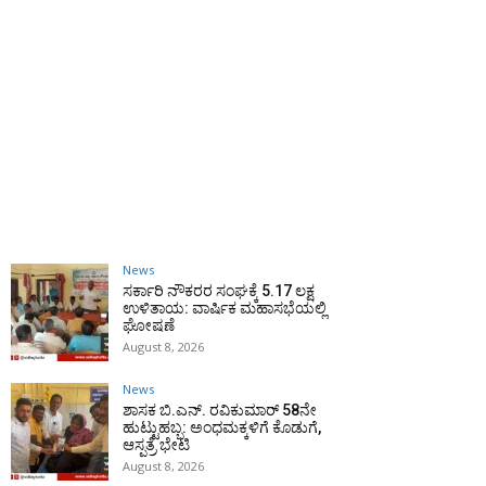
News
ಸರ್ಕಾರಿ ನೌಕರರ ಸಂಘಕ್ಕೆ ₹5.17 ಲಕ್ಷ
ಉಳಿತಾಯ: ವಾರ್ಷಿಕ ಮಹಾಸಭೆಯಲ್ಲಿ
ಘೋಷಣೆ
August 8, 2026
News
ಶಾಸಕ ಬಿ.ಎನ್. ರವಿಕುಮಾರ್ 58ನೇ
ಹುಟ್ಟುಹಬ್ಬ: ಅಂಧಮಕ್ಕಳಿಗೆ ಕೊಡುಗೆ,
ಆಸ್ಪತ್ರೆ ಭೇಟಿ
August 8, 2026