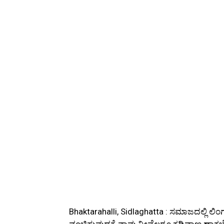
Bhaktarahalli, Sidlaghatta : ಸಮಾಜದಲ್ಲಿ ಲ
ವಂಚಿಸುವುದಕ್ಕೆ ನಾವು ನೀವೆಲ್ಲರೂ ಕಡಿವಾಣ ಹಾಕಬೇಕ