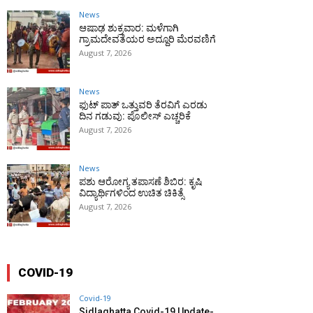
News
ಆಷಾಢ ಶುಕ್ರವಾರ: ಮಳೆಗಾಗಿ
ಗ್ರಾಮದೇವತೆಯರ ಅದ್ದೂರಿ ಮೆರವಣಿಗೆ
August 7, 2026
News
ಫುಟ್‌ ಪಾತ್ ಒತ್ತುವರಿ ತೆರವಿಗೆ ಎರಡು
ದಿನ ಗಡುವು: ಪೊಲೀಸ್ ಎಚ್ಚರಿಕೆ
August 7, 2026
News
ಪಶು ಆರೋಗ್ಯ ತಪಾಸಣೆ ಶಿಬಿರ: ಕೃಷಿ
ವಿದ್ಯಾರ್ಥಿಗಳಿಂದ ಉಚಿತ ಚಿಕಿತ್ಸೆ
August 7, 2026
COVID-19
Covid-19
Sidlaghatta Covid-19 Update-