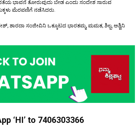
 ಅಸಮಾನತೆಯ ಭಾವನೆ ತೋರುವುದು ಬೇಡ ಎಂದು ಸಂದೇಶ ಸಾರುವ
ಕ್ಕಳು ಮೆರವಣಿಗೆ ನಡೆಸಿದರು.
ಶ್, ಶಾರದಾ ಸಂಜೀವಿನಿ ಒಕ್ಕೂಟದ ಭಾರತಮ್ಮ, ಮಮತ, ಶಿಲ್ಪ, ಅಶ್ವಿನಿ
pp ‘HI’ to
7406303366