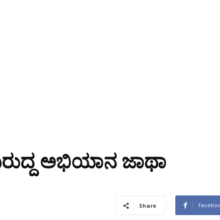
ಿರುದ್ದ ಅಭಿಯಾನ ಜಾಥಾ
Facebo
Share