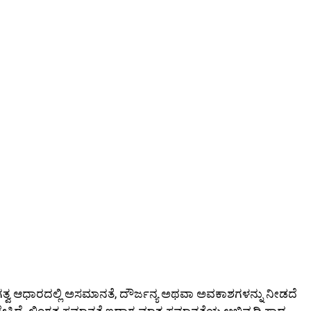
ಿಂಗತ್ವ ಆಧಾರದಲ್ಲಿ ಅಸಮಾನತೆ, ದೌರ್ಜನ್ಯ ಅಥವಾ ಅವಕಾಶಗಳನ್ನು ನೀಡದೆ
ಿದೆ. ಲಿಂಗತ್ವ ಸಮಾನತೆ ಇದ್ದಾಗ ಮಾತ್ರ ಸಮಾನತೆಯ ಅಭಿವೃದ್ದಿ ಸಾಧ್ಯ