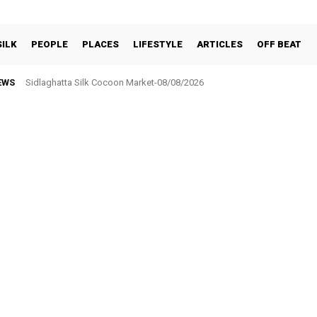
SILK
PEOPLE
PLACES
LIFESTYLE
ARTICLES
OFF BEAT
EWS
Sidlaghatta Silk Cocoon Market-08/08/2026
ಸರ್ಕಾರಿ ನೌಕರರ ಸಂಘಕ್ಕೆ ₹5.17 ಲಕ್ಷ ಉಳಿತಾಯ: ವಾರ್ಷಿಕ ಮಹಾಸಭೆಯಲ್ಲಿ ಘೋಷಣೆ