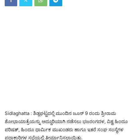
Sidlaghatta : ಶಿಡ್ಲಘಟ್ಟದಲ್ಲಿ ಮುಂದಿನ ಜೂನ್ 9 ರಂದು ಶ್ರೀರಾಮ
ಶೋಭಾಯಾತ್ರೆಯನ್ನು ಅದ್ದೂರಿಯಾಗಿ ನಡೆಸಲು ಭಜರಂಗದಳ, ವಿಶ್ವ ಹಿಂದೂ
ಪರಿಷತ್, ಹಿಂದೂ ಧಾರ್ಮಿಕ ಮುಖಂಡರು ಹಾಗೂ ಇತರೆ ಸಂಘ ಸಂಸ್ಥೆಗಳ
ಪದಾಕಾರಿಗಳ ಸಭೆಯಲ್ಲಿ ತೀರ್ಮಾನಿಸಲಾಯಿತು.