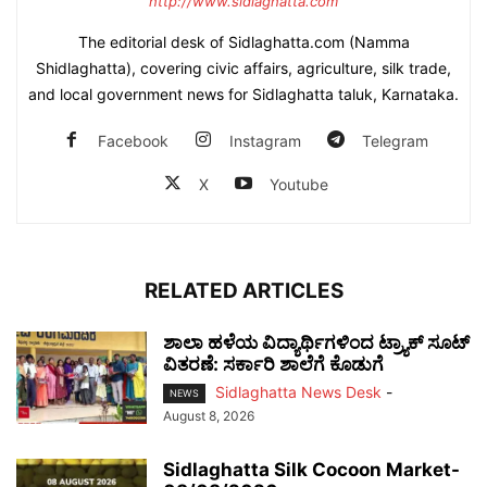
http://www.sidlaghatta.com
The editorial desk of Sidlaghatta.com (Namma
Shidlaghatta), covering civic affairs, agriculture, silk trade,
and local government news for Sidlaghatta taluk, Karnataka.
Facebook
Instagram
Telegram
X
Youtube
RELATED ARTICLES
ಶಾಲಾ ಹಳೆಯ ವಿದ್ಯಾರ್ಥಿಗಳಿಂದ ಟ್ರ್ಯಾಕ್‌ ಸೂಟ್
ವಿತರಣೆ: ಸರ್ಕಾರಿ ಶಾಲೆಗೆ ಕೊಡುಗೆ
Sidlaghatta News Desk
-
NEWS
August 8, 2026
Sidlaghatta Silk Cocoon Market-