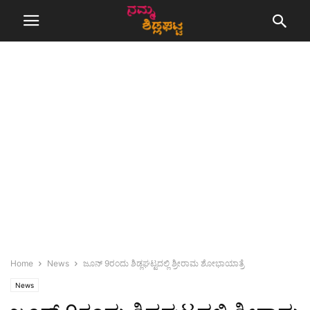
Home
News
ಜೂನ್ 9ರಂದು ಶಿಡ್ಲಘಟ್ಟದಲ್ಲಿ ಶ್ರೀರಾಮ ಶೋಭಾಯಾತ್ರೆ
News