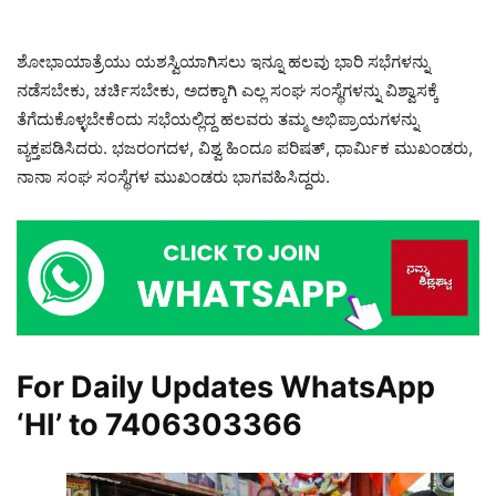
ಶೋಭಾಯಾತ್ರೆಯು ಯಶಸ್ವಿಯಾಗಿಸಲು ಇನ್ನೂ ಹಲವು ಭಾರಿ ಸಭೆಗಳನ್ನು
ನಡೆಸಬೇಕು, ಚರ್ಚಿಸಬೇಕು, ಅದಕ್ಕಾಗಿ ಎಲ್ಲ ಸಂಘ ಸಂಸ್ಥೆಗಳನ್ನು ವಿಶ್ವಾಸಕ್ಕೆ
ತೆಗೆದುಕೊಳ್ಳಬೇಕೆಂದು ಸಭೆಯಲ್ಲಿದ್ದ ಹಲವರು ತಮ್ಮ ಅಭಿಪ್ರಾಯಗಳನ್ನು
ವ್ಯಕ್ತಪಡಿಸಿದರು. ಭಜರಂಗದಳ, ವಿಶ್ವ ಹಿಂದೂ ಪರಿಷತ್, ಧಾರ್ಮಿಕ ಮುಖಂಡರು,
ನಾನಾ ಸಂಘ ಸಂಸ್ಥೆಗಳ ಮುಖಂಡರು ಭಾಗವಹಿಸಿದ್ದರು.
For Daily Updates WhatsApp
‘HI’ to
7406303366