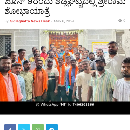
ಜೂನ್ 9ರಂದು ಶಿಡ್ಲಘಟ್ಟದಲ್ಲಿ ಶ್ರೀರಾಮ
ಶೋಭಾಯಾತ್ರೆ
0
By
Sidlaghatta News Desk
-
May 6, 2024