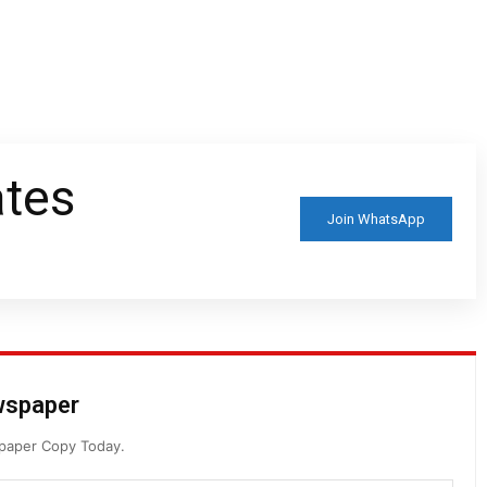
ates
Join WhatsApp
ewspaper
spaper Copy Today.