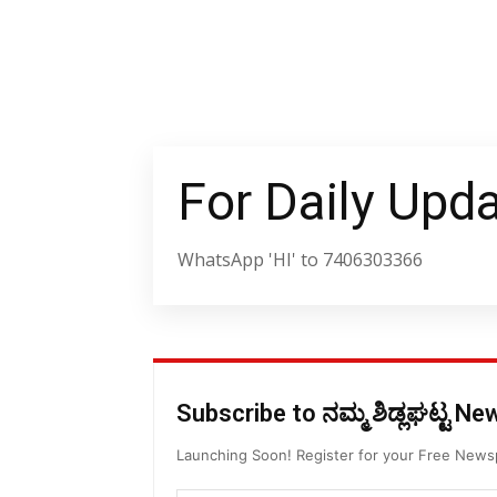
For Daily Upd
WhatsApp 'HI' to 7406303366
Subscribe to ನಮ್ಮ ಶಿಡ್ಲಘಟ್ಟ N
Launching Soon! Register for your Free New