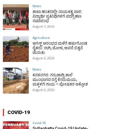
News
ಶಾಲಾ ಹಂತದಲ್ಲೇ ನಾಯಕತ್ವ ಪಾಠ:
ವಿದ್ಯಾರ್ಥಿ ಪ್ರತಿನಿಧಿಗಳಿಗೆ ಪದಗ್ರಹಣ
ಸಮಾರಂಭ
August 7, 2026
Agriculture
ಆಗಸ್ಟ್ ಆರಂಭದ ಮಳೆಗೆ ಹರ್ಷಗೊಂಡ
ರೈತರು: ರಾಗಿ, ಜೋಳ, ಅವರೆ ಬಿತ್ತನೆ
ಚುರುಕು
August 6, 2026
News
ಕನಕನಗರ: ಗರುಡಾದ್ರಿ ಶಾಲೆ
ಮುಂಭಾಗದ ರಸ್ತೆ ಕೆಸರುಮಯ,
ಮಕ್ಕಳಿಗೆ ಗಾಯ – ಪೋಷಕರ ಆಕ್ರೋಶ
August 6, 2026
COVID-19
Covid-19
Sidlaghatta Covid-19 Update-