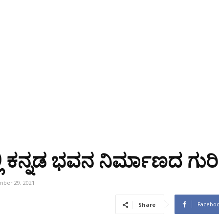
್ಲಿ ಕನ್ನಡ ಭವನ ನಿರ್ಮಾಣದ ಗುರಿ
ber 29, 2021
Facebo
Share