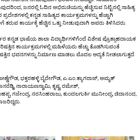
ದರಿಂದ, ಜನರಲ್ಲಿ ಓದಿನ ಅಭಿರುಚಿಯನ್ನು ಹೆಚ್ಚಿಸುವ ನಿಟ್ಟಿನಲ್ಲಿ ಸಾಹಿತ್ಯ
್ರದೇಶಗಳಲ್ಲಿ ಕನ್ನಡ ಸಾಹಿತ್ಯದ ಕಾರ್ಯಕ್ರಮಗಳನ್ನು ಹೆಚ್ಚಾಗಿ
ರಿಗೆ ತರುವ ಕಾರ್ಯಕ್ಕೆ ಹೆಚ್ಚಿನ ಒತ್ತು ನೀಡುವುದಾಗಿ ಅವರು ತಿಳಿಸಿದರು.
ರ್ಕಾರ ಕನ್ನಡ ಭಾಷೆಯ ಶಾಲಾ ವಿದ್ಯಾರ್ಥಿಗಳಿಗೆಂದೆ ವಿಶೇಷ ಪ್ರೊತ್ಸಾಹದಾಯಕ
ರಿಷತ್ತಿನ ಕಾರ್ಯಕ್ರಮಗಳಲ್ಲಿ ಮಹಿಳೆಯರು ಹೆಚ್ಚು ತೊಡಗಿಸುವಂತೆ
 ಪರಿಷತ್ತಿನ ಭವನಗಳನ್ನು ನಿರ್ಮಾಣ ಮಾಡಲು ಮೊದಲ ಆದ್ಯತೆ ನೀಡಲಾಗುತ್ತದೆ
ಣೆಗೌಡ, ಭಕ್ತರಹಳ್ಳಿ ಬೈರೇಗೌಡ, ಎ.ಎಂ.ತ್ಯಾಗರಾಜ್, ಅಮೃತ್
ಾಸರೆಡ್ಡಿ, ನಾರಾಯಣಸ್ವಾಮಿ, ಕೃಷ್ಣ, ರಮೇಶ್,
ಹಪ್ಪ, ಗಜೇಂದ್ರ, ನರಸಿಂಹರಾಜು, ಕುಂದಲಗುರ್ಕಿ ಮುನೀಂದ್ರ, ಚಿದಾನಂದ,
ಜರಿದ್ದರು.