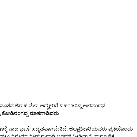
ೂತನ ಕಸಾಪ ಜಿಲ್ಲಾ ಅಧ್ಯಕ್ಷರಿಗೆ ಏರ್ಪಡಿಸಿದ್ದ ಅಭಿನಂದನ
ಷ ಪ್ರೊ.ಕೋಡಿರಂಗಪ್ಪ ಮಾತನಾಡಿದರು
ಿರ್ಮಾಣಕ್ಕೆ ನಾಡ ಭಾಷೆ ಸದೃಢವಾಗಬೇಕಿದೆ. ಜಿಲ್ಲಾಧಿಕಾರಿಯವರು ಪ್ರತಿಯೊಂದು
ಿಸಲು ನಿವೇಶನ ನೀಡುವುದಾಗಿ ಭರವಸೆ ನೀಡಿದ್ದಾರೆ. ಸಾಮಾಜಿಕ