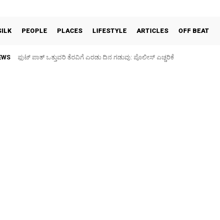
SILK
PEOPLE
PLACES
LIFESTYLE
ARTICLES
OFF BEAT
EWS
ಫುಟ್‌ ಪಾತ್ ಒತ್ತುವರಿ ತೆರವಿಗೆ ಎರಡು ದಿನ ಗಡುವು: ಪೊಲೀಸ್ ಎಚ್ಚರಿಕೆ