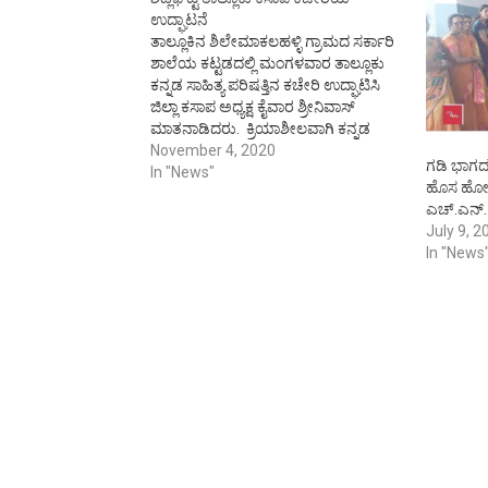
ಉದ್ಘಾಟನೆ
ತಾಲ್ಲೂಕಿನ ಶಿಲೇಮಾಕಲಹಳ್ಳಿ ಗ್ರಾಮದ ಸರ್ಕಾರಿ
ಶಾಲೆಯ ಕಟ್ಟಡದಲ್ಲಿ ಮಂಗಳವಾರ ತಾಲ್ಲೂಕು
ಕನ್ನಡ ಸಾಹಿತ್ಯ ಪರಿಷತ್ತಿನ ಕಚೇರಿ ಉದ್ಘಾಟಿಸಿ
ಜಿಲ್ಲಾ ಕಸಾಪ ಅಧ್ಯಕ್ಷ ಕೈವಾರ ಶ್ರೀನಿವಾಸ್
ಮಾತನಾಡಿದರು. ಕ್ರಿಯಾಶೀಲವಾಗಿ ಕನ್ನಡ
ಕಾರ್ಯಕ್ರಮಗಳನ್ನು ನಡೆಸುತ್ತಾ ಬಂದ ಶಿಡ್ಲಘಟ್ಟ
November 4, 2020
ಗಡಿ ಭಾಗದಲ್
ತಾಲ್ಲೂಕು ಕಸಾಪ ಇದೀಗ ತನ್ನದೇ ಆದ
In "News"
ಹೊಸ ಹೋಬಳ
ಕಚೇರಿಯನ್ನು ಶಿಕ್ಷಣ ಇಲಾಖೆಯ
ಎಚ್.ಎನ್.
ನೆರವಿನೊಂದಿಗೆ ಪ್ರಾರಂಭಿಸುತ್ತಿರುವುದು
July 9, 2
ಹೆಮ್ಮೆಯ ಸಂಗತಿ. ಕನ್ನಡ ಕಾರ್ಯಕ್ರಮಗಳು
In "News
ಇನ್ನಷ್ಟು ಹೆಚ್ಚಾಗಲು ಇದರಿಂದ ಅನುವಾಗಲಿದೆ
ಎಂದು ಅವರು ತಿಳಿಸಿದರು. ಜಿಲ್ಲೆಯಲ್ಲಿಯೇ
ಅತಿ ಹೆಚ್ಚು ಕಸಾಪ…