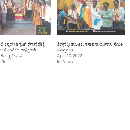
ಲಿ ಕನ್ನಡ ಜಾಗೃತಿಗೆ ಕಸಾಪ ಹೆಜ್ಜೆ:
ಶಿಡ್ಲಘಟ್ಟ ತಾಲ್ಲೂಕು ಕಸಾಪ ಕಾರ್ಯಕಾರಿ ಸಮಿತಿ
ಿ ಘಟಕದ ಅಧ್ಯಕ್ಷರಾಗಿ
ಪದಗ್ರಹಣ
 ಶಿವಣ್ಣ ನೇಮಕ
April 10, 2022
026
In "News"
"