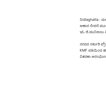
Sidlaghatta : 
ಆಹಾರ ಸೇವನೆ ಮೂಲ
ಇಓ ಜಿ.ಮುನಿರಾಜು ತ
ನಗರದ ಸರ್ಕಾರಿ ಪ್ರೌ
KMF ವತಿಯಿಂದ ಹಮ್ಮಿ
ವಿತರಣಾ ಆರಂಭೋತ್ಸ