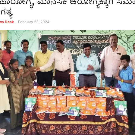
ಹಾರೋಗ್ಯ, ಮಾನಸಿಕ ಆರೋಗ್ಯಕ್ಕಾಗಿ 
ತ್ಯ
ews Desk
-
February 23, 2024