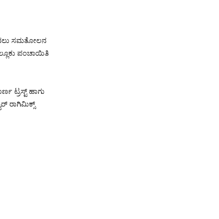
ಹೊಂದಲು ಸಮತೋಲನ
್ಲೂಕು ಪಂಚಾಯಿತಿ
್ಣ ಟ್ರಸ್ಟ್ ಹಾಗು
್ ರಾಗಿಮಿಕ್ಸ್