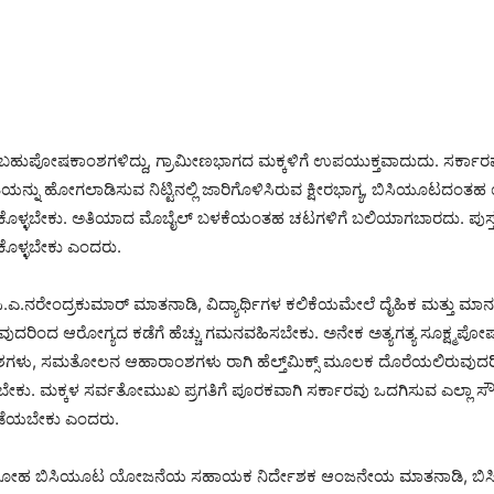
ಸ್‌ನಲ್ಲಿ ಬಹುಪೋಷಕಾಂಶಗಳಿದ್ದು, ಗ್ರಾಮೀಣಭಾಗದ ಮಕ್ಕಳಿಗೆ ಉಪಯುಕ್ತವಾದುದು. ಸರ್ಕಾ
ಟಿಕತೆಯನ್ನು ಹೋಗಲಾಡಿಸುವ ನಿಟ್ಟಿನಲ್ಲಿ ಜಾರಿಗೊಳಿಸಿರುವ ಕ್ಷೀರಭಾಗ್ಯ, ಬಿಸಿಯೂಟದಂತ
ಳ್ಳಬೇಕು. ಅತಿಯಾದ ಮೊಬೈಲ್ ಬಳಕೆಯಂತಹ ಚಟಗಳಿಗೆ ಬಲಿಯಾಗಬಾರದು. ಪುಸ್ತ
ಸಿಕೊಳ್ಳಬೇಕು ಎಂದರು.
ಾರಿ ಸಿ.ಎ.ನರೇಂದ್ರಕುಮಾರ್ ಮಾತನಾಡಿ, ವಿದ್ಯಾರ್ಥಿಗಳ ಕಲಿಕೆಯಮೇಲೆ ದೈಹಿಕ ಮತ್ತು ಮಾನಸಿ
ರುವುದರಿಂದ ಆರೋಗ್ಯದ ಕಡೆಗೆ ಹೆಚ್ಚು ಗಮನವಹಿಸಬೇಕು. ಅನೇಕ ಅತ್ಯಗತ್ಯ ಸೂಕ್ಷ್ಮ
ಶಗಳು, ಸಮತೋಲನ ಆಹಾರಾಂಶಗಳು ರಾಗಿ ಹೆಲ್ತ್‌ಮಿಕ್ಸ್ ಮೂಲಕ ದೊರೆಯಲಿರುವುದರ
ೇಕು. ಮಕ್ಕಳ ಸರ್ವತೋಮುಖ ಪ್ರಗತಿಗೆ ಪೂರಕವಾಗಿ ಸರ್ಕಾರವು ಒದಗಿಸುವ ಎಲ್ಲಾ ಸ
ಡೆಯಬೇಕು ಎಂದರು.
ದಾಸೋಹ ಬಿಸಿಯೂಟ ಯೋಜನೆಯ ಸಹಾಯಕ ನಿರ್ದೇಶಕ ಆಂಜನೇಯ ಮಾತನಾಡಿ, ಬಿಸಿಯ