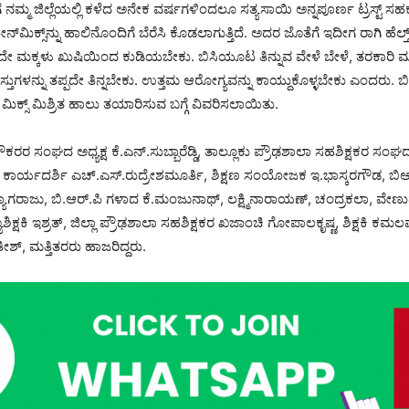
್ಮ ಜಿಲ್ಲೆಯಲ್ಲಿ ಕಳೆದ ಅನೇಕ ವರ್ಷಗಳಿಂದಲೂ ಸತ್ಯಸಾಯಿ ಅನ್ನಪೂರ್ಣ ಟ್ರಸ್ಟ್ ಸಹಕ
್‌ಮಿಕ್ಸ್‌ನ್ನು ಹಾಲಿನೊಂದಿಗೆ ಬೆರೆಸಿ ಕೊಡಲಾಗುತ್ತಿದೆ. ಅದರ ಜೊತೆಗೆ ಇದೀಗ ರಾಗಿ ಹೆಲ್ತ್‌
ಪ್ಪದೇ ಮಕ್ಕಳು ಖುಷಿಯಿಂದ ಕುಡಿಯಬೇಕು. ಬಿಸಿಯೂಟ ತಿನ್ನುವ ವೇಳೆ ಬೇಳೆ, ತರಕಾರಿ ಮತ
ತುಗಳನ್ನು ತಪ್ಪದೇ ತಿನ್ನಬೇಕು. ಉತ್ತಮ ಆರೋಗ್ಯವನ್ನು ಕಾಯ್ದುಕೊಳ್ಳಬೇಕು ಎಂದರು.
ಲ್ತ್ ಮಿಕ್ಸ್ ಮಿಶ್ರಿತ ಹಾಲು ತಯಾರಿಸುವ ಬಗ್ಗೆ ವಿವರಿಸಲಾಯಿತು.
ೌಕರರ ಸಂಘದ ಅಧ್ಯಕ್ಷ ಕೆ.ಎನ್.ಸುಬ್ಬಾರೆಡ್ಡಿ, ತಾಲ್ಲೂಕು ಪ್ರೌಢಶಾಲಾ ಸಹಶಿಕ್ಷಕರ ಸಂಘದ 
ಡಿ, ಕಾರ್ಯದರ್ಶಿ ಎಚ್.ಎಸ್.ರುದ್ರೇಶಮೂರ್ತಿ, ಶಿಕ್ಷಣ ಸಂಯೋಜಕ ಇ.ಭಾಸ್ಕರಗೌಡ, ಬಿಆರ
ಯಾಗರಾಜು, ಬಿ.ಆರ್.ಪಿ ಗಳಾದ ಕೆ.ಮಂಜುನಾಥ್, ಲಕ್ಷ್ಮಿನಾರಾಯಣ್, ಚಂದ್ರಕಲಾ, ವೇಣು
ಿಕ್ಷಕಿ ಇಶ್ರತ್, ಜಿಲ್ಲಾ ಪ್ರೌಢಶಾಲಾ ಸಹಶಿಕ್ಷಕರ ಖಜಾಂಚಿ ಗೋಪಾಲಕೃಷ್ಣ, ಶಿಕ್ಷಕಿ ಕಮಲ
ೀಶ್, ಮತ್ತಿತರರು ಹಾಜರಿದ್ದರು.