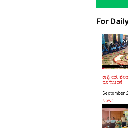
For Dail
ರಾಷ್ಟ್ರೀಯ ಪ
ಮಾಸಾಚರಣೆ
Date
September 2
In relation to
News