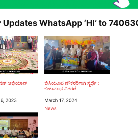
y Updates WhatsApp ‘HI’ to
74063
ೋಷಣ್ ಅಭಿಯಾನ್
ಬಿಸಿಯೂಟ ನೌಕರರಿಗಾಗಿ ಸ್ಪರ್ಧೆ :
ಬಹುಮಾನ ವಿತರಣೆ
6, 2023
Date
March 17, 2024
In relation to
News