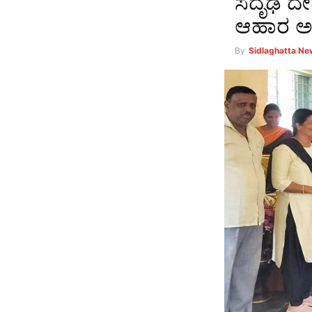
ಸದೃಢ ದೇ
ಆಹಾರ ಅಗ
By
Sidlaghatta N