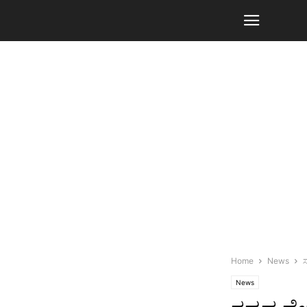
Home
News
News