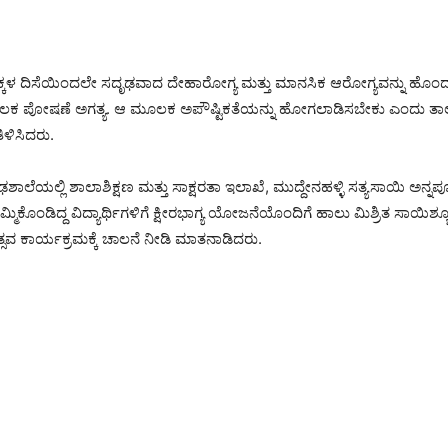
ಮಕ್ಕಳ ದಿಸೆಯಿಂದಲೇ ಸದೃಢವಾದ ದೇಹಾರೋಗ್ಯ ಮತ್ತು ಮಾನಸಿಕ ಆರೋಗ್ಯವನ್ನು 
ಕ ಪೋಷಣೆ ಅಗತ್ಯ. ಆ ಮೂಲಕ ಅಪೌಷ್ಟಿಕತೆಯನ್ನು ಹೋಗಲಾಡಿಸಬೇಕು ಎಂದು ತಾಲ
ಿಳಿಸಿದರು.
ಢಶಾಲೆಯಲ್ಲಿ ಶಾಲಾಶಿಕ್ಷಣ ಮತ್ತು ಸಾಕ್ಷರತಾ ಇಲಾಖೆ, ಮುದ್ದೇನಹಳ್ಳಿ ಸತ್ಯಸಾಯಿ ಅನ್ನಪೂರ
ಕೊಂಡಿದ್ದ ವಿದ್ಯಾರ್ಥಿಗಳಿಗೆ ಕ್ಷೀರಭಾಗ್ಯ ಯೋಜನೆಯೊಂದಿಗೆ ಹಾಲು ಮಿಶ್ರಿತ ಸಾಯಿಶ್ಯೂರ
ವ ಕಾರ್ಯಕ್ರಮಕ್ಕೆ ಚಾಲನೆ ನೀಡಿ ಮಾತನಾಡಿದರು.