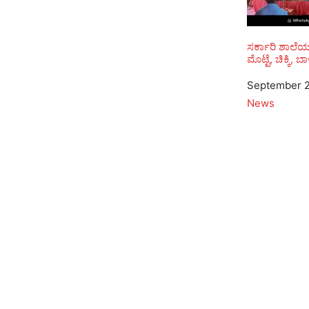
ಸರ್ಕಾರಿ ಶಾಲೆಯ
ಮೊಟ್ಟೆ, ಚಿಕ್ಕಿ, 
Date
September 2
In relation to
News