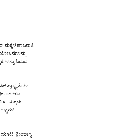
ರವು ಮಕ್ಕಳ ಹಾಜರಾತಿ
ಹ ಯೋಜನೆಗಳನ್ನು
ಕಗಳನ್ನು ಓದುವ
ಕ ಸ್ವಾಸ್ಥ್ಯತೆಯು
ಪೋಷಕಾಂಶಗಳೂ
ಿಂದ ಮಕ್ಕಳು
ೌಲಭ್ಯಗಳ
ೂಟ, ಕ್ಷೀರಭಾಗ್ಯ