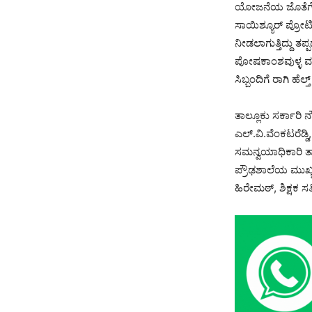
ಯೋಜನೆಯ ಜೊತೆಗೆ ನಮ
ಸಾಯಿಶ್ಯೂರ್ ಪ್ರೋಟೀನ
ನೀಡಲಾಗುತ್ತಿದ್ದು ತ
ಪೋಷಕಾಂಶವುಳ್ಳ ವಸ್
ಸಿಬ್ಬಂದಿಗೆ ರಾಗಿ ಹೆ
ತಾಲ್ಲೂಕು ಸರ್ಕಾರಿ ನ
ಎಲ್.ವಿ.ವೆಂಕಟರೆಡ್
ಸಮನ್ವಯಾಧಿಕಾರಿ ತ್
ಪ್ರೌಢಶಾಲೆಯ ಮುಖ್ಯಶ
ಹಿರೇಮಠ್, ಶಿಕ್ಷಕ ಸತ