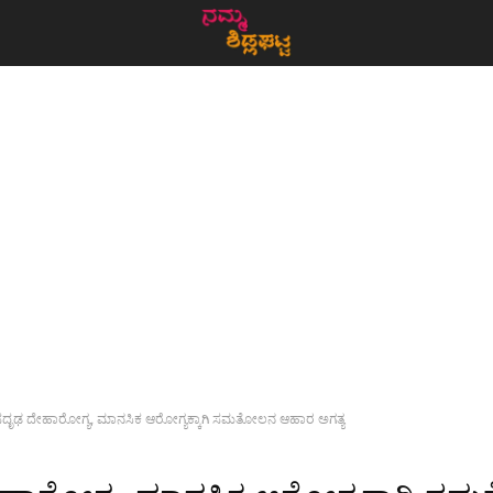
ಸದೃಢ ದೇಹಾರೋಗ್ಯ, ಮಾನಸಿಕ ಆರೋಗ್ಯಕ್ಕಾಗಿ ಸಮತೋಲನ ಆಹಾರ ಅಗತ್ಯ