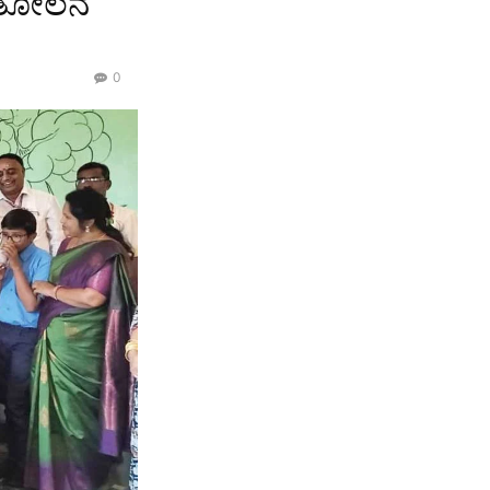
ಸಮತೋಲನ
0