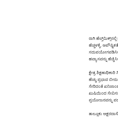
ರಾಗಿ ಹೆಲ್ತ್‌ಮಿಕ್
ಹೆಚ್ಚಳಕ್ಕೆ, ಅಪೌಷ್
ಸದುಪಯೋಗಪಡಿಸಿಕೊ
ಹವ್ಯಾಸವನ್ನು ಹೆಚ್ಚಿ
ಕ್ಷೇತ್ರ ಶಿಕ್ಷಣಾಧಿಕ
ಹೆಚ್ಚು ಪ್ರಭಾವ ಬೀ
ಸೇರಿದಂತೆ ಖನಿಜಾಂ
ಖುಷಿಯಿಂದ ಸೇವಿಸಬ
ಪ್ರಯೋಜನವನ್ನು ಪ
ತಾಲ್ಲೂಕು ಅಕ್ಷರ