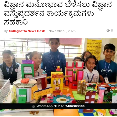
ವಿಜ್ಞಾನ ಮನೋಭಾವ ಬೆಳೆಸಲು ವಿಜ್ಞಾನ
ವಸ್ತುಪ್ರದರ್ಶನ ಕಾರ್ಯಕ್ರಮಗಳು
ಸಹಕಾರಿ
0
By
Sidlaghatta News Desk
-
November 8, 2025