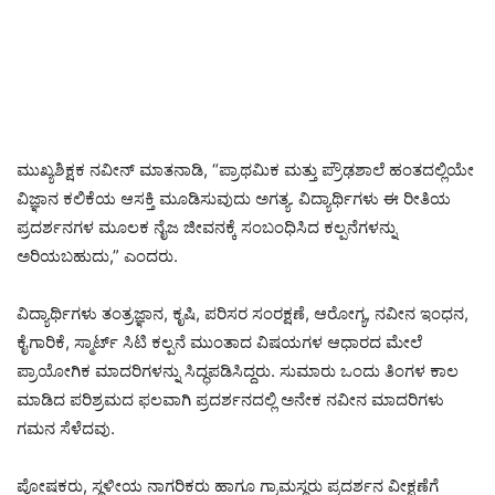
ಮುಖ್ಯಶಿಕ್ಷಕ ನವೀನ್ ಮಾತನಾಡಿ, “ಪ್ರಾಥಮಿಕ ಮತ್ತು ಪ್ರೌಢಶಾಲೆ ಹಂತದಲ್ಲಿಯೇ
ವಿಜ್ಞಾನ ಕಲಿಕೆಯ ಆಸಕ್ತಿ ಮೂಡಿಸುವುದು ಅಗತ್ಯ. ವಿದ್ಯಾರ್ಥಿಗಳು ಈ ರೀತಿಯ
ಪ್ರದರ್ಶನಗಳ ಮೂಲಕ ನೈಜ ಜೀವನಕ್ಕೆ ಸಂಬಂಧಿಸಿದ ಕಲ್ಪನೆಗಳನ್ನು
ಅರಿಯಬಹುದು,” ಎಂದರು.
ವಿದ್ಯಾರ್ಥಿಗಳು ತಂತ್ರಜ್ಞಾನ, ಕೃಷಿ, ಪರಿಸರ ಸಂರಕ್ಷಣೆ, ಆರೋಗ್ಯ, ನವೀನ ಇಂಧನ,
ಕೈಗಾರಿಕೆ, ಸ್ಮಾರ್ಟ್ ಸಿಟಿ ಕಲ್ಪನೆ ಮುಂತಾದ ವಿಷಯಗಳ ಆಧಾರದ ಮೇಲೆ
ಪ್ರಾಯೋಗಿಕ ಮಾದರಿಗಳನ್ನು ಸಿದ್ಧಪಡಿಸಿದ್ದರು. ಸುಮಾರು ಒಂದು ತಿಂಗಳ ಕಾಲ
ಮಾಡಿದ ಪರಿಶ್ರಮದ ಫಲವಾಗಿ ಪ್ರದರ್ಶನದಲ್ಲಿ ಅನೇಕ ನವೀನ ಮಾದರಿಗಳು
ಗಮನ ಸೆಳೆದವು.
ಪೋಷಕರು, ಸ್ಥಳೀಯ ನಾಗರಿಕರು ಹಾಗೂ ಗ್ರಾಮಸ್ಥರು ಪ್ರದರ್ಶನ ವೀಕ್ಷಣೆಗೆ