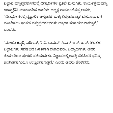
ವಿಜ್ಞಾನ ವಸ್ತುಪ್ರದರ್ಶನದಲ್ಲಿ ವಿದ್ಯಾರ್ಥಿಗಳ ಪ್ರತಿಭೆ ಮಿನುಗಿತು. ಕಾರ್ಯಕ್ರಮವನ್ನು
ಉದ್ಘಾಟಿಸಿ ಮಾತನಾಡಿದ ಶಾಲೆಯ ಅಧ್ಯಕ್ಷ ರಾಮಾಂಜಿನಪ್ಪ ಅವರು,
“ವಿದ್ಯಾರ್ಥಿಗಳಲ್ಲಿ ವೈಜ್ಞಾನಿಕ ಅನ್ವೇಷಣೆ ಮತ್ತು ವಿಶ್ಲೇಷಣಾತ್ಮಕ ಮನೋಭಾವನೆ
ಮೂಡಿಸಲು ಇಂತಹ ವಸ್ತುಪ್ರದರ್ಶನಗಳು ಅತ್ಯಂತ ಸಹಾಯಕವಾಗುತ್ತವೆ,”
ಎಂದರು.
“ಮೇಡಂ ಕ್ಯೂರಿ, ಎಡಿಸನ್, ಸಿ.ವಿ. ರಾಮನ್, ಸಿ.ಎನ್.ಆರ್. ರಾವ್‌ಗಳಂತಹ
ವಿಜ್ಞಾನಿಗಳು ಸಮಾಜದ ಒಳಿತಿಗಾಗಿ ದುಡಿದವರು. ವಿದ್ಯಾರ್ಥಿಗಳು ಅವರ
ಜೀವನದಿಂದ ಪ್ರೇರಣೆ ಪಡೆಯಬೇಕು. ವಿಜ್ಞಾನದಲ್ಲಿ ಆಸಕ್ತಿ ಬೆಳೆಸಿದರೆ ಭವಿಷ್ಯ
ಖಂಡಿತವಾಗಿಯೂ ಉಜ್ವಲವಾಗುತ್ತದೆ,” ಎಂದು ಅವರು ಹೇಳಿದರು.