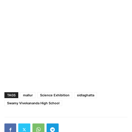
TAGS
mallur
Science Exhibition
sidlaghatta
Swamy Vivekananda High School