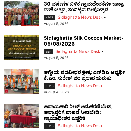
30 ವರ್ಷಗಳ ಬಳಿಕ ಗ್ರಾಮದೇವತೆಗಳ ಜಾತ್ರಾ
ಮಹೋತ್ಸವ, ತಂಬಿಟ್ಟಿನ ದೀಪೋತ್ಸವ
Sidlaghatta News Desk
-
NEWS
August 5, 2026
Sidlaghatta Silk Cocoon Market-
05/08/2026
Sidlaghatta News Desk
-
SILK
August 5, 2026
ಆಗ್ನೇಯ ಪದವೀಧರ ಕ್ಷೇತ್ರ: ಎನ್‌ಡಿಎ ಅಭ್ಯರ್ಥಿ
ಕೆ.ಎಂ. ಸುರೇಶ್ ಪರ ಪ್ರಚಾರ ಚುರುಕು
Sidlaghatta News Desk
-
NEWS
August 4, 2026
ಅಪಾಯಕಾರಿ ರೀಲ್ಸ್ ಅನುಕರಣೆ ಬೇಡ,
ಅಪ್ರಾಪ್ತರಿಗೆ ವಾಹನ ನೀಡಬೇಡಿ:
ನ್ಯಾಯಾಧೀಶರ ಎಚ್ಚರಿಕೆ
Sidlaghatta News Desk
-
NEWS