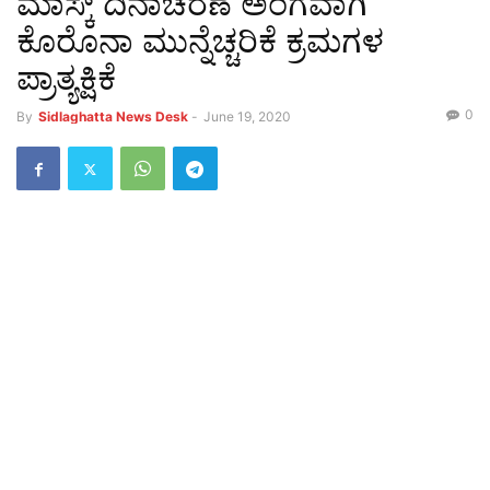
ಮಾಸ್ಕ್ ದಿನಾಚರಣೆ ಅಂಗವಾಗಿ
ಕೊರೊನಾ ಮುನ್ನೆಚ್ಚರಿಕೆ ಕ್ರಮಗಳ
ಪ್ರಾತ್ಯಕ್ಷಿಕೆ
0
By
Sidlaghatta News Desk
-
June 19, 2020