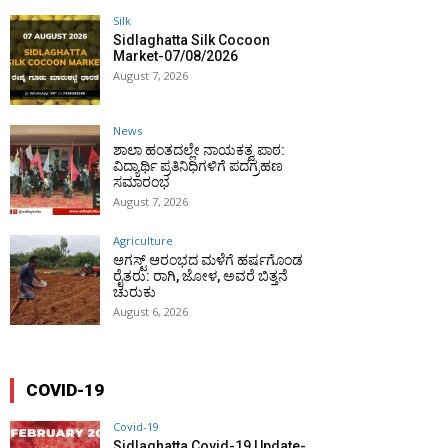
Silk
Sidlaghatta Silk Cocoon
Market-07/08/2026
August 7, 2026
News
ಶಾಲಾ ಹಂತದಲ್ಲೇ ನಾಯಕತ್ವ ಪಾಠ:
ವಿದ್ಯಾರ್ಥಿ ಪ್ರತಿನಿಧಿಗಳಿಗೆ ಪದಗ್ರಹಣ
ಸಮಾರಂಭ
August 7, 2026
Agriculture
ಆಗಸ್ಟ್ ಆರಂಭದ ಮಳೆಗೆ ಹರ್ಷಗೊಂಡ
ರೈತರು: ರಾಗಿ, ಜೋಳ, ಅವರೆ ಬಿತ್ತನೆ
ಚುರುಕು
August 6, 2026
COVID-19
Covid-19
Sidlaghatta Covid-19 Update-