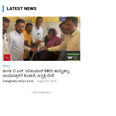
LATEST NEWS
News
ಶಾಸಕ ಬಿ.ಎನ್. ರವಿಕುಮಾರ್ 58ನೇ ಹುಟ್ಟುಹಬ್ಬ:
ಅಂಧಮಕ್ಕಳಿಗೆ ಕೊಡುಗೆ, ಆಸ್ಪತ್ರೆ ಭೇಟಿ
Sidlaghatta News Desk
-
August 8, 2026
- Advertisement -