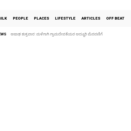
SILK
PEOPLE
PLACES
LIFESTYLE
ARTICLES
OFF BEAT
EWS
ಆಷಾಢ ಶುಕ್ರವಾರ: ಮಳೆಗಾಗಿ ಗ್ರಾಮದೇವತೆಯರ ಅದ್ದೂರಿ ಮೆರವಣಿಗೆ
ಫುಟ್‌ ಪಾತ್ ಒತ್ತುವರಿ ತೆರವಿಗೆ ಎರಡು ದಿನ ಗಡುವು: ಪೊಲೀಸ್ ಎಚ್ಚರಿಕೆ