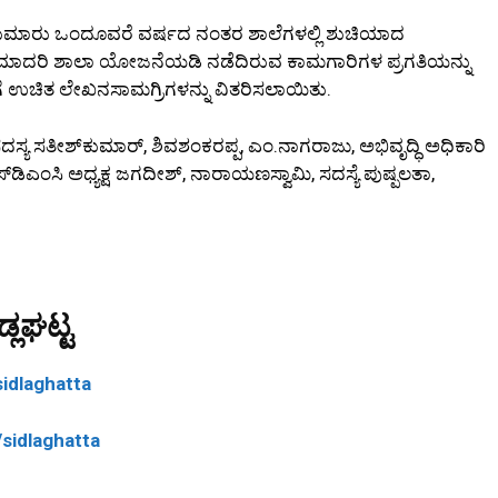
ಮಾರು ಒಂದೂವರೆ ವರ್ಷದ ನಂತರ ಶಾಲೆಗಳಲ್ಲಿ ಶುಚಿಯಾದ
ು ಮಾದರಿ ಶಾಲಾ ಯೋಜನೆಯಡಿ ನಡೆದಿರುವ ಕಾಮಗಾರಿಗಳ ಪ್ರಗತಿಯನ್ನು
ಿಗಳಿಗೆ ಉಚಿತ ಲೇಖನಸಾಮಗ್ರಿಗಳನ್ನು ವಿತರಿಸಲಾಯಿತು.
ದಸ್ಯ ಸತೀಶ್‌ಕುಮಾರ್, ಶಿವಶಂಕರಪ್ಪ, ಎಂ.ನಾಗರಾಜು, ಅಭಿವೃದ್ಧಿ ಅಧಿಕಾರಿ
 ಎಸ್‌ಡಿಎಂಸಿ ಅಧ್ಯಕ್ಷ ಜಗದೀಶ್, ನಾರಾಯಣಸ್ವಾಮಿ, ಸದಸ್ಯೆ ಪುಷ್ಪಲತಾ,
್ಲಘಟ್ಟ
idlaghatta
sidlaghatta