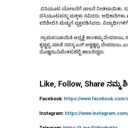
ಬಿಸಿಯೂಟ ಯೋಜನೆಗೆ ಚಾಲನೆ ನೀಡಲಾಯಿತು. ಸು
ಬಿಸಿಯೂಟವನ್ನು ಮಕ್ಕಳು ಸವಿದರು. ಅಧಿಕಾರಿಗಳ
ಪರಿಶೀಲಿಸಿ ಮೆಚ್ಚುಗೆ ವ್ಯಕ್ತಪಡಿಸಿದರು. ವಿದ್ಯಾರ್ಥ
ಗ್ರಾಮಪಂಚಾಯಿತಿ ಅಧ್ಯಕ್ಷೆ ಶಾಂತಮ್ಮ ದೇವರಾಜು, ಸ
ಕೃಷ್ಣಪ್ಪ, ಮಾಜಿ ಸದಸ್ಯ ಎನ್.ಅಶ್ವತ್ಥಪ್ಪ, ದೇವರಾಜು,
ದೊಡ್ಡಮುನಿವೆಂಕಟಶೆಟ್ಟಿ ಹಾಜರಿದ್ದರು.
Like, Follow, Share ನಮ್ಮ ಶಿಡ
Facebook:
https://www.facebook.com/s
Instagram:
https://www.instagram.com/
Telegram:
https://t.me/Sidlaghatta