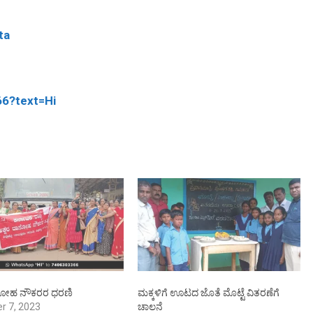
ta
66?text=Hi
ಾಸೋಹ ನೌಕರರ ಧರಣಿ
ಮಕ್ಕಳಿಗೆ ಊಟದ ಜೊತೆ ಮೊಟ್ಟೆ ವಿತರಣೆಗೆ
r 7, 2023
ಚಾಲನೆ