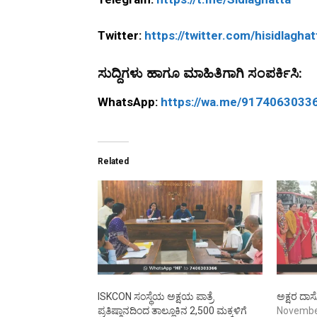
Twitter:
https://twitter.com/hisidlaghat
ಸುದ್ದಿಗಳು ಹಾಗೂ ಮಾಹಿತಿಗಾಗಿ ಸಂಪರ್ಕಿಸಿ:
WhatsApp:
https://wa.me/9174063033
Related
ISKCON ಸಂಸ್ಥೆಯ ಅಕ್ಷಯ ಪಾತ್ರೆ
ಅಕ್ಷರ ದ
ಪ್ರತಿಷ್ಠಾನದಿಂದ ತಾಲ್ಲೂಕಿನ 2,500 ಮಕ್ಕಳಿಗೆ
Novembe