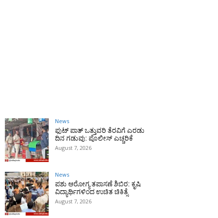
News
ಫುಟ್‌ ಪಾತ್ ಒತ್ತುವರಿ ತೆರವಿಗೆ ಎರಡು
ದಿನ ಗಡುವು: ಪೊಲೀಸ್ ಎಚ್ಚರಿಕೆ
August 7, 2026
News
ಪಶು ಆರೋಗ್ಯ ತಪಾಸಣೆ ಶಿಬಿರ: ಕೃಷಿ
ವಿದ್ಯಾರ್ಥಿಗಳಿಂದ ಉಚಿತ ಚಿಕಿತ್ಸೆ
August 7, 2026