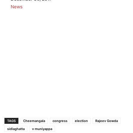
In relation to
News
TAGS
Cheemangala
congress
election
Rajeev Gowda
sidlaghatta
v muniyappa