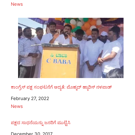
In relation to
News
ಕಾಂಗ್ರೆಸ್ ಪಕ್ಷ ಸಂಘಟನೆಗೆ ಆದ್ಯತೆ: ಮೊಹ್ಮದ್ ಹ್ಯಾರಿಸ್ ನಳಪಾಡ್
Date
February 27, 2022
In relation to
News
ಪಕ್ಷದ ಸಾಧನೆಯನ್ನು ಜನರಿಗೆ ಮುಟ್ಟಿಸಿ
Date
December 30, 2017