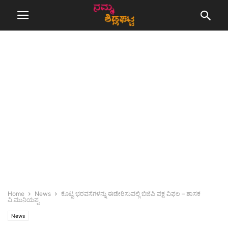
Home
News
ಕೊಟ್ಟ ಭರವಸೆಗಳನ್ನು ಈಡೇರಿಸುವಲ್ಲಿ ಬಿಜೆಪಿ ಪಕ್ಷ ವಿಫಲ – ಶಾಸಕ
ವಿ.ಮುನಿಯಪ್ಪ
News