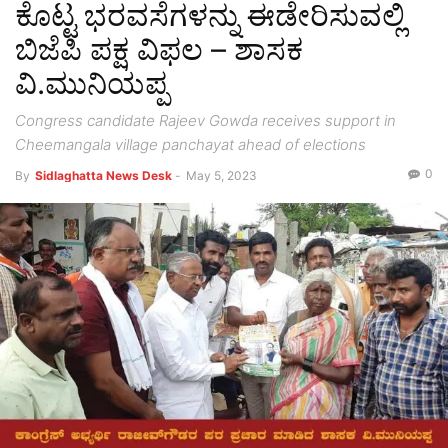
ಕೊಟ್ಟ ಭರವಸೆಗಳನ್ನು ಈಡೇರಿಸುವಲ್ಲಿ
ಬಿಜೆಪಿ ಪಕ್ಷ ವಿಫಲ – ಶಾಸಕ
ವಿ.ಮುನಿಯಪ್ಪ
Congress candidate Rajeev Gowda receives support in
Cheemangala village panchayat ahead of elections
0
By
Sidlaghatta News Desk
-
May 5, 2023