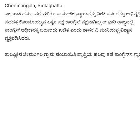
Cheemangala, Sidlaghatta :
ಎಲ್ಲ ಜಾತಿ ಧರ್ಮ ವರ್ಗಗಳಿಗೂ ಸಾಮಾಜಿಕ ನ್ಯಾಯವನ್ನು ನೀಡಿ ಸರ್ವರನ್ನೂ ಅಭಿವೃದ
ಪಥದತ್ತ ಕೊಂಡೊಯ್ಯುವ ಏಕೈಕ ಪಕ್ಷ ಕಾಂಗ್ರೆಸ್ ಪಕ್ಷವಾಗಿದ್ದು ಈ ಭಾರಿ ರಾಜ್ಯದಲ್ಲಿ
ಕಾಂಗ್ರೆಸ್ ಅಧಿಕಾರಕ್ಕೆ ಬರುವುದು ಖಚಿತ ಎಂದು ಶಾಸಕ ವಿ.ಮುನಿಯಪ್ಪ ವಿಶ್ವಾಸ
ವ್ಯಕ್ತಪಡಿಸಿದರು.
ತಾಲ್ಲೂಕಿನ ಚೀಮಂಗಲ ಗ್ರಾಮ ಪಂಚಾಯಿತಿ ವ್ಯಾಪ್ತಿಯ ಹಲವು ಕಡೆ ಕಾಂಗ್ರೆಸ್‌ನ ಗ್