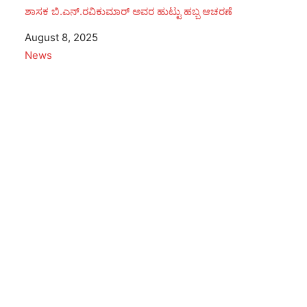
ಶಾಸಕ ಬಿ.ಎನ್.ರವಿಕುಮಾರ್ ಅವರ ಹುಟ್ಟು ಹಬ್ಬ ಆಚರಣೆ
Date
August 8, 2025
In relation to
News