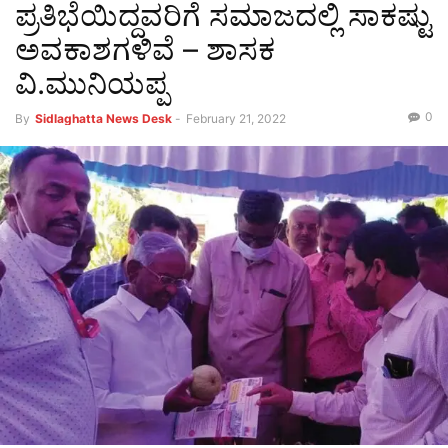
ಪ್ರತಿಭೆಯಿದ್ದವರಿಗೆ ಸಮಾಜದಲ್ಲಿ ಸಾಕಷ್ಟು
ಅವಕಾಶಗಳಿವೆ – ಶಾಸಕ
ವಿ.ಮುನಿಯಪ್ಪ
0
By
Sidlaghatta News Desk
-
February 21, 2022