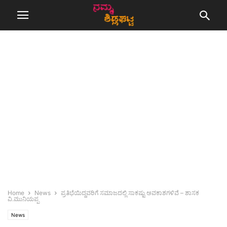
Home
News
ಪ್ರತಿಭೆಯಿದ್ದವರಿಗೆ ಸಮಾಜದಲ್ಲಿ ಸಾಕಷ್ಟು ಅವಕಾಶಗಳಿವೆ – ಶಾಸಕ
ವಿ.ಮುನಿಯಪ್ಪ
News