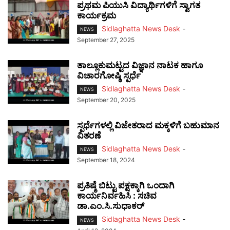
ಪ್ರಥಮ ಪಿಯುಸಿ ವಿದ್ಯಾರ್ಥಿಗಳಿಗೆ ಸ್ವಾಗತ
ಕಾರ್ಯಕ್ರಮ
Sidlaghatta News Desk
-
NEWS
September 27, 2025
ತಾಲ್ಲೂಕುಮಟ್ಟದ ವಿಜ್ಞಾನ ನಾಟಕ ಹಾಗೂ
ವಿಚಾರಗೋಷ್ಠಿ ಸ್ಪರ್ಧೆ
Sidlaghatta News Desk
-
NEWS
September 20, 2025
ಸ್ಪರ್ಧೆಗಳಲ್ಲಿ ವಿಜೇತರಾದ ಮಕ್ಕಳಿಗೆ ಬಹುಮಾನ
ವಿತರಣೆ
Sidlaghatta News Desk
-
NEWS
September 18, 2024
ಪ್ರತಿಷ್ಠೆ ಬಿಟ್ಟು ಪಕ್ಷಕ್ಕಾಗಿ ಒಂದಾಗಿ
ಕಾರ್ಯನಿರ್ವಹಿಸಿ : ಸಚಿವ
ಡಾ.ಎಂ.ಸಿ.ಸುಧಾಕರ್
Sidlaghatta News Desk
-
NEWS