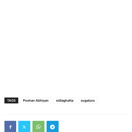
TAGS
Poshan Abhiyan
sidlaghatta
sugaturu