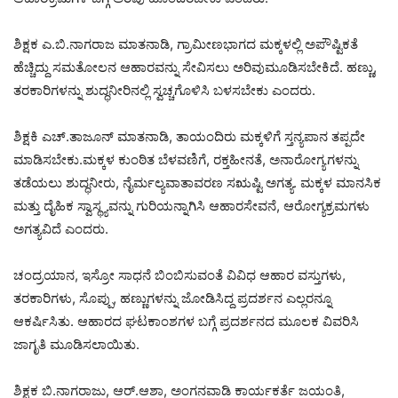
ಶಿಕ್ಷಕ ಎ.ಬಿ.ನಾಗರಾಜ ಮಾತನಾಡಿ, ಗ್ರಾಮೀಣಭಾಗದ ಮಕ್ಕಳಲ್ಲಿ ಅಪೌಷ್ಟಿಕತೆ
ಹೆಚ್ಚಿದ್ದು ಸಮತೋಲನ ಆಹಾರವನ್ನು ಸೇವಿಸಲು ಅರಿವುಮೂಡಿಸಬೇಕಿದೆ. ಹಣ್ಣು,
ತರಕಾರಿಗಳನ್ನು ಶುದ್ಧನೀರಿನಲ್ಲಿ ಸ್ವಚ್ಚಗೊಳಿಸಿ ಬಳಸಬೇಕು ಎಂದರು.
ಶಿಕ್ಷಕಿ ಎಚ್.ತಾಜೂನ್ ಮಾತನಾಡಿ, ತಾಯಂದಿರು ಮಕ್ಕಳಿಗೆ ಸ್ತನ್ಯಪಾನ ತಪ್ಪದೇ
ಮಾಡಿಸಬೇಕು.ಮಕ್ಕಳ ಕುಂಠಿತ ಬೆಳವಣಿಗೆ, ರಕ್ತಹೀನತೆ, ಅನಾರೋಗ್ಯಗಳನ್ನು
ತಡೆಯಲು ಶುದ್ಧನೀರು, ನೈರ್ಮಲ್ಯವಾತಾವರಣ ಸಋಷ್ಟಿ ಅಗತ್ಯ. ಮಕ್ಕಳ ಮಾನಸಿಕ
ಮತ್ತು ದೈಹಿಕ ಸ್ವಾಸ್ಥ್ಯವನ್ನು ಗುರಿಯನ್ನಾಗಿಸಿ ಆಹಾರಸೇವನೆ, ಆರೋಗ್ಯಕ್ರಮಗಳು
ಅಗತ್ಯವಿದೆ ಎಂದರು.
ಚಂದ್ರಯಾನ, ಇಸ್ರೋ ಸಾಧನೆ ಬಿಂಬಿಸುವಂತೆ ವಿವಿಧ ಆಹಾರ ವಸ್ತುಗಳು,
ತರಕಾರಿಗಳು, ಸೊಪ್ಪು, ಹಣ್ಣುಗಳನ್ನು ಜೋಡಿಸಿದ್ದ ಪ್ರದರ್ಶನ ಎಲ್ಲರನ್ನೂ
ಆಕರ್ಷಿಸಿತು. ಆಹಾರದ ಘಟಕಾಂಶಗಳ ಬಗ್ಗೆ ಪ್ರದರ್ಶನದ ಮೂಲಕ ವಿವರಿಸಿ
ಜಾಗೃತಿ ಮೂಡಿಸಲಾಯಿತು.
ಶಿಕ್ಷಕ ಬಿ.ನಾಗರಾಜು, ಆರ್.ಆಶಾ, ಅಂಗನವಾಡಿ ಕಾರ್ಯಕರ್ತೆ ಜಯಂತಿ,