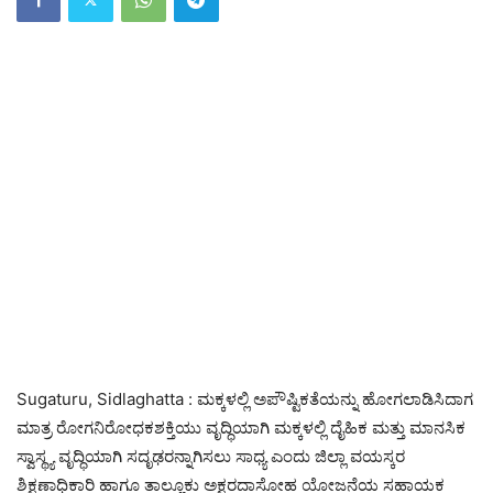
Sugaturu, Sidlaghatta : ಮಕ್ಕಳಲ್ಲಿ ಅಪೌಷ್ಟಿಕತೆಯನ್ನು ಹೋಗಲಾಡಿಸಿದಾಗ
ಮಾತ್ರ ರೋಗನಿರೋಧಕಶಕ್ತಿಯು ವೃದ್ಧಿಯಾಗಿ ಮಕ್ಕಳಲ್ಲಿ ದೈಹಿಕ ಮತ್ತು ಮಾನಸಿಕ
ಸ್ವಾಸ್ಥ್ಯ ವೃದ್ಧಿಯಾಗಿ ಸದೃಢರನ್ನಾಗಿಸಲು ಸಾಧ್ಯ ಎಂದು ಜಿಲ್ಲಾ ವಯಸ್ಕರ
ಶಿಕ್ಷಣಾಧಿಕಾರಿ ಹಾಗೂ ತಾಲ್ಲೂಕು ಅಕ್ಷರದಾಸೋಹ ಯೋಜನೆಯ ಸಹಾಯಕ