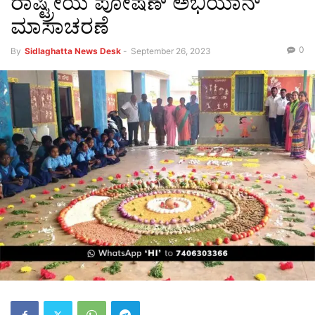
ರಾಷ್ಟ್ರೀಯ ಪೋಷಣ್ ಅಭಿಯಾನ್
ಮಾಸಾಚರಣೆ
0
By
Sidlaghatta News Desk
-
September 26, 2023