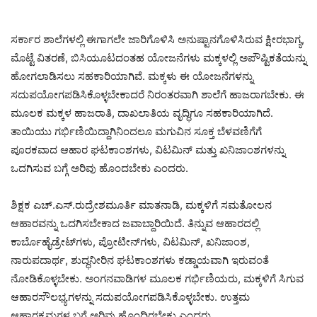
ಸರ್ಕಾರ ಶಾಲೆಗಳಲ್ಲಿ ಈಗಾಗಲೇ ಜಾರಿಗೊಳಿಸಿ ಅನುಷ್ಟಾನಗೊಳಿಸಿರುವ ಕ್ಷೀರಭಾಗ್ಯ,
ಮೊಟ್ಟೆ ವಿತರಣೆ, ಬಿಸಿಯೂಟದಂತಹ ಯೋಜನೆಗಳು ಮಕ್ಕಳಲ್ಲಿ ಅಪೌಷ್ಟಿಕತೆಯನ್ನು
ಹೋಗಲಾಡಿಸಲು ಸಹಕಾರಿಯಾಗಿವೆ. ಮಕ್ಕಳು ಈ ಯೋಜನೆಗಳನ್ನು
ಸದುಪಯೋಗಪಡಿಸಿಕೊಳ್ಳಬೇಕಾದರೆ ನಿರಂತರವಾಗಿ ಶಾಲೆಗೆ ಹಾಜರಾಗಬೇಕು. ಈ
ಮೂಲಕ ಮಕ್ಕಳ ಹಾಜರಾತಿ, ದಾಖಲಾತಿಯ ವೃದ್ಧಿಗೂ ಸಹಕಾರಿಯಾಗಿದೆ.
ತಾಯಿಯು ಗರ್ಭಿಣಿಯಿದ್ದಾಗಿನಿಂದಲೂ ಮಗುವಿನ ಸೂಕ್ತ ಬೆಳವಣಿಗೆಗೆ
ಪೂರಕವಾದ ಆಹಾರ ಘಟಕಾಂಶಗಳು, ವಿಟಮಿನ್ ಮತ್ತು ಖನಿಜಾಂಶಗಳನ್ನು
ಒದಗಿಸುವ ಬಗ್ಗೆ ಅರಿವು ಹೊಂದಬೇಕು ಎಂದರು.
ಶಿಕ್ಷಕ ಎಚ್.ಎಸ್.ರುದ್ರೇಶಮೂರ್ತಿ ಮಾತನಾಡಿ, ಮಕ್ಕಳಿಗೆ ಸಮತೋಲನ
ಆಹಾರವನ್ನು ಒದಗಿಸಬೇಕಾದ ಜವಾಬ್ದಾರಿಯಿದೆ. ತಿನ್ನುವ ಆಹಾರದಲ್ಲಿ
ಕಾರ್ಬೊಹೈಡ್ರೇಟ್‌ಗಳು, ಪ್ರೋಟೀನ್‌ಗಳು, ವಿಟಮಿನ್, ಖನಿಜಾಂಶ,
ನಾರುಪದಾರ್ಥ, ಶುದ್ಧನೀರಿನ ಘಟಕಾಂಶಗಳು ಕಡ್ಡಾಯವಾಗಿ ಇರುವಂತೆ
ನೋಡಿಕೊಳ್ಳಬೇಕು. ಅಂಗನವಾಡಿಗಳ ಮೂಲಕ ಗರ್ಭಿಣಿಯರು, ಮಕ್ಕಳಿಗೆ ಸಿಗುವ
ಆಹಾರಸೌಲಭ್ಯಗಳನ್ನು ಸದುಪಯೋಗಪಡಿಸಿಕೊಳ್ಳಬೇಕು. ಉತ್ತಮ
ಆಹಾರಕ್ರಮಗಳ ಬಗ್ಗೆ ಅರಿವು ಹೊಂದಿರಬೇಕು ಎಂದರು.