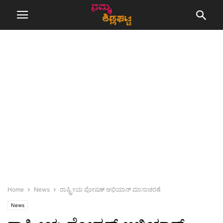
Home
News
ರಾಷ್ಟ್ರೀಯ ಪೋಷಣ್ ಅಭಿಯಾನ್ ಮಾಸಾಚರಣೆ
News