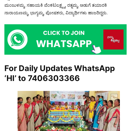
ಮಂಜುಳಮ್ಮ, ಸಹಾಯಕಿ ವೆಂಕಟಲಕ್ಷ್ಮ್ಮ, ರತ್ನಮ್ಮ, ಅಡುಗೆ ತಯಾರಕಿ
ನಾರಾಯಣಮ್ಮ, ಭಾಗ್ಯಮ್ಮ, ಪೋಷಕರು, ವಿದ್ಯಾರ್ಥಿಗಳು ಹಾಜರಿದ್ದರು.
For Daily Updates WhatsApp
‘HI’ to
7406303366