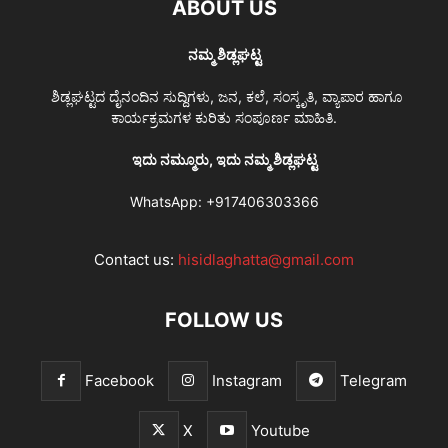
ABOUT US
ನಮ್ಮ ಶಿಡ್ಲಘಟ್ಟ
ಶಿಡ್ಲಘಟ್ಟದ ದೈನಂದಿನ ಸುದ್ದಿಗಳು, ಜನ, ಕಲೆ, ಸಂಸ್ಕೃತಿ, ವ್ಯಾಪಾರ ಹಾಗೂ
ಕಾರ್ಯಕ್ರಮಗಳ ಕುರಿತು ಸಂಪೂರ್ಣ ಮಾಹಿತಿ.
ಇದು ನಮ್ಮೂರು, ಇದು ನಮ್ಮ ಶಿಡ್ಲಘಟ್ಟ
WhatsApp:
+917406303366
Contact us:
hisidlaghatta@gmail.com
FOLLOW US
Facebook
Instagram
Telegram
X
Youtube