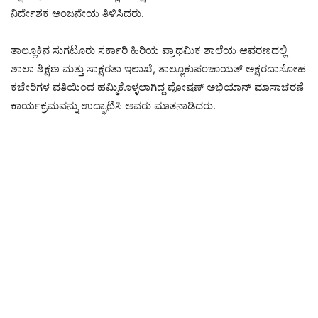
ನಿರ್ದೇಶಕ ಆಂಜನೇಯ ತಿಳಿಸಿದರು.
ತಾಲ್ಲೂಕಿನ ಸುಗಟೂರು ಸರ್ಕಾರಿ ಹಿರಿಯ ಪ್ರಾಥಮಿಕ ಶಾಲೆಯ ಆವರಣದಲ್ಲಿ
ಶಾಲಾ ಶಿಕ್ಷಣ ಮತ್ತು ಸಾಕ್ಷರತಾ ಇಲಾಖೆ, ತಾಲ್ಲೂಕುಪಂಚಾಯತ್ ಅಕ್ಷರದಾಸೋಹ
ಕಚೇರಿಗಳ ವತಿಯಿಂದ ಹಮ್ಮಿಕೊಳ್ಳಲಾಗಿದ್ದ ಪೋಷಣ್ ಅಭಿಯಾನ್ ಮಾಸಾಚರಣೆ
ಕಾರ್ಯಕ್ರಮವನ್ನು ಉದ್ಘಾಟಿಸಿ ಅವರು ಮಾತನಾಡಿದರು.