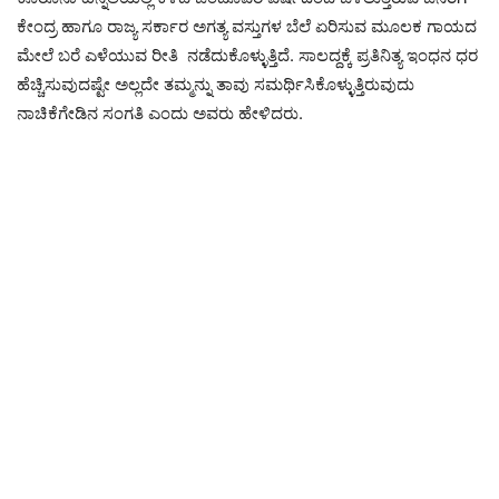
ಕೇಂದ್ರ ಹಾಗೂ ರಾಜ್ಯ ಸರ್ಕಾರ ಅಗತ್ಯ ವಸ್ತುಗಳ ಬೆಲೆ ಏರಿಸುವ ಮೂಲಕ ಗಾಯದ
ಮೇಲೆ ಬರೆ ಎಳೆಯುವ ರೀತಿ ನಡೆದುಕೊಳ್ಳುತ್ತಿದೆ. ಸಾಲದ್ದಕ್ಕೆ ಪ್ರತಿನಿತ್ಯ ಇಂಧನ ಧರ
ಹೆಚ್ಚಿಸುವುದಷ್ಟೇ ಅಲ್ಲದೇ ತಮ್ಮನ್ನು ತಾವು ಸಮರ್ಥಿಸಿಕೊಳ್ಳುತ್ತಿರುವುದು
ನಾಚಿಕೆಗೇಡಿನ ಸಂಗತಿ ಎಂದು ಅವರು ಹೇಳಿದರು.