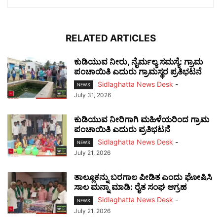
RELATED ARTICLES
ಕುಡಿಯುವ ನೀರು, ನೈರ್ಮಲ್ಯ ಸಮಸ್ಯೆ: ಗ್ರಾಮ
ಪಂಚಾಯಿತಿ ಎದುರು ಗ್ರಾಮಸ್ಥರ ಪ್ರತಿಭಟನೆ
Sidlaghatta News Desk
-
NEWS
July 31, 2026
ಕುಡಿಯುವ ನೀರಿಗಾಗಿ ಮಹಿಳೆಯರಿಂದ ಗ್ರಾಮ
ಪಂಚಾಯಿತಿ ಎದುರು ಪ್ರತಿಭಟನೆ
Sidlaghatta News Desk
-
NEWS
July 21, 2026
ತಾಲ್ಲೂಕನ್ನು ಬರಗಾಲ ಪೀಡಿತ ಎಂದು ಘೋಷಿಸಿ
ಸಾಲ ಮನ್ನಾ ಮಾಡಿ: ರೈತ ಸಂಘ ಆಗ್ರಹ
Sidlaghatta News Desk
-
NEWS
July 21, 2026