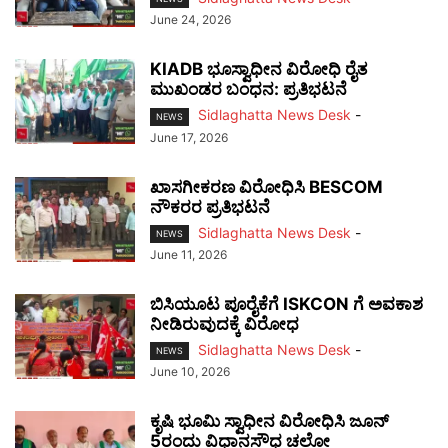
June 24, 2026
KIADB ಭೂಸ್ವಾಧೀನ ವಿರೋಧಿ ರೈತ
ಮುಖಂಡರ ಬಂಧನ: ಪ್ರತಿಭಟನೆ
Sidlaghatta News Desk
-
NEWS
June 17, 2026
ಖಾಸಗೀಕರಣ ವಿರೋಧಿಸಿ BESCOM
ನೌಕರರ ಪ್ರತಿಭಟನೆ
Sidlaghatta News Desk
-
NEWS
June 11, 2026
ಬಿಸಿಯೂಟ ಪೂರೈಕೆಗೆ ISKCON ಗೆ ಅವಕಾಶ
ನೀಡಿರುವುದಕ್ಕೆ ವಿರೋಧ
Sidlaghatta News Desk
-
NEWS
June 10, 2026
ಕೃಷಿ ಭೂಮಿ ಸ್ವಾಧೀನ ವಿರೋಧಿಸಿ ಜೂನ್
5ರಂದು ವಿಧಾನಸೌಧ ಚಲೋ