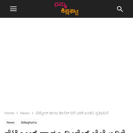
Home
News
ಪೆಟ್ರೋಲ್ ಹಾಗೂ ಡೀಸೆಲ್ ಬೆಲೆ ಏರಿಕೆ ಖಂಡಿಸಿ ಪ್ರತಿಭಟನೆ
News
Sidlaghatta