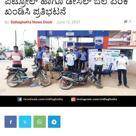
ಪೆಟ್ರೋಲ್ ಹಾಗೂ ಡೀಸೆಲ್ ಬೆಲೆ ಏರಿಕೆ
ಖಂಡಿಸಿ ಪ್ರತಿಭಟನೆ
0
By
Sidlaghatta News Desk
-
June 12, 2021