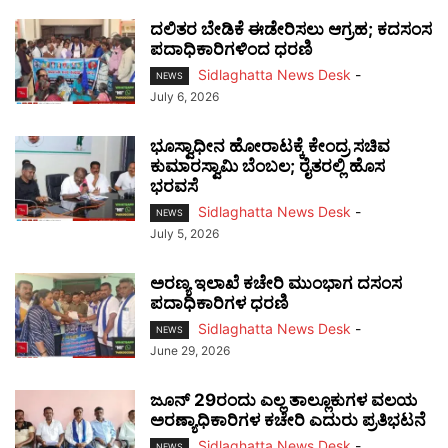
ದಲಿತರ ಬೇಡಿಕೆ ಈಡೇರಿಸಲು ಆಗ್ರಹ; ಕದಸಂಸ
ಪದಾಧಿಕಾರಿಗಳಿಂದ ಧರಣಿ
Sidlaghatta News Desk
-
NEWS
July 6, 2026
ಭೂಸ್ವಾಧೀನ ಹೋರಾಟಕ್ಕೆ ಕೇಂದ್ರ ಸಚಿವ
ಕುಮಾರಸ್ವಾಮಿ ಬೆಂಬಲ; ರೈತರಲ್ಲಿ ಹೊಸ
ಭರವಸೆ
Sidlaghatta News Desk
-
NEWS
July 5, 2026
ಅರಣ್ಯ ಇಲಾಖೆ ಕಚೇರಿ ಮುಂಭಾಗ ದಸಂಸ
ಪದಾಧಿಕಾರಿಗಳ ಧರಣಿ
Sidlaghatta News Desk
-
NEWS
June 29, 2026
ಜೂನ್ 29ರಂದು ಎಲ್ಲ ತಾಲ್ಲೂಕುಗಳ ವಲಯ
ಅರಣ್ಯಾಧಿಕಾರಿಗಳ ಕಚೇರಿ ಎದುರು ಪ್ರತಿಭಟನೆ
Sidlaghatta News Desk
-
NEWS