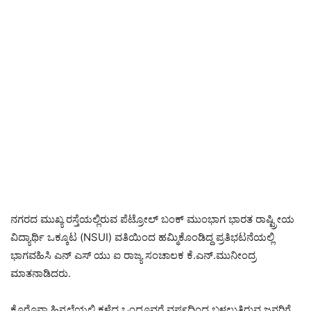
ನಗರದ ಮುಖ್ಯ ರಸ್ತೆಯಲ್ಲಿರುವ ಪೆಟ್ರೋಲ್ ಬಂಕ್ ಮುಂಭಾಗ ಭಾರತ ರಾಷ್ಟ್ರೀಯ
ವಿದ್ಯಾರ್ಥಿ ಒಕ್ಕೂಟ (NSUI) ವತಿಯಿಂದ ಹಮ್ಮಿಕೊಂಡಿದ್ದ ಪ್ರತಿಭಟನೆಯಲ್ಲಿ
ಭಾಗವಹಿಸಿ ಎನ್ ಎಸ್ ಯು ಐ ರಾಜ್ಯ ಸಂಚಾಲಕ ಕೆ.ಎನ್.ಮುನೀಂದ್ರ
ಮಾತನಾಡಿದರು.
ಕೊರೊನಾ ಹಿನ್ನಲೆಯಲ್ಲಿ ಕಳೆದ ಒಂದೂವರೆ ವರ್ಷದಿಂದ ಬಳಲುತ್ತಿರುವ ಜನರಿಗೆ