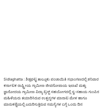
Sidlaghatta : ಶಿಡ್ಲಘಟ್ಟ ತಾಲ್ಲೂಕು ಪಂಚಾಯಿತಿ ಸಭಾಂಗಣದಲ್ಲಿ ಶನಿವಾರ
ಕರ್ನಾಟಕ ರಾಷ್ಟ್ರೀಯ ಗ್ರಾಮೀಣ ಜೀವನೋಪಾಯ ಇಲಾಖೆ ಮತ್ತು
ಜ್ಞಾನೋದಯ ಗ್ರಾಮೀಣ ವಿದ್ಯಾ ಟ್ರಸ್ಟ್ ಸಹಯೋಗದಲ್ಲಿ ಸ್ವ-ಸಹಾಯ ಗುಂಪಿನ
ಮಹಿಳೆಯರು ತಯಾರಿಸಿರುವ ಉತ್ಪನ್ನಗಳ ಮಾರಾಟ ಮೇಳ ಹಾಗೂ
ಮಾರುಕಟ್ಟೆಯಲ್ಲಿ ಎದುರಿಸುತ್ತಿರುವ ಸಮಸ್ಯೆಗಳ ಬಗ್ಗೆ ಒಂದು ದಿನ