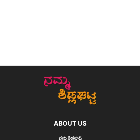
ABOUT US
ನಮ್ಮ ಶಿಡ್ಲಘಟ್ಟ