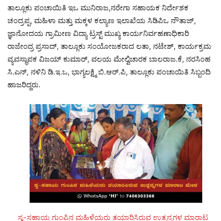
ತಾಲ್ಲೂಕು ಪಂಚಾಯಿತಿ ಇಒ ಮುನಿರಾಜ,ನರೇಗಾ ಸಹಾಯಕ ನಿರ್ದೇಶಕ
ಚಂದ್ರಪ್ಪ, ಮಹಿಳಾ ಮತ್ತು ಮಕ್ಕಳ ಕಲ್ಯಾಣ ಇಲಾಖೆಯ ಸಿಡಿಪಿಒ ನೌತಾಜ್,
ಜ್ಞಾನೋದಯ ಗ್ರಾಮೀಣ ವಿದ್ಯಾ ಟ್ರಸ್ಟ್ ಮುಖ್ಯ ಕಾರ್ಯನಿರ್ವಹಣಾಧಿಕಾರಿ
ರಾಜೇಂದ್ರ ಪ್ರಸಾದ್, ತಾಲ್ಲೂಕು ಸಂಯೋಜಕರಾದ ಲತಾ, ನಟೇಶ್, ಕಾರ್ಯಕ್ರಮ
ವ್ಯವಸ್ಥಾಪಕ ವಿಜಯ್ ಕುಮಾರ್, ವಲಯ ಮೇಲ್ವಿಚಾರಕ ಬಾಲರಾಜ.ಕೆ, ನರಸಿಂಹ
ಸಿ.ಎನ್, ನಳಿನಿ ಡಿ.ಇ.ಒ, ಭಾಗ್ಯಲಕ್ಷ್ಮಿ ಬಿ.ಆರ್.ಪಿ, ತಾಲ್ಲೂಕು ಪಂಚಾಯಿತಿ ಸಿಬ್ಬಂದಿ
ಹಾಜರಿದ್ದರು.
ಸ್ವ-ಸಹಾಯ ಗುಂಪಿನ ಮಹಿಳೆಯರು ತಯಾರಿಸಿರುವ ಉತ್ಪನ್ನಗಳ ಮಾರಾಟ