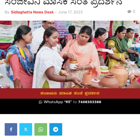
ಸಂಜೀವಿನಿ ಮಾಸಿಕ ಸಂತೆ ಪ್ರದರ್ಶನ
0
By
Sidlaghatta News Desk
-
June 17, 2023