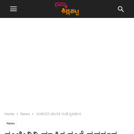
Home
News
ಸಂಜೀವಿನಿ ಮಾಸಿಕ ಸಂತೆ ಪ್ರದರ್ಶನ
News