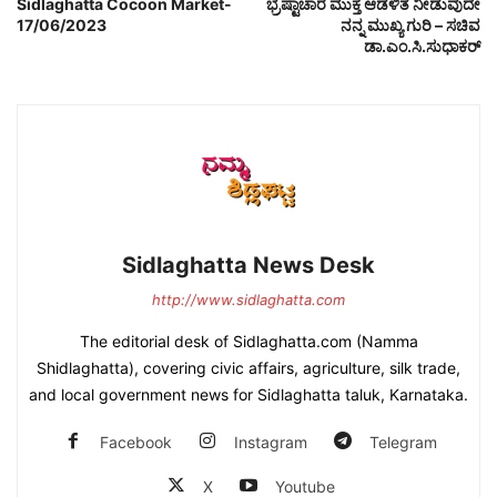
Sidlaghatta Cocoon Market-
ಭ್ರಷ್ಟಾಚಾರ ಮುಕ್ತ ಆಡಳಿತ ನೀಡುವುದೇ
17/06/2023
ನನ್ನ ಮುಖ್ಯ ಗುರಿ – ಸಚಿವ
ಡಾ.ಎಂ.ಸಿ.ಸುಧಾಕರ್
Sidlaghatta News Desk
http://www.sidlaghatta.com
The editorial desk of Sidlaghatta.com (Namma
Shidlaghatta), covering civic affairs, agriculture, silk trade,
and local government news for Sidlaghatta taluk, Karnataka.
Facebook
Instagram
Telegram
X
Youtube