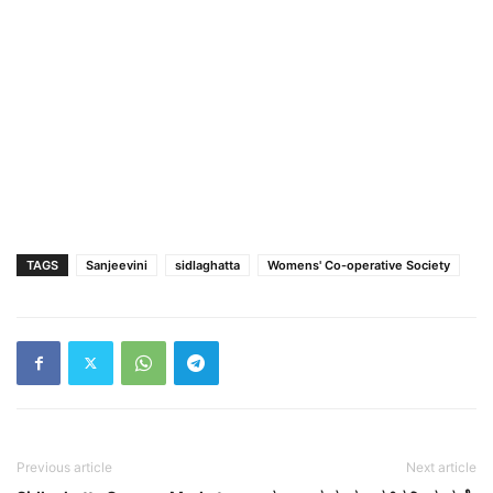
TAGS
Sanjeevini
sidlaghatta
Womens' Co-operative Society
Previous article
Next article