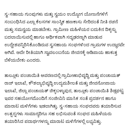
ಸ್ವ-ಸಹಾಯ ಗುಂಪುಗಳು ಮತ್ತು ಸ್ವಯಂ ಉದ್ಯೋಗ ಯೋಜನೆಗಳಿಗೆ
ಸಂಬಂಧಿಸಿದ ಎಲ್ಲಾ ಕೆಲಸಗಳ ಸಾಂಸ್ಥಿಕ ಹಣಕಾಸು ಸೇರಿದಂತೆ ನೀತಿ ರಚನೆ
ಮತ್ತು ಸಮನ್ವಯ ಮಾಡಬೇಕು. ಗ್ರಾಮೀಣ ಮಹಿಳೆಯರ ಬದುಕಿನ ದಿಕ್ಕನ್ನು
ಬದಲಾಯಿಸುವಲ್ಲಿ ಹಾಗೂ ಆರ್ಥಿಕವಾಗಿ ಸದೃಢರನ್ನಾಗಿ ಮಾಡುವ
ಉದ್ದೇಶವನ್ನಿರಿಸಿಕೊಂಡಿರುವ ಸ್ವಸಹಾಯ ಸಂಘಗಳಿಂದ ಗ್ರಾಮಗಳ ಉದ್ಧಾರವೇ
ಆಗಿವೆ. ಅದೇ ರೀತಿಯಾಗಿ ಸ್ವಾವಲಂಬನೆಯ ಜೀವನಕ್ಕೆ ಅಡಿಪಾಯ ಹಾಕುತ್ತ
ಬೆಳೆಯಬೇಕು ಎಂದರು.
ತಾಲ್ಲೂಕು ಪಂಚಾಯಿತಿ ಆವರಣದಲ್ಲಿ ಗ್ರಾಮೀಣಾಭಿವೃದ್ಧಿ ಮತ್ತು ಪಂಚಾಯತ್
ರಾಜ್ ಇಲಾಖೆ, ಕೌಶಲ್ಯಾಭಿವೃದ್ಧಿ ಉದ್ಯಮಶೀಲತೆ ಮತ್ತು ಜೀವನೋಪಾಯ
ಇಲಾಖೆ, ಜಿಲ್ಲಾ ಪಂಚಾಯತ್ ಚಿಕ್ಕಬಳ್ಳಾಪುರ, ತಾಲ್ಲೂಕು ಪಂಚಾಯಿತಿ ಶಿಡ್ಲಘಟ್ಟ
ಇವರ ಸಹಯೋಗದೊಂದಿಗೆ ಸಂಜೀವಿನಿ ಮಾಸಿಕ ಸಂತೆ ಪ್ರದರ್ಶನ ಹಾಗೂ
ಮಾರಾಟ ಮಳಿಗೆಗಳು ಇಡಲಾಗಿತ್ತು. ಸ್ವ-ಸಹಾಯ ಸಂಘದವರು ತಯಾರಿಸುವ
ಉತ್ಪನ್ನಗಳು ಸಾಮಾನ್ಯರಿಗೂ ಸಹ ಲಭಿಸುವಂತೆ ಸಂಘದ ಮಹಿಳೆಯರು
ತಯಾರಿಸಿದ ಪದಾರ್ಥಗಳನ್ನು ಮಾರಾಟ ಮಳಿಗೆಗಳಲ್ಲಿ ಲಭ್ಯವಿತ್ತು.