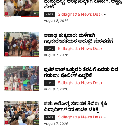
ಹುಟ್ಟುಹಬ್ಬ: ಅಂಧಮಕ್ಕಳಿಗೆ ಕೊಡುಗೆ, ಆಸ್ಪತ್ರೆ
ಭೇಟಿ
Sidlaghatta News Desk
-
NEWS
August 8, 2026
ಆಷಾಢ ಶುಕ್ರವಾರ: ಮಳೆಗಾಗಿ
ಗ್ರಾಮದೇವತೆಯರ ಅದ್ದೂರಿ ಮೆರವಣಿಗೆ
Sidlaghatta News Desk
-
NEWS
August 7, 2026
ಫುಟ್‌ ಪಾತ್ ಒತ್ತುವರಿ ತೆರವಿಗೆ ಎರಡು ದಿನ
ಗಡುವು: ಪೊಲೀಸ್ ಎಚ್ಚರಿಕೆ
Sidlaghatta News Desk
-
NEWS
August 7, 2026
ಪಶು ಆರೋಗ್ಯ ತಪಾಸಣೆ ಶಿಬಿರ: ಕೃಷಿ
ವಿದ್ಯಾರ್ಥಿಗಳಿಂದ ಉಚಿತ ಚಿಕಿತ್ಸೆ
Sidlaghatta News Desk
-
NEWS
August 7, 2026