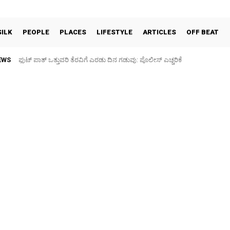
SILK
PEOPLE
PLACES
LIFESTYLE
ARTICLES
OFF BEAT
EWS
ಫುಟ್‌ ಪಾತ್ ಒತ್ತುವರಿ ತೆರವಿಗೆ ಎರಡು ದಿನ ಗಡುವು: ಪೊಲೀಸ್ ಎಚ್ಚರಿಕೆ
ಪಶು ಆರೋಗ್ಯ ತಪಾಸಣೆ ಶಿಬಿರ: ಕೃಷಿ ವಿದ್ಯಾರ್ಥಿಗಳಿಂದ ಉಚಿತ ಚಿಕಿತ್ಸೆ