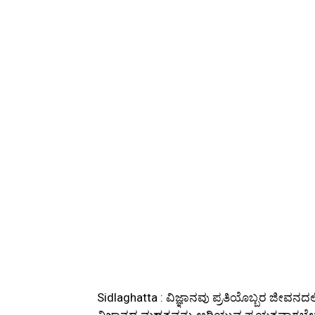
Sidlaghatta : ವಿಜ್ಞಾನವು ಪ್ರತಿಯೊಬ್ಬರ ಜೀವನದ
ವಿಜ್ಞಾನದ ಮಹತ್ವವನ್ನು ಅರಿಯುವ ಪ್ರಯತ್ನವಾಗಬೇಕ