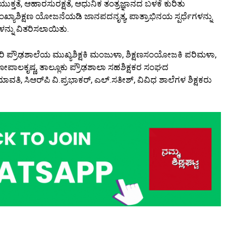
ುಕ್ತತೆ, ಆಹಾರಸುರಕ್ಷತೆ, ಆಧುನಿಕ ತಂತ್ರಜ್ಞಾನದ ಬಳಕೆ ಕುರಿತು
ನಸಂಖ್ಯಾಶಿಕ್ಷಣ ಯೋಜನೆಯಡಿ ಜಾನಪದನೃತ್ಯ, ಪಾತ್ರಾಭಿನಯ ಸ್ಪರ್ಧೆಗಳನ್ನು
ಳನ್ನು ವಿತರಿಸಲಾಯಿತು.
ರ್ಕಾರಿ ಪ್ರೌಢಶಾಲೆಯ ಮುಖ್ಯಶಿಕ್ಷಕಿ ಮಂಜುಳಾ, ಶಿಕ್ಷಣಸಂಯೋಜಕಿ ಪರಿಮಳಾ,
ೋಪಾಲಕೃಷ್ಣ, ತಾಲ್ಲೂಕು ಪ್ರೌಢಶಾಲಾ ಸಹಶಿಕ್ಷಕರ ಸಂಘದ
, ಸಿಆರ್‌ಪಿ ವಿ.ಪ್ರಭಾಕರ್, ಎಲ್.ಸತೀಶ್, ವಿವಿಧ ಶಾಲೆಗಳ ಶಿಕ್ಷಕರು