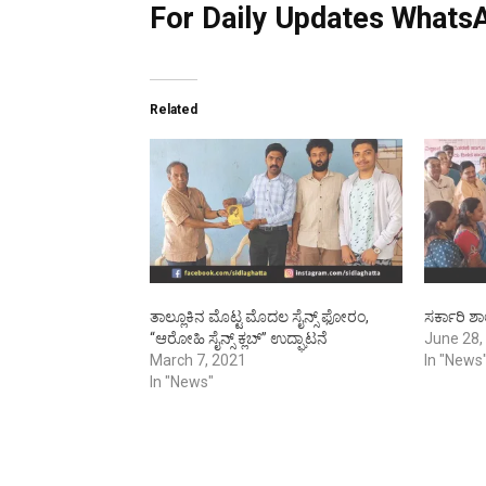
For Daily Updates WhatsA
Related
ತಾಲ್ಲೂಕಿನ ಮೊಟ್ಟ ಮೊದಲ ಸೈನ್ಸ್ ಫೋರಂ,
ಸರ್ಕಾರಿ ಶಾ
“ಆರೋಹಿ ಸೈನ್ಸ್ ಕ್ಲಬ್” ಉದ್ಘಾಟನೆ
June 28,
March 7, 2021
In "News
In "News"