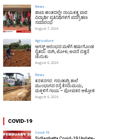
News
ಶಾಲಾ ಹಂತದಲ್ಲೇ ನಾಯಕತ್ವ ಪಾಠ:
ವಿದ್ಯಾರ್ಥಿ ಪ್ರತಿನಿಧಿಗಳಿಗೆ ಪದಗ್ರಹಣ
ಸಮಾರಂಭ
August 7, 2026
Agriculture
ಆಗಸ್ಟ್ ಆರಂಭದ ಮಳೆಗೆ ಹರ್ಷಗೊಂಡ
ರೈತರು: ರಾಗಿ, ಜೋಳ, ಅವರೆ ಬಿತ್ತನೆ
ಚುರುಕು
August 6, 2026
News
ಕನಕನಗರ: ಗರುಡಾದ್ರಿ ಶಾಲೆ
ಮುಂಭಾಗದ ರಸ್ತೆ ಕೆಸರುಮಯ,
ಮಕ್ಕಳಿಗೆ ಗಾಯ – ಪೋಷಕರ ಆಕ್ರೋಶ
August 6, 2026
COVID-19
Covid-19
Sidlaghatta Covid-19 Update-