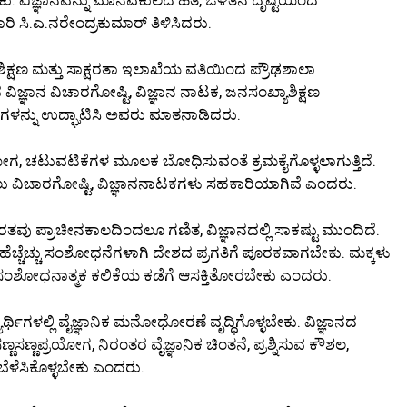
ರಿ ಸಿ.ಎ.ನರೇಂದ್ರಕುಮಾರ್ ತಿಳಿಸಿದರು.
ಾ ಶಿಕ್ಷಣ ಮತ್ತು ಸಾಕ್ಷರತಾ ಇಲಾಖೆಯ ವತಿಯಿಂದ ಪ್ರೌಢಶಾಲಾ
ಟದ ವಿಜ್ಞಾನ ವಿಚಾರಗೋಷ್ಟಿ, ವಿಜ್ಞಾನ ನಾಟಕ, ಜನಸಂಖ್ಯಾಶಿಕ್ಷಣ
ೆಗಳನ್ನು ಉದ್ಘಾಟಿಸಿ ಅವರು ಮಾತನಾಡಿದರು.
ಯೋಗ, ಚಟುವಟಿಕೆಗಳ ಮೂಲಕ ಬೋಧಿಸುವಂತೆ ಕ್ರಮಕೈಗೊಳ್ಳಲಾಗುತ್ತಿದೆ.
ಲು ವಿಚಾರಗೋಷ್ಟಿ, ವಿಜ್ಞಾನನಾಟಕಗಳು ಸಹಕಾರಿಯಾಗಿವೆ ಎಂದರು.
ು ಪ್ರಾಚೀನಕಾಲದಿಂದಲೂ ಗಣಿತ, ವಿಜ್ಞಾನದಲ್ಲಿ ಸಾಕಷ್ಟು ಮುಂದಿದೆ.
ಿ ಹೆಚ್ಚೆಚ್ಚು ಸಂಶೋಧನೆಗಳಾಗಿ ದೇಶದ ಪ್ರಗತಿಗೆ ಪೂರಕವಾಗಬೇಕು. ಮಕ್ಕಳು
ಡು ಸಂಶೋಧನಾತ್ಮಕ ಕಲಿಕೆಯ ಕಡೆಗೆ ಆಸಕ್ತಿತೋರಬೇಕು ಎಂದರು.
ಾರ್ಥಿಗಳಲ್ಲಿ ವೈಜ್ಞಾನಿಕ ಮನೋಧೋರಣೆ ವೃದ್ಧಿಗೊಳ್ಳಬೇಕು. ವಿಜ್ಞಾನದ
ಣಸಣ್ಣಪ್ರಯೋಗ, ನಿರಂತರ ವೈಜ್ಞಾನಿಕ ಚಿಂತನೆ, ಪ್ರಶ್ನಿಸುವ ಕೌಶಲ,
ಬೆಳೆಸಿಕೊಳ್ಳಬೇಕು ಎಂದರು.