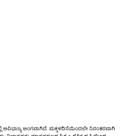
ಲ್ಲಿ ಅವಿಭಾಜ್ಯ ಅಂಗವಾಗಿದೆ. ಮಕ್ಕಳದಿಸೆಯಿಂದಲೇ ನಿರಂತರವಾಗಿ
ು. ವಿಜ್ಞಾನವನ್ನು ಮಾನವಕುಲದ ಹಿತ, ಒಳಿತಿನ ದೃಷ್ಟಿಯಿಂದ