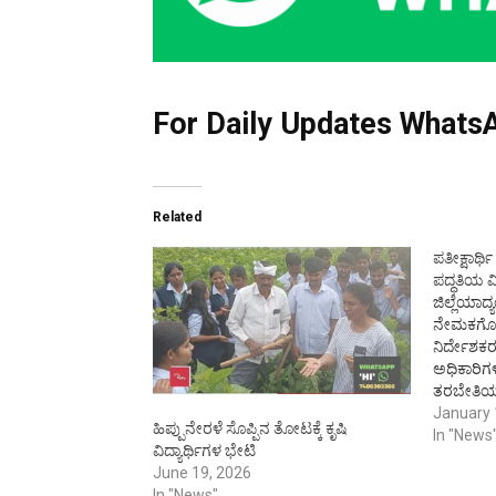
For Daily Updates WhatsA
Related
ಪತೀಕ್ಷಾರ್ಥ
ಪದ್ಧತಿಯ ವೀ
ಜಿಲ್ಲೆಯಾದ
ನೇಮಕಗೊಂ
ನಿರ್ದೇಶಕರ
ಅಧಿಕಾರಿಗ
ತರಬೇತಿಯಡಿ
ಪ್ರಗತಿಪರ
January 
ಹಿಪ್ಪುನೇರಳೆ ಸೊಪ್ಪಿನ ತೋಟಕ್ಕೆ ಕೃಷಿ
ತೋಟಕ್ಕೆ ಶ
In "News
ವಿದ್ಯಾರ್ಥಿಗಳ ಭೇಟಿ
ನಿರ್ದೇಶಕ
June 19, 2026
ಇಲಾಖೆಯ ಸ
In "News"