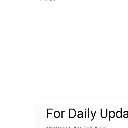
ಆಗಮಿಸಿದ್
ಅಧಿಕಾರಿಗಳ
ಗೋಪಾಲಗೌಡ
ಪಡೆದುಕೊಂ
For Daily Upd