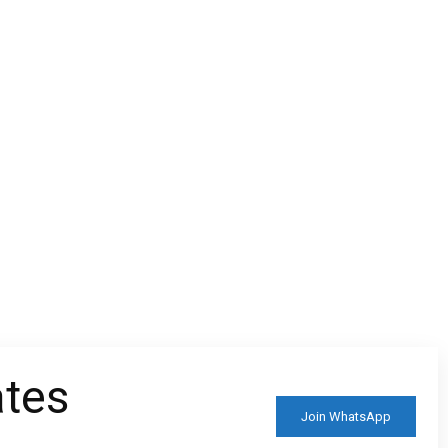
ದ ಸುಮಾರು ೧೪ ಮಂದಿ ನೂತನ
ಮಾಡಲು ಅವರು ಪಡುವ ಕಷ್ಟ ಸುಖಗಳನ್ನು
ು ಪ್ರಗತಿಪರ ರೈತ
ಖುದ್ದು ವೀಕ್ಷಿಸಿ ಅವರಿಗೆ ನಾವುಗಳು ಯಾವ…
ರೊಂದಿಗೆ ಚರ್ಚಿಸಿ ಮಾಹಿತಿ
ಡರು. ಸಮಗ್ರ ಕೃಷಿ…
ates
Join WhatsApp