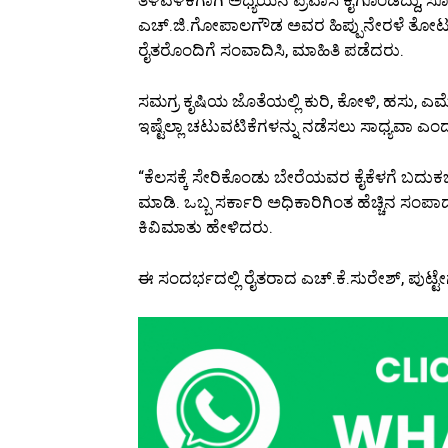
ಎಚ್.ಜಿ.ಗೋಪಾಲಗೌಡ ಅವರ ಹಿಪ್ಪುನೇರಳೆ ತೋಟ, ಹ
ರೈತರೊಂದಿಗೆ ಸಂವಾದಿಸಿ, ಮಾಹಿತಿ ಪಡೆದರು.
ಸಮಗ್ರ ಕೃಷಿಯ ಜೊತೆಯಲ್ಲಿ ಕುರಿ, ಕೋಳಿ, ಹಸು, ಎಮ್
ಇಷ್ಟೆಲ್ಲಾ ಚಟುವಟಿಕೆಗಳನ್ನು ನಡೆಸಲು ಸಾಧ್ಯವಾ ಎ
“ಕೆಲಸಕ್ಕೆ ಸೇರಿಕೊಂಡು ಬೇರೆಯವರ ಕೈಕೆಳಗೆ ಬದುಕಬೇಡಿ
ಮಾಡಿ. ಒಬ್ಬ ಸರ್ಕಾರಿ ಅಧಿಕಾರಿಗಿಂತ ಹೆಚ್ಚಿನ ಸ
ಕಿವಿಮಾತು ಹೇಳಿದರು.
ಈ ಸಂದರ್ಭದಲ್ಲಿ ರೈತರಾದ ಎಚ್.ಕೆ.ಸುರೇಶ್, ಪುಟ್