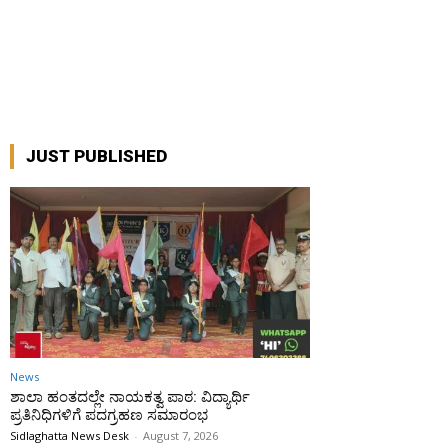
JUST PUBLISHED
News
ಶಾಲಾ ಹಂತದಲ್ಲೇ ನಾಯಕತ್ವ ಪಾಠ: ವಿದ್ಯಾರ್ಥಿ
ಪ್ರತಿನಿಧಿಗಳಿಗೆ ಪದಗ್ರಹಣ ಸಮಾರಂಭ
Sidlaghatta News Desk
-
August 7, 2026