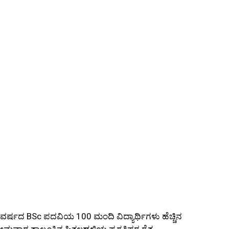
ರ್ಷದ BSc ಪದವಿಯ 100 ಮಂದಿ ವಿದ್ಯಾರ್ಥಿಗಳು ಹೆಚ್ಚಿನ
ೋಮವಾರ ತಾಲ್ಲೂಕಿನ ಹಿತ್ತಲಹಳ್ಳಿಯ ಪ್ರಗತಿಪರ ರೈತ