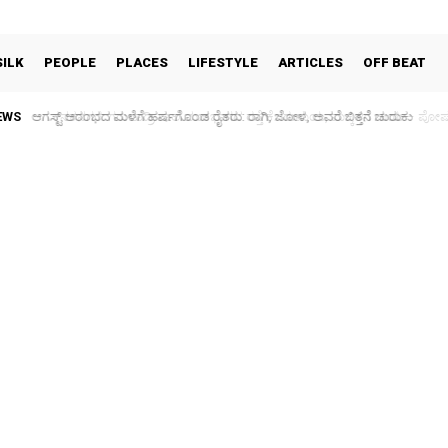
SILK
PEOPLE
PLACES
LIFESTYLE
ARTICLES
OFF BEAT
EWS
ಕನಕನಗರ: ಗರುಡಾದ್ರಿ ಶಾಲೆ ಮುಂಭಾಗದ ರಸ್ತೆ ಕೆಸರುಮಯ, ಮಕ್ಕಳಿಗೆ ಗಾಯ – ಪೋಷಕ