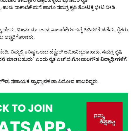
ುಳು ಸಾಕಾಣಿಕೆ ಮನೆ ಹಾಗೂ ಸಮಗ್ರ ಕೃಷಿ ತೋಟಕ್ಕೆ ಭೇಟಿ ನೀಡಿ
ಮೆ, ಜೇನು, ಮೀನು ಮುಂತಾದ ಸಾಕಾಣಿಕೆಗಳ ಬಗ್ಗೆ ತಿಳಿವಳಿಕೆ ಪಡೆದು, ರೈತರು
ಂದು ಅಚ್ಚರಿಗೊಂಡರು.
. ನಿಮ್ಮಲ್ಲಿ ಕನಿಷ್ಠ ಒಂದು ಹೆಕ್ಟೇರ್‍ ಜಮೀನಿದ್ದರೂ ಸಾಕು, ಸಮಗ್ರ ಕೃಷಿ
ಂಪಾದನೆ ಮಾಡಬಹುದು” ಎಂದು ರೈತ ಎಚ್.ಜಿ.ಗೋಪಾಲಗೌಡ ವಿದ್ಯಾರ್ಥಿಗಳಿಗೆ
ಟೇಗೌಡ, ಸಹಾಯಕ ಪ್ರಾಧ್ಯಾಪಕ ಡಾ.ವಿನೋದ ಹಾಜರಿದ್ದರು.