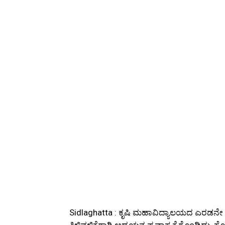
Sidlaghatta : ಕೃಷಿ ಮಹಾವಿದ್ಯಾಲಯದ ಎರಡನೇ ವ
ತಿಳಿವಳಿಕೆಗಾಗಿ ಅಧ್ಯಯನ ಪ್ರವಾಸ ಕೈಗೊಂಡಿದ್ದು, ಸ