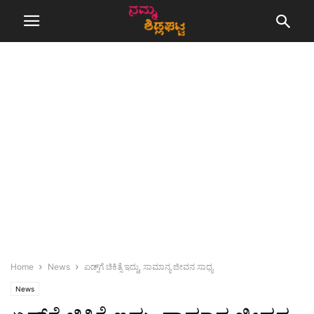
Home
News
ಏಡ್ಸ್‌ಗೆ ಚಿಕಿತ್ಸೆ ಇದ್ದು, ಸಾಮಾನ್ಯ ಜೀವನ ಸಾಧ್ಯ
News