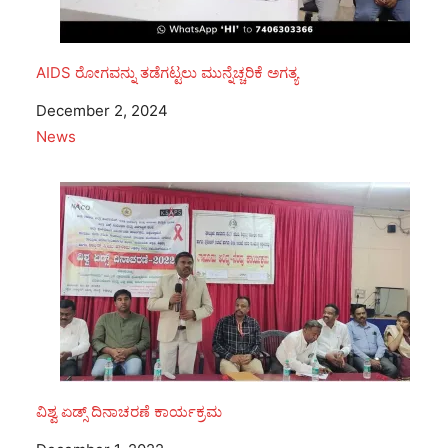
AIDS ರೋಗವನ್ನು ತಡೆಗಟ್ಟಲು ಮುನ್ನೆಚ್ಚರಿಕೆ ಅಗತ್ಯ
Date
December 2, 2024
In relation to
News
ವಿಶ್ವ ಏಡ್ಸ್ ದಿನಾಚರಣೆ ಕಾರ್ಯಕ್ರಮ