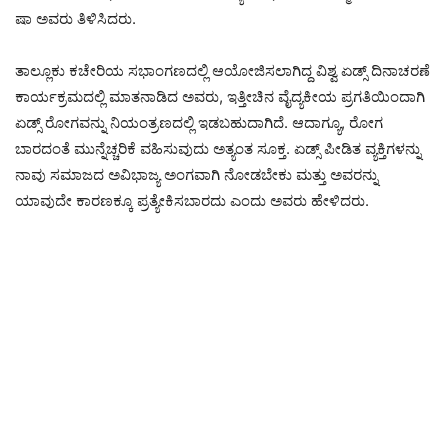
ಷಾ ಅವರು ತಿಳಿಸಿದರು.
ತಾಲ್ಲೂಕು ಕಚೇರಿಯ ಸಭಾಂಗಣದಲ್ಲಿ ಆಯೋಜಿಸಲಾಗಿದ್ದ ವಿಶ್ವ ಏಡ್ಸ್ ದಿನಾಚರಣೆ
ಕಾರ್ಯಕ್ರಮದಲ್ಲಿ ಮಾತನಾಡಿದ ಅವರು, ಇತ್ತೀಚಿನ ವೈದ್ಯಕೀಯ ಪ್ರಗತಿಯಿಂದಾಗಿ
ಏಡ್ಸ್ ರೋಗವನ್ನು ನಿಯಂತ್ರಣದಲ್ಲಿ ಇಡಬಹುದಾಗಿದೆ. ಆದಾಗ್ಯೂ, ರೋಗ
ಬಾರದಂತೆ ಮುನ್ನೆಚ್ಚರಿಕೆ ವಹಿಸುವುದು ಅತ್ಯಂತ ಸೂಕ್ತ. ಏಡ್ಸ್ ಪೀಡಿತ ವ್ಯಕ್ತಿಗಳನ್ನು
ನಾವು ಸಮಾಜದ ಅವಿಭಾಜ್ಯ ಅಂಗವಾಗಿ ನೋಡಬೇಕು ಮತ್ತು ಅವರನ್ನು
ಯಾವುದೇ ಕಾರಣಕ್ಕೂ ಪ್ರತ್ಯೇಕಿಸಬಾರದು ಎಂದು ಅವರು ಹೇಳಿದರು.