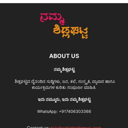
ABOUT US
ನಮ್ಮ ಶಿಡ್ಲಘಟ್ಟ
ಶಿಡ್ಲಘಟ್ಟದ ದೈನಂದಿನ ಸುದ್ದಿಗಳು, ಜನ, ಕಲೆ, ಸಂಸ್ಕೃತಿ, ವ್ಯಾಪಾರ ಹಾಗೂ
ಕಾರ್ಯಕ್ರಮಗಳ ಕುರಿತು ಸಂಪೂರ್ಣ ಮಾಹಿತಿ.
ಇದು ನಮ್ಮೂರು, ಇದು ನಮ್ಮ ಶಿಡ್ಲಘಟ್ಟ
WhatsApp:
+917406303366
Contact us:
hisidlaghatta@gmail.com