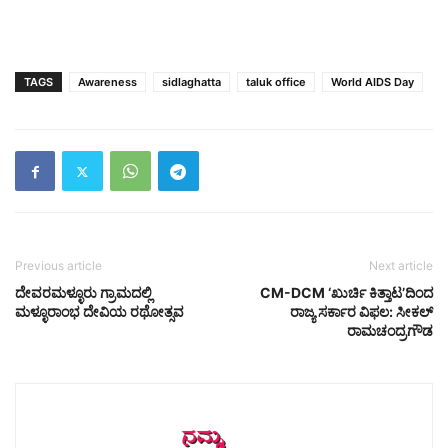
TAGS
Awareness
sidlaghatta
taluk office
World AIDS Day
Previous article
Next article
ದೇವರಮಳ್ಳೂರು ಗ್ರಾಮದಲ್ಲಿ
CM-DCM ‘ಖುರ್ಚಿ ಕಿತ್ತಾಟ’ದಿಂದ
ಮಳ್ಳೂರಾಂಭ ದೇವಿಯ ರಥೋತ್ಸವ
ರಾಜ್ಯ ಸರ್ಕಾರ ವಿಫಲ: ಸೀಕಲ್
ರಾಮಚಂದ್ರಗೌಡ