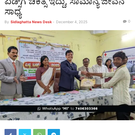
ಏಡ್ಸ್‌ಗೆ ಚಿಕಿತ್ಸೆ ಇದ್ದು, ಸಾಮಾನ್ಯ ಜೀವನ
ಸಾಧ್ಯ
0
By
Sidlaghatta News Desk
-
December 4, 2025