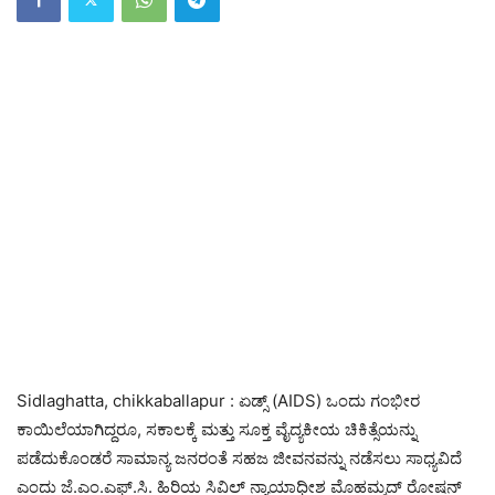
Sidlaghatta, chikkaballapur : ಏಡ್ಸ್ (AIDS) ಒಂದು ಗಂಭೀರ
ಕಾಯಿಲೆಯಾಗಿದ್ದರೂ, ಸಕಾಲಕ್ಕೆ ಮತ್ತು ಸೂಕ್ತ ವೈದ್ಯಕೀಯ ಚಿಕಿತ್ಸೆಯನ್ನು
ಪಡೆದುಕೊಂಡರೆ ಸಾಮಾನ್ಯ ಜನರಂತೆ ಸಹಜ ಜೀವನವನ್ನು ನಡೆಸಲು ಸಾಧ್ಯವಿದೆ
ಎಂದು ಜೆ.ಎಂ.ಎಫ್.ಸಿ. ಹಿರಿಯ ಸಿವಿಲ್ ನ್ಯಾಯಾಧೀಶ ಮೊಹಮ್ಮದ್ ರೋಷನ್