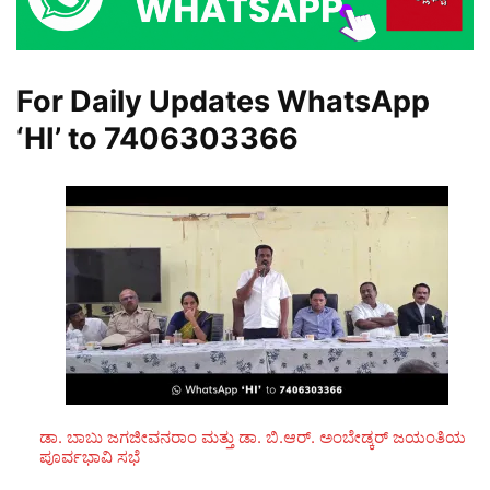
For Daily Updates WhatsApp
‘HI’ to
7406303366
ಡಾ. ಬಾಬು ಜಗಜೀವನರಾಂ ಮತ್ತು ಡಾ. ಬಿ.ಆರ್. ಅಂಬೇಡ್ಕರ್ ಜಯಂತಿಯ
ಪೂರ್ವಭಾವಿ ಸಭೆ