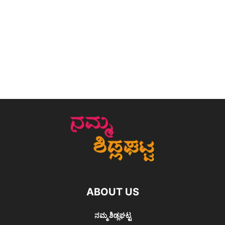
ABOUT US
ನಮ್ಮ ಶಿಡ್ಲಘಟ್ಟ