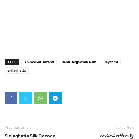
TAGS
Ambedkar Jayanti
Babu Jagjeevan Ram
Jayanthi
sidlaghatta
Previous article
Next article
Sidlaghatta Silk Cocoon
ಜಂಗಮಕೋಟೆಯ ಶ್ರೀ