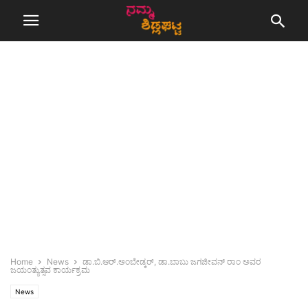
Home
News
ಡಾ.ಬಿ.ಆರ್.ಅಂಬೇಡ್ಕರ್, ಡಾ.ಬಾಬು ಜಗಜೀವನ್ ರಾಂ ಅವರ
ಜಯಂತ್ಯುತ್ಸವ ಕಾರ್ಯಕ್ರಮ
News