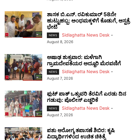
ಶಾಸಕ ಬಿ.ಎನ್. ರವಿಕುಮಾರ್ 58ನೇ
ಹುಟ್ಟುಹಬ್ಬ: ಅಂಧಮಕ್ಕಳಿಗೆ ಕೊಡುಗೆ, ಆಸ್ಪತ್ರೆ
ಭೇಟಿ
Sidlaghatta News Desk
-
NEWS
August 8, 2026
ಆಷಾಢ ಶುಕ್ರವಾರ: ಮಳೆಗಾಗಿ
ಗ್ರಾಮದೇವತೆಯರ ಅದ್ದೂರಿ ಮೆರವಣಿಗೆ
Sidlaghatta News Desk
-
NEWS
August 7, 2026
ಫುಟ್‌ ಪಾತ್ ಒತ್ತುವರಿ ತೆರವಿಗೆ ಎರಡು ದಿನ
ಗಡುವು: ಪೊಲೀಸ್ ಎಚ್ಚರಿಕೆ
Sidlaghatta News Desk
-
NEWS
August 7, 2026
ಪಶು ಆರೋಗ್ಯ ತಪಾಸಣೆ ಶಿಬಿರ: ಕೃಷಿ
ವಿದ್ಯಾರ್ಥಿಗಳಿಂದ ಉಚಿತ ಚಿಕಿತ್ಸೆ