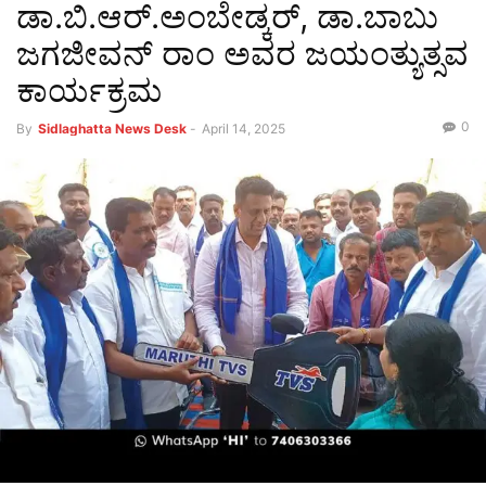
ಡಾ.ಬಿ.ಆರ್.ಅಂಬೇಡ್ಕರ್, ಡಾ.ಬಾಬು
ಜಗಜೀವನ್ ರಾಂ ಅವರ ಜಯಂತ್ಯುತ್ಸವ
ಕಾರ್ಯಕ್ರಮ
0
By
Sidlaghatta News Desk
-
April 14, 2025