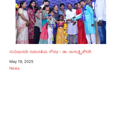
ಸಂವಿಧಾನವೇ ಸಮಾನತೆಯ ಸೌರಭ – ಡಾ. ನಾಗಲಕ್ಷ್ಮಿಚೌದರಿ
Date
May 19, 2025
In relation to
News