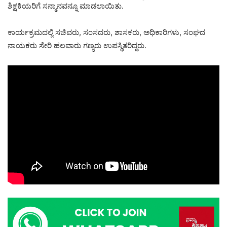
ಶಿಕ್ಷಕಿಯರಿಗೆ ಸನ್ಮಾನವನ್ನೂ ಮಾಡಲಾಯಿತು.
ಕಾರ್ಯಕ್ರಮದಲ್ಲಿ ಸಚಿವರು, ಸಂಸದರು, ಶಾಸಕರು, ಅಧಿಕಾರಿಗಳು, ಸಂಘದ
ನಾಯಕರು ಸೇರಿ ಹಲವಾರು ಗಣ್ಯರು ಉಪಸ್ಥಿತರಿದ್ದರು.