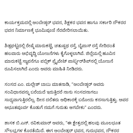
ಕಾರ್ಯಕ್ರಮದಲ್ಲಿ ಅಂಬೇಡ್ಕರ್ ಭವನ, ಶಿಕ್ಷಕರ ಭವನ ಹಾಗೂ ಸರ್ಕಾರಿ ನೌಕರರ
ಭವನ ನಿರ್ಮಾಣಕ್ಕೆ ಭೂಮಿಪೂಜೆ ನೆರವೇರಿಸಲಾಯಿತು.
ಶಿಡ್ಲಘಟ್ಟದಲ್ಲಿ ರೇಷ್ಮೆ ಮಾರುಕಟ್ಟೆ, ಚತುಷ್ಪಥ ರಸ್ತೆ, ಬೈಪಾಸ್ ರಸ್ತೆ ಸೇರಿದಂತೆ
ಹಲವಾರು ಅಭಿವೃದ್ಧಿ ಯೋಜನೆಗಳು ಕೈಗೊಳ್ಳಲಾಗಿವೆ. ಜಿಲ್ಲೆಯಲ್ಲಿ ಹೂವಿನ
ಮಾರುಕಟ್ಟೆ ಸ್ಥಾಪನೆಗೂ ಪಬ್ಲಿಕ್ ಪ್ರೈವೇಟ್ ಪಾರ್ಟ್ನರ್‌ಶಿಪ್‌ನಲ್ಲಿ ಯೋಜನೆ
ರೂಪಿಸಲಾಗಿದೆ ಎಂದು ಅವರು ಮಾಹಿತಿ ನೀಡಿದರು.
ಸಂಸದ ಎಂ. ಮಲ್ಲೇಶ್ ಬಾಬು ಮಾತನಾಡಿ, “ಅಂಬೇಡ್ಕರ್ ಅವರು
ಸಂವಿಧಾನವನ್ನು ಬರೆಯದೆ ಇರುತ್ತಿದರೆ ನಾನು ಸಂಸದನಾಗಲು
ಸಾಧ್ಯವಾಗುತ್ತಿರಲಿಲ್ಲ. ದೀನ ದಲಿತರು ಅಧಿಕಾರಕ್ಕೆ ಬರೋದು ಕನಸಾಗುತ್ತಿತ್ತು. ಅವರ
ಅಭೂತಪೂರ್ವ ಕೊಡುಗೆ ನಮಗೆ ಗುರುತು ಆಗಬೇಕು” ಎಂದರು.
ಶಾಸಕ ಬಿ.ಎನ್. ರವಿಕುಮಾರ್ ಅವರು, “ಈ ಕ್ಷೇತ್ರದಲ್ಲಿ ಹಲವು ಮೂಲಭೂತ
ಸೌಲಭ್ಯಗಳ ಕೊರತೆಯಿದೆ. ಈಗ ಅಂಬೇಡ್ಕರ್ ಭವನ, ಗುರುಭವನ, ನೌಕರರ