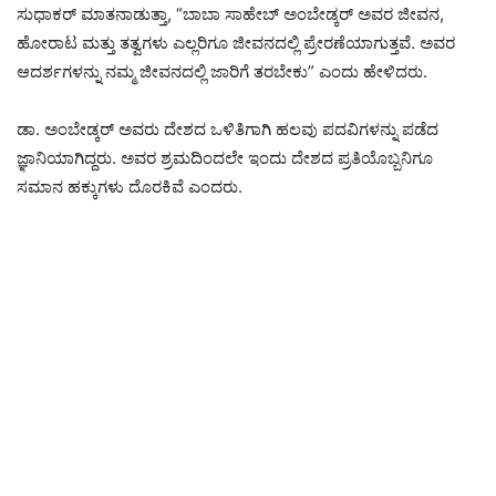
ಸುಧಾಕರ್ ಮಾತನಾಡುತ್ತಾ, “ಬಾಬಾ ಸಾಹೇಬ್ ಅಂಬೇಡ್ಕರ್ ಅವರ ಜೀವನ,
ಹೋರಾಟ ಮತ್ತು ತತ್ವಗಳು ಎಲ್ಲರಿಗೂ ಜೀವನದಲ್ಲಿ ಪ್ರೇರಣೆಯಾಗುತ್ತವೆ. ಅವರ
ಆದರ್ಶಗಳನ್ನು ನಮ್ಮ ಜೀವನದಲ್ಲಿ ಜಾರಿಗೆ ತರಬೇಕು” ಎಂದು ಹೇಳಿದರು.
ಡಾ. ಅಂಬೇಡ್ಕರ್ ಅವರು ದೇಶದ ಒಳಿತಿಗಾಗಿ ಹಲವು ಪದವಿಗಳನ್ನು ಪಡೆದ
ಜ್ಞಾನಿಯಾಗಿದ್ದರು. ಅವರ ಶ್ರಮದಿಂದಲೇ ಇಂದು ದೇಶದ ಪ್ರತಿಯೊಬ್ಬನಿಗೂ
ಸಮಾನ ಹಕ್ಕುಗಳು ದೊರಕಿವೆ ಎಂದರು.