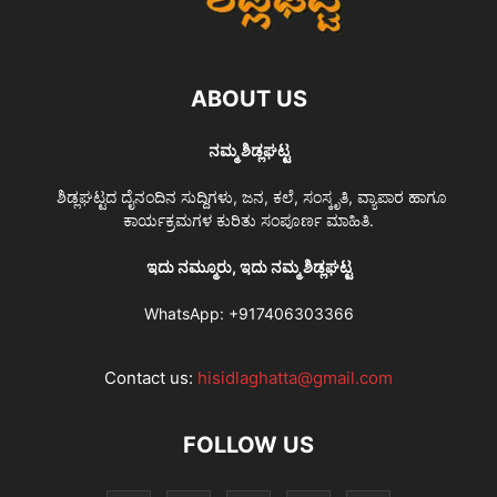
ABOUT US
ನಮ್ಮ ಶಿಡ್ಲಘಟ್ಟ
ಶಿಡ್ಲಘಟ್ಟದ ದೈನಂದಿನ ಸುದ್ದಿಗಳು, ಜನ, ಕಲೆ, ಸಂಸ್ಕೃತಿ, ವ್ಯಾಪಾರ ಹಾಗೂ
ಕಾರ್ಯಕ್ರಮಗಳ ಕುರಿತು ಸಂಪೂರ್ಣ ಮಾಹಿತಿ.
ಇದು ನಮ್ಮೂರು, ಇದು ನಮ್ಮ ಶಿಡ್ಲಘಟ್ಟ
WhatsApp:
+917406303366
Contact us:
hisidlaghatta@gmail.com
FOLLOW US