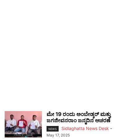
ಮೇ 19 ರಂದು ಅಂಬೇಡ್ಕರ್ ಮತ್ತು
ಜಗಜೀವನರಾಂ ಜನ್ಮದಿನ ಆಚರಣೆ
Sidlaghatta News Desk
-
NEWS
May 17, 2025