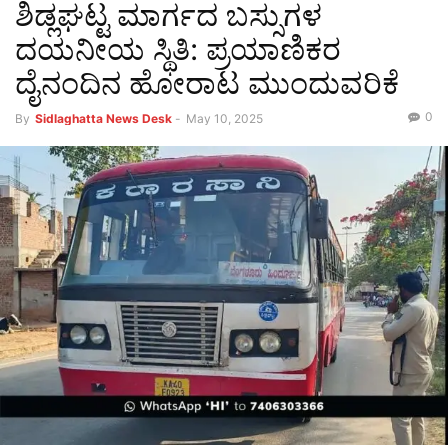
ಶಿಡ್ಲಘಟ್ಟ ಮಾರ್ಗದ ಬಸ್ಸುಗಳ
ದಯನೀಯ ಸ್ಥಿತಿ: ಪ್ರಯಾಣಿಕರ
ದೈನಂದಿನ ಹೋರಾಟ ಮುಂದುವರಿಕೆ
0
By
Sidlaghatta News Desk
-
May 10, 2025