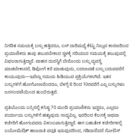
ನಿಗದಿತ ಸಮಯಕ್ಕೆ ಬಸ್ಸು ಹತ್ತಿದರೂ, ಬಸ್ ದಾರಿಮಧ್ಯೆ ಕೆಟ್ಟು ನಿಲ್ಲುವ ಕಾರಣದಿಂದ
ಪ್ರಯಾಣಿಕರು ತಾವು ತಲುಪಬೇಕಾದ ಸ್ಥಳಕ್ಕೆ ಸರಿಯಾದ ಸಮಯಕ್ಕೆ ತಲುಪುವಲ್ಲಿ
ವಿಫಲರಾಗುತ್ತಿದ್ದಾರೆ. ವಾಹನ ದುರಸ್ಥಿಗೆ ಬೇರೊಂದು ಬಸ್ಸು ವ್ಯವಸ್ಥೆ
ಮಾಡಬೇಕಾದರೆ, ಡಿಪೋಗೆ ಕರೆ ಮಾಡುವುದು, ಬದಲಾವಣೆ ಬಸ್ಸು ಬರುವವರೆಗೆ
ಕಾಯುವುದು—ಇವೆಲ್ಲಾ ಸಮಯ ಹಿಡಿಯುವ ಪ್ರಕ್ರಿಯೆಗಳಾಗಿವೆ. ಇತರ
ಬಸ್ಸುಗಳಿಗೆ ಹೋಗೋಣವೆಂದರೂ, ಬೆಳಗ್ಗೆ 6 ರಿಂದ 10ರವರೆಗೆ ಎಲ್ಲ ಬಸ್ಸುಗಳೂ
ಜನಸಂದಣಿಯಿಂದ ತುಂಬಿರುತ್ತವೆ.
ಪ್ರತಿಯೊಂದು ಬಸ್ಸಿನಲ್ಲಿ ಕನಿಷ್ಠ 70 ಮಂದಿ ಪ್ರಯಾಣಿಕರು ಇದ್ದರೂ, ಎಲ್ಲರೂ
ಪರ್ಯಾಯ ಬಸ್ಸುಗಳಿಗೆ ಹತ್ತುವುದು ಸಾಧ್ಯವಿಲ್ಲ. ಇದರಿಂದ ಕೆಲಸಕ್ಕೆ ಅಥವಾ
ಕಚೇರಿಗೆ ಹೋಗುವವರು ವಿಳಂಬವಾಗುತ್ತಿದ್ದಾರೆ. ಈಗ ಬಹುತೇಕ ಕಚೇರಿಗಳಲ್ಲಿ
ಬಯೋಮೆಟ್ರಿಕ್ ಹಾಜರಾತಿ ಪದ್ಧತಿ ಇರುವುದರಿಂದ, ಗಡಿದಾಟಿದರೆ ನೋಟಿಸ್