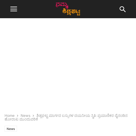
Home
News
ಶಿಡ್ಲಘಟ್ಟ ಮಾರ್ಗದ ಬಸ್ಸುಗಳ ದಯನೀಯ ಸ್ಥಿತಿ: ಪ್ರಯಾಣಿಕರ ದೈನಂದಿನ
ಹೋರಾಟ ಮುಂದುವರಿಕೆ
News