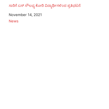
ಸಾರಿಗೆ ಬಸ್ ಸೌಲಭ್ಯ ಕೋರಿ ವಿದ್ಯಾರ್ಥಿಗಳಿಂದ ಪ್ರತಿಭಟನೆ
Date
November 14, 2021
In relation to
News