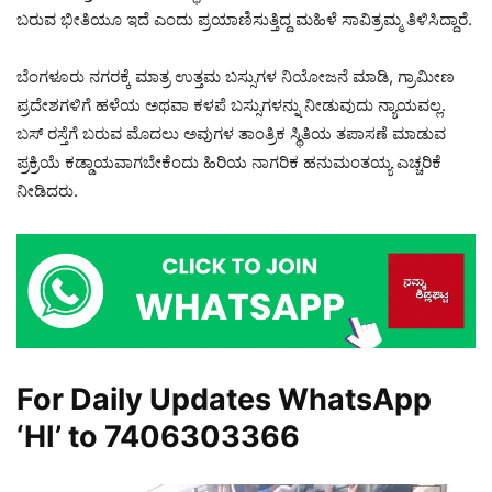
ಬರುವ ಭೀತಿಯೂ ಇದೆ ಎಂದು ಪ್ರಯಾಣಿಸುತ್ತಿದ್ದ ಮಹಿಳೆ ಸಾವಿತ್ರಮ್ಮ ತಿಳಿಸಿದ್ದಾರೆ.
ಬೆಂಗಳೂರು ನಗರಕ್ಕೆ ಮಾತ್ರ ಉತ್ತಮ ಬಸ್ಸುಗಳ ನಿಯೋಜನೆ ಮಾಡಿ, ಗ್ರಾಮೀಣ
ಪ್ರದೇಶಗಳಿಗೆ ಹಳೆಯ ಅಥವಾ ಕಳಪೆ ಬಸ್ಸುಗಳನ್ನು ನೀಡುವುದು ನ್ಯಾಯವಲ್ಲ.
ಬಸ್ ರಸ್ತೆಗೆ ಬರುವ ಮೊದಲು ಅವುಗಳ ತಾಂತ್ರಿಕ ಸ್ಥಿತಿಯ ತಪಾಸಣೆ ಮಾಡುವ
ಪ್ರಕ್ರಿಯೆ ಕಡ್ಡಾಯವಾಗಬೇಕೆಂದು ಹಿರಿಯ ನಾಗರಿಕ ಹನುಮಂತಯ್ಯ ಎಚ್ಚರಿಕೆ
ನೀಡಿದರು.
For Daily Updates WhatsApp
‘HI’ to
7406303366