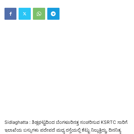
Sidlaghatta : ಶಿಡ್ಲಘಟ್ಟದಿಂದ ಬೆಂಗಳೂರಿನತ್ತ ಸಂಚರಿಸುವ KSRTC ಸಾರಿಗೆ
ಇಲಾಖೆಯ ಬಸ್ಸುಗಳು ಪದೇಪದೆ ಮಧ್ಯ ರಸ್ತೆಯಲ್ಲಿ ಕೆಟ್ಟು ನಿಲ್ಲುತ್ತಿದ್ದು, ದಿನನಿತ್ಯ