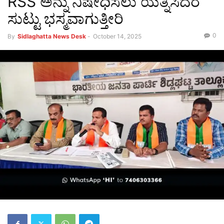
RSS ಅನ್ನು ನಿಷೇಧಿಸಲು ಯತ್ನಿಸಿದರೆ
ಸುಟ್ಟು ಭಸ್ಮವಾಗುತ್ತೀರಿ
0
By
Sidlaghatta News Desk
-
October 14, 2025