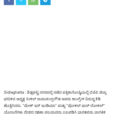
Sidlaghatta : ಶಿಡ್ಲಘಟ್ಟ ನಗರದಲ್ಲಿ ನಡೆದ ಪತ್ರಿಕಾಗೋಷ್ಠಿಯಲ್ಲಿ ಬಿಜೆಪಿ ಜಿಲ್ಲಾ
ಘಟಕದ ಅಧ್ಯಕ್ಷ ಸೀಕಲ್ ರಾಮಚಂದ್ರಗೌಡ ಅವರು ಕಾಂಗ್ರೆಸ್‌ ವಿರುದ್ಧ ಕಿಡಿ
ಹೊತ್ತಿಸಿದರು. “ಮೇಕ್ ಇನ್ ಇಂಡಿಯಾ” ಮತ್ತು “ವೋಕಲ್ ಫಾರ್ ಲೋಕಲ್”
ಯೋಜನೆಗಳು ದೇಶದ ರಕ್ಷಣಾ ವಲಯವನ್ನು ಬಲಪಡಿಸಿ ಭಾರತವನ್ನು ಜಾಗತಿಕ