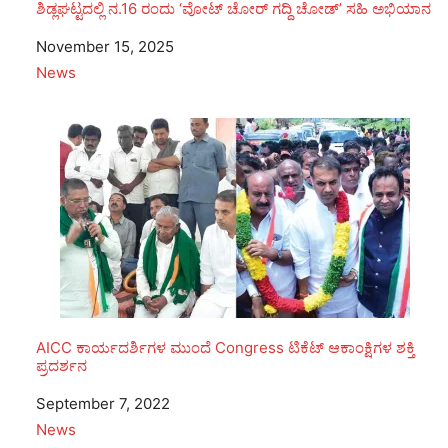
ಶಿಡ್ಲಘಟ್ಟದಲ್ಲಿ ನ.16 ರಂದು ‘ವೋಟ್ ಚೋರ್ ಗದ್ದಿ ಚೋಡ್’ ಸಹಿ ಅಭಿಯಾನ
Date
November 15, 2025
In relation to
News
AICC ಕಾರ್ಯದರ್ಶಿಗಳ ಮುಂದೆ Congress ಟಿಕೆಟ್ ಆಕಾಂಕ್ಷಿಗಳ ಶಕ್ತಿ
ಪ್ರದರ್ಶನ
Date
September 7, 2022
In relation to
News