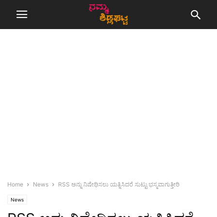
Home
News
RSS ಅನ್ನು ನಿಷೇಧಿಸಲು ಯತ್ನಿಸಿದರೆ ಸುಟ್ಟು ಭಸ್ಮವಾಗುತ್ತೀರಿ
News