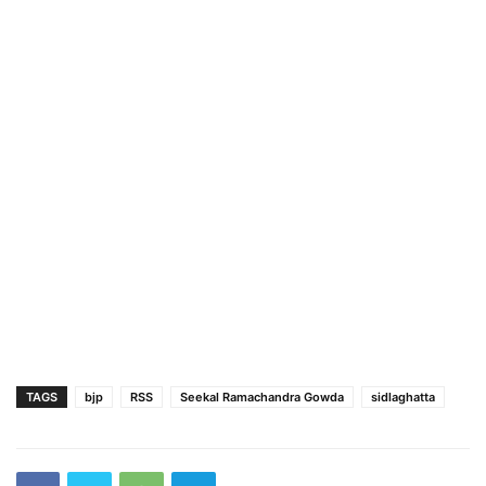
TAGS
bjp
RSS
Seekal Ramachandra Gowda
sidlaghatta