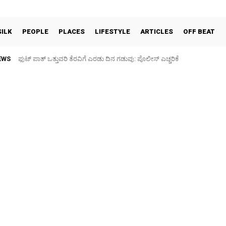
SILK
PEOPLE
PLACES
LIFESTYLE
ARTICLES
OFF BEAT
EWS
ಫುಟ್‌ ಪಾತ್ ಒತ್ತುವರಿ ತೆರವಿಗೆ ಎರಡು ದಿನ ಗಡುವು: ಪೊಲೀಸ್ ಎಚ್ಚರಿಕೆ
ಪಶು ಆರೋಗ್ಯ ತಪಾಸಣೆ ಶಿಬಿರ: ಕೃಷಿ ವಿದ್ಯಾರ್ಥಿಗಳಿಂದ ಉಚಿತ ಚಿಕಿತ್ಸೆ