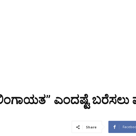
 ಲಿಂಗಾಯತ” ಎಂದಷ್ಟೆ ಬರೆಸಲು
Facebo
Share