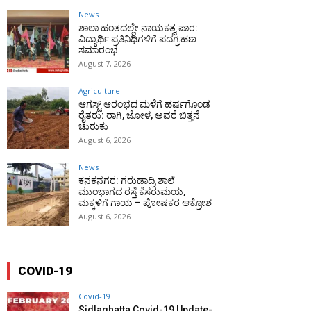
News
ಶಾಲಾ ಹಂತದಲ್ಲೇ ನಾಯಕತ್ವ ಪಾಠ:
ವಿದ್ಯಾರ್ಥಿ ಪ್ರತಿನಿಧಿಗಳಿಗೆ ಪದಗ್ರಹಣ
ಸಮಾರಂಭ
August 7, 2026
Agriculture
ಆಗಸ್ಟ್ ಆರಂಭದ ಮಳೆಗೆ ಹರ್ಷಗೊಂಡ
ರೈತರು: ರಾಗಿ, ಜೋಳ, ಅವರೆ ಬಿತ್ತನೆ
ಚುರುಕು
August 6, 2026
News
ಕನಕನಗರ: ಗರುಡಾದ್ರಿ ಶಾಲೆ
ಮುಂಭಾಗದ ರಸ್ತೆ ಕೆಸರುಮಯ,
ಮಕ್ಕಳಿಗೆ ಗಾಯ – ಪೋಷಕರ ಆಕ್ರೋಶ
August 6, 2026
COVID-19
Covid-19
Sidlaghatta Covid-19 Update-