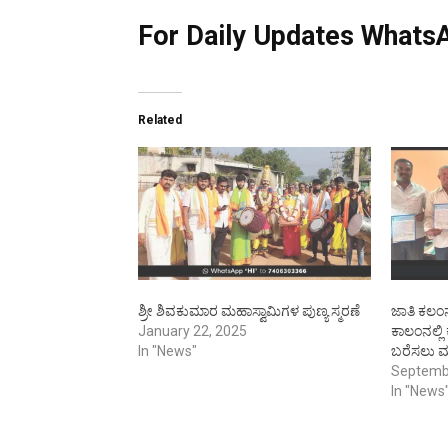
For Daily Updates WhatsA
Related
ಶ್ರೀ ಶಿವಕುಮಾರ ಮಹಾಸ್ವಾಮಿಗಳ ಪುಣ್ಯ ಸ್ಮರಣೆ
ಜಾತಿ ಕಲಂನ
January 22, 2025
ಕಾಲಂನಲ್ಲ
In "News"
ಬರೆಸಲು 
Septemb
In "News