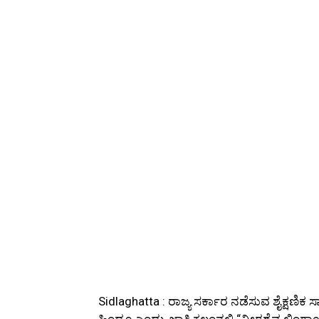
Sidlaghatta : ರಾಜ್ಯ ಸರ್ಕಾರ ನಡೆಸುವ ಶೈಕ್ಷಣ
ಹಿಂದೂ ಎಂದು, ಜಾತಿ ಕಲಂನಲ್ಲಿ “ವೀರಶೈವ ಲಿಂಗಾಯತ