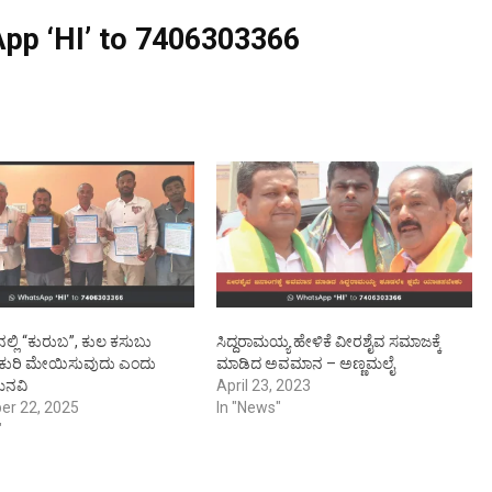
pp ‘HI’ to
7406303366
ಲ್ಲಿ “ಕುರುಬ”, ಕುಲ ಕಸುಬು
ಸಿದ್ದರಾಮಯ್ಯ ಹೇಳಿಕೆ ವೀರಶೈವ ಸಮಾಜಕ್ಕೆ
ಿ ಕುರಿ ಮೇಯಿಸುವುದು ಎಂದು
ಮಾಡಿದ ಅವಮಾನ – ಅಣ್ಣಮಲೈ
ಮನವಿ
April 23, 2023
er 22, 2025
In "News"
"