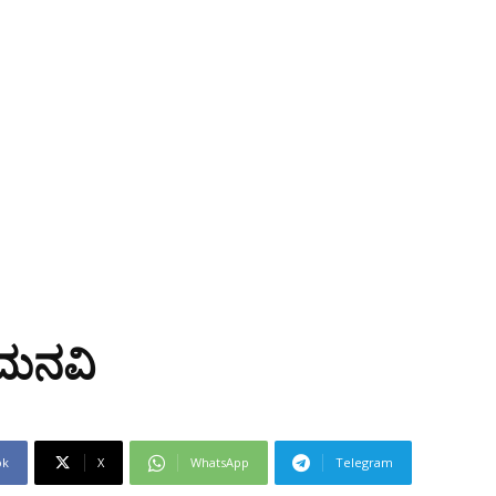
 ಮನವಿ
ok
X
WhatsApp
Telegram