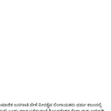
ಿಕ ಸಾಮಾಜಿಕ ಜನಗಣತಿ ವೇಳೆ ವೀರಶೈವ ಲಿಂಗಾಯತರು ಧರ್ಮ ಕಲಂನಲ್ಲಿ
” ಎಂದು ಮಾತ್ರ ಬರೆಸುವಂತೆ ಶ್ರೀಬಸವೇಶ್ವರ ಸೇವಾ ಮತ್ತು ಅಭಿವೃದ್ದಿ