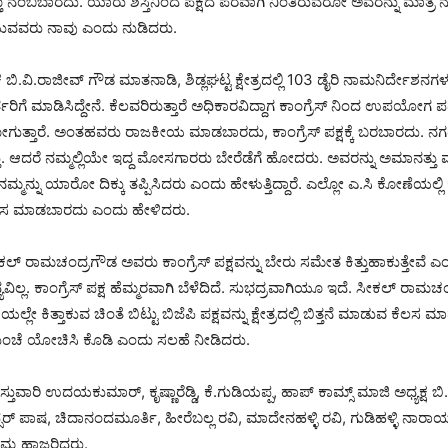
 ನಂಬಬಾರದು. ಯಾರು ಶಿಸ್ತಿನಿಂದ ಪಕ್ಷದ ಪರವಾಗಿ ನಿಂತಿರುವರೋ ಅವರನ್ನು ಮಾತ್ರ 
ುವವರು ನಾವು ಎಂದು ನುಡಿದರು.
ಿ.ವಿ.ರಾಜೀವ್‌ ಗೌಡ ಮಾತನಾಡಿ, ಶಿಡ್ಲಘಟ್ಟ ಕ್ಷೇತ್ರದಲ್ಲಿ 103 ಡೈರಿ ನಾಮನಿರ್ದೇಶನಗಳನ
್ತರಿಗೆ ಮಾಡಿಸಿದ್ದೇನೆ. ಕೆಲವರಿರುತ್ತಾರೆ ಅಧಿಕಾರವಿದ್ದಾಗ ಕಾಂಗ್ರೆಸ್ ನಿಂದ ಉಪಯೋಗ 
ಗುತ್ತಾರೆ. ಅಂತಹವರು ರಾಜಕೀಯ ಮಾಡಬಾರದು, ಕಾಂಗ್ರೆಸ್ ಪಕ್ಷಕ್ಕೆ ಬರಬಾರದು. ನಗ
ತ್ತು. ಆದರೆ ನಮ್ಮಲ್ಲಿಯೇ ಇದ್ದ ಮೋಸಗಾರರು ಬೇರೆಡೆಗೆ ಹೋದರು. ಅವರನ್ನು ಅಮಾನತ್ತು
ನ್ನು ಯಾರೋ ದಿಕ್ಕು ತಪ್ಪಿಸಿದರು ಎಂದು ಹೇಳುತ್ತಿದ್ದಾರೆ. ಎಲ್ಲೋ ಎ.ಸಿ ಕೋಣೆಯಲ್ಲಿ ಕ
ಸ ಮಾಡಬಾರದು ಎಂದು ಹೇಳಿದರು.
ಷ ಸೀಕಲ್ ರಾಮಚಂದ್ರಗೌಡ ಅವರು ಕಾಂಗ್ರೆಸ್ ಪಕ್ಷವನ್ನು ಬೇರು ಸಮೇತ ಕಿತ್ತುಹಾಕುತ್ತೇವೆ ಎಂ
ಿಲ್ಲ. ಕಾಂಗ್ರೆಸ್ ಪಕ್ಷ ಹೆಮ್ಮರವಾಗಿ ಬೆಳೆದಿದೆ. ಸುಭದ್ರವಾಗಿಯೂ ಇದೆ. ಸೀಕಲ್ ರಾ
ೆಯಲ್ಲೇ ಕಿತ್ತಾಕುವ ಚಿಂತೆ ಬಿಟ್ಟು ಬಿಜೆಪಿ ಪಕ್ಷವನ್ನು ಕ್ಷೇತ್ರದಲ್ಲಿ ಬಿತ್ತನೆ ಮಾಡುವ ಕೆಲಸ ಮಾಡ
ಂಚೆ ಯೋಚಿಸಿ ಕೊಡಿ ಎಂದು ಸಲಹೆ ನೀಡಿದರು.
 ಉಸ್ತುವಾರಿ ಉದಯಕುಮಾರ್, ಕೃಷ್ಣಾರೆಡ್ಡಿ, ಕೆ.ಗುಡಿಯಪ್ಪ, ಹಾಪ್‌ ಕಾಮ್ಸ್ ಮಾಜಿ ಅಧ್ಯಕ್ಷ 
ಸರ್‌ ಪಾಷ, ಚಿದಾನಂದಮೂರ್ತಿ, ಹೀರೆಬಲ್ಲ ರವಿ, ಮಾದೇನಹಳ್ಳಿ ರವಿ, ಗುಡಿಹಳ್ಳಿ ನಾರಾ
ಮ್ಮ ಹಾಜರಿದ್ದರು.