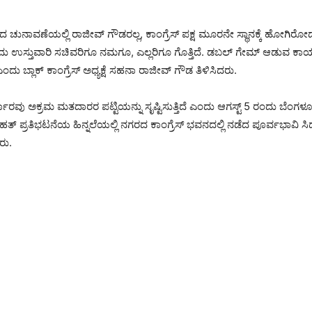
ೆದ ಚುನಾವಣೆಯಲ್ಲಿ ರಾಜೀವ್ ಗೌಡರಲ್ಲ, ಕಾಂಗ್ರೆಸ್ ಪಕ್ಷ ಮೂರನೇ ಸ್ಥಾನಕ್ಕೆ ಹೋಗಿರ
 ಉಸ್ತುವಾರಿ ಸಚಿವರಿಗೂ ನಮಗೂ, ಎಲ್ಲರಿಗೂ ಗೊತ್ತಿದೆ. ಡಬಲ್ ಗೇಮ್ ಆಡುವ ಕಾರ್
 ಬ್ಲಾಕ್ ಕಾಂಗ್ರೆಸ್ ಅಧ್ಯಕ್ಷೆ ಸಹನಾ ರಾಜೀವ್‌ ಗೌಡ ತಿಳಿಸಿದರು.
ಕಾರವು ಅಕ್ರಮ ಮತದಾರರ ಪಟ್ಟಿಯನ್ನು ಸೃಷ್ಟಿಸುತ್ತಿದೆ ಎಂದು ಆಗಸ್ಟ್ 5 ರಂದು ಬೆಂಗಳೂರಲ್
ತ್ ಪ್ರತಿಭಟನೆಯ ಹಿನ್ನಲೆಯಲ್ಲಿ ನಗರದ ಕಾಂಗ್ರೆಸ್ ಭವನದಲ್ಲಿ ನಡೆದ ಪೂರ್ವಭಾವಿ ಸಿದ್
ರು.