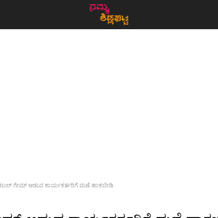
ಬಲ್ ಗೇಮ್ ಆಡುವ ಕಾರ್ಯಕರ್ತರಿಗೆ ಮಣೆ ಹಾಕಬೇಡಿ