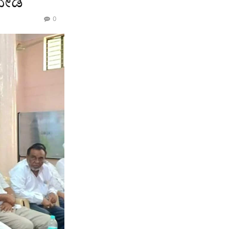
ೇಡಿ
0