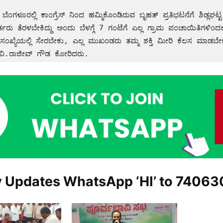
ಹಮ್ಮಿಕೊಂಡಿರುವ ಬೃಹತ್ ಪ್ರತಿಭಟನೆಗೆ ಶಿಡ್ಲಘಟ್ಟ ಕ್ಷೇತ್ರದಿಂದ 5 
ತರು ತೆರಳಬೇಕಿದ್ದು ಅಂದು ಬೆಳಗ್ಗೆ 7 ಗಂಟೆಗೆ ಎಲ್ಲ ಗ್ರಾಮ ಪಂಚಾಯಿತಿಗಳಿಂದಲೂ
ಿನ ಸಂಖ್ಯೆಯಲ್ಲಿ ಸೇರಬೇಕು, ಎಲ್ಲ ಮುಖಂಡರು ತಮ್ಮ ಶಕ್ತಿ ಮೀರಿ ಕೆಲಸ ಮಾಡಬೇಕೆಂ
ಸಂಯೋಜಕ ಬಿ.ವಿ.ರಾಜೀವ್‌ ಗೌಡ ಕೋರಿದರು.
y Updates WhatsApp ‘HI’ to
74063