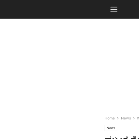
Home
News
ಡ
News