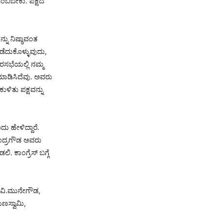
ನಂಬಬೇಕು. ಪಕ್ಷದ
್ನು ನಿಷ್ಠಾವಂತ
ಪಡೆದುಕೊಳ್ಳುವುದು,
ರಸಭೆಯಲ್ಲಿ ನಮ್ಮ
 ಮಾಡಿಸಿದೆವು. ಅವರು
ುಳಿತು ಪಕ್ಷವನ್ನು
ದು ಹೇಳಿದ್ದಾರೆ.
ಮಚಂದ್ರಗೌಡ ಅವರು
ಲಿ. ಕಾಂಗ್ರೆಸ್ ಬಗ್ಗೆ
ಬಿ.ವಿ.ಮುನೇಗೌಡ,
ಯಣಸ್ವಾಮಿ,