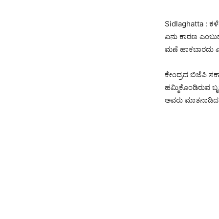
Sidlaghatta : ಕಳ
ಏನು ಕಾರಣ ಎಂಬುದು
ಮಣೆ ಹಾಕಬಾರದು ಎಂದು
ಕೇಂದ್ರದ ಬಿಜೆಪಿ ಸರ್
ಹಮ್ಮಿಕೊಂಡಿರುವ ಬೃಹ
ಅವರು ಮಾತನಾಡಿದ