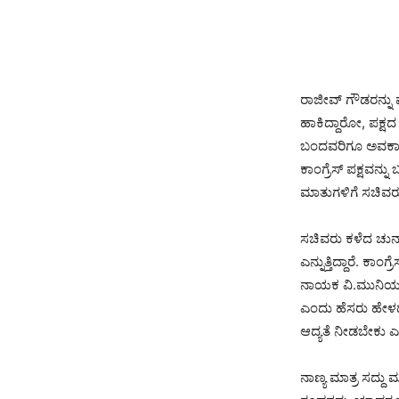
ರಾಜೀವ್ ಗೌಡರನ್ನು ಪರ
ಹಾಕಿದ್ದಾರೋ, ಪಕ್ಷ
ಬಂದವರಿಗೂ ಅವಕಾಶ ಮಾ
ಕಾಂಗ್ರೆಸ್ ಪಕ್ಷವನ
ಮಾತುಗಳಿಗೆ ಸಚಿವರ
ಸಚಿವರು ಕಳೆದ ಚುನಾ
ಎನ್ನುತ್ತಿದ್ದಾರೆ. 
ನಾಯಕ ವಿ.ಮುನಿಯಪ್ಪ
ಎಂದು ಹೆಸರು ಹೇಳದೇ 
ಆದ್ಯತೆ ನೀಡಬೇಕು ಎ
ನಾಣ್ಯ ಮಾತ್ರ ಸದ್ದು