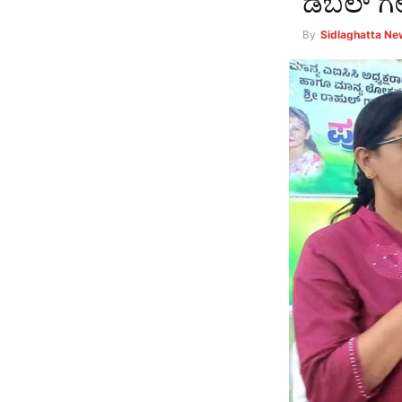
ಡಬಲ್ ಗೇ
By
Sidlaghatta N