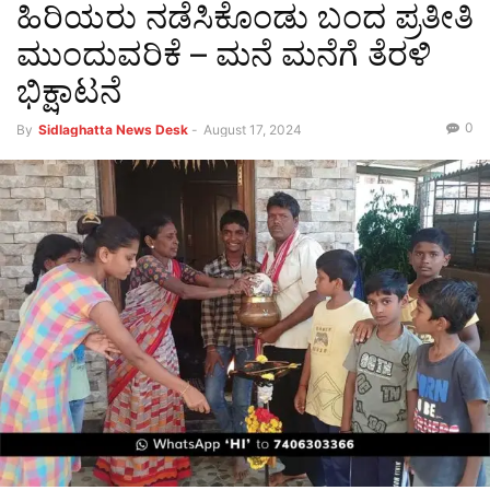
ಹಿರಿಯರು ನಡೆಸಿಕೊಂಡು ಬಂದ ಪ್ರತೀತಿ
ಮುಂದುವರಿಕೆ – ಮನೆ ಮನೆಗೆ ತೆರಳಿ
ಭಿಕ್ಷಾಟನೆ
0
By
Sidlaghatta News Desk
-
August 17, 2024