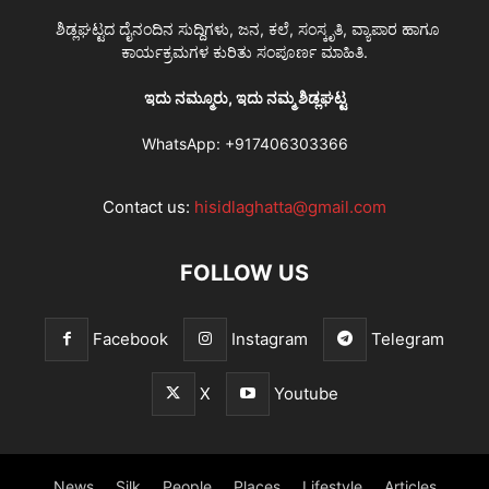
ಶಿಡ್ಲಘಟ್ಟದ ದೈನಂದಿನ ಸುದ್ದಿಗಳು, ಜನ, ಕಲೆ, ಸಂಸ್ಕೃತಿ, ವ್ಯಾಪಾರ ಹಾಗೂ
ಕಾರ್ಯಕ್ರಮಗಳ ಕುರಿತು ಸಂಪೂರ್ಣ ಮಾಹಿತಿ.
ಇದು ನಮ್ಮೂರು, ಇದು ನಮ್ಮ ಶಿಡ್ಲಘಟ್ಟ
WhatsApp:
+917406303366
Contact us:
hisidlaghatta@gmail.com
FOLLOW US
Facebook
Instagram
Telegram
X
Youtube
News
Silk
People
Places
Lifestyle
Articles