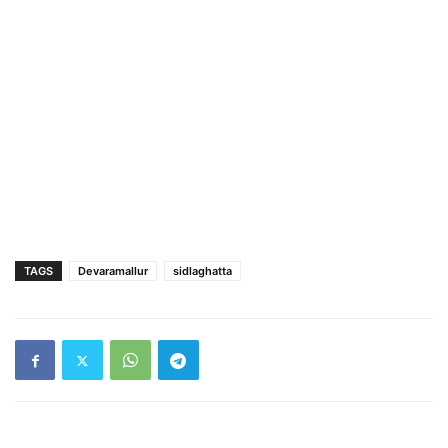
TAGS
Devaramallur
sidlaghatta