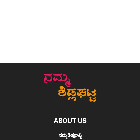
ABOUT US
ನಮ್ಮ ಶಿಡ್ಲಘಟ್ಟ