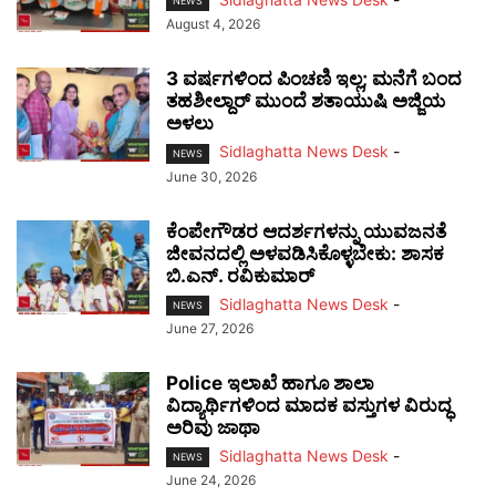
NEWS
August 4, 2026
3 ವರ್ಷಗಳಿಂದ ಪಿಂಚಣಿ ಇಲ್ಲ; ಮನೆಗೆ ಬಂದ
ತಹಶೀಲ್ದಾರ್ ಮುಂದೆ ಶತಾಯುಷಿ ಅಜ್ಜಿಯ
ಅಳಲು
Sidlaghatta News Desk
-
NEWS
June 30, 2026
ಕೆಂಪೇಗೌಡರ ಆದರ್ಶಗಳನ್ನು ಯುವಜನತೆ
ಜೀವನದಲ್ಲಿ ಅಳವಡಿಸಿಕೊಳ್ಳಬೇಕು: ಶಾಸಕ
ಬಿ.ಎನ್. ರವಿಕುಮಾರ್
Sidlaghatta News Desk
-
NEWS
June 27, 2026
Police ಇಲಾಖೆ ಹಾಗೂ ಶಾಲಾ
ವಿದ್ಯಾರ್ಥಿಗಳಿಂದ ಮಾದಕ ವಸ್ತುಗಳ ವಿರುದ್ಧ
ಅರಿವು ಜಾಥಾ
Sidlaghatta News Desk
-
NEWS
June 24, 2026