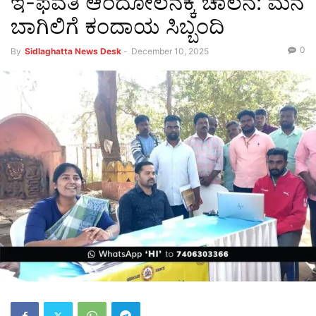
ಇ-ಫವತಿ ಆಂದೋಲನಕ್ಕೆ ಚಾಲನೆ: ಮನೆ
ಬಾಗಿಲಿಗೆ ಕಂದಾಯ ಸಿಬ್ಬಂದಿ
0
By
Sidlaghatta News Desk
-
December 10, 2025