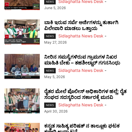
Sidlaghatta News Desk
-
NEWS
June 5, 2026
ಬಾಕಿ ಇರುವ ಸರ್ವೆ ಅರ್ಜಿಗಳನ್ನು ತುರ್ತಾಗಿ
ವಿಲೇವಾರಿ ಮಾಡಲು ಒತ್ತಾಯ
Sidlaghatta News Desk
-
NEWS
May 27, 2026
ನೀರಿನ ಸಮಸ್ಯೆಗಳಿರುವ ಗ್ರಾಮಗಳ ನಿಖರ
ಮಾಹಿತಿ ಬೇಕು – ತಹಶೀಲ್ದಾರ್ ಗಗನಸಿಂಧು
Sidlaghatta News Desk
-
NEWS
May 5, 2026
ರೈತರ ಮೇಲೆ ಪೊಲೀಸ್ ಅಧಿಕಾರಿಗಳ ಹಲ್ಲೆ; ರೈತ
ಸಂಘದ ಸದಸ್ಯರಿಂದ ಸರ್ಕಾರಕ್ಕೆ ಮನವಿ
Sidlaghatta News Desk
-
NEWS
April 30, 2026
ಕನ್ನಡ ಸಾಹಿತ್ಯ ಪರಿಷತ್‌ ನ ತಾಲ್ಲೂಕು ಘಟಕ
ಕಚೇರಿ ಉದ್ಘಾಟನೆ