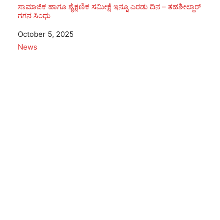
ಸಾಮಾಜಿಕ ಹಾಗೂ ಶೈಕ್ಷಣಿಕ ಸಮೀಕ್ಷೆ ಇನ್ನೂ ಎರಡು ದಿನ – ತಹಶೀಲ್ದಾರ್
ಗಗನ ಸಿಂಧು
Date
October 5, 2025
In relation to
News