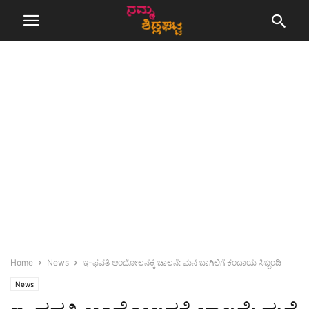
Home
News
ಇ-ಫವತಿ ಆಂದೋಲನಕ್ಕೆ ಚಾಲನೆ: ಮನೆ ಬಾಗಿಲಿಗೆ ಕಂದಾಯ ಸಿಬ್ಬಂದಿ
News