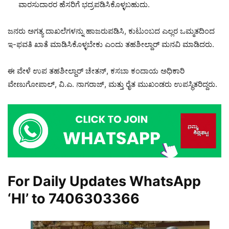
ವಾರಸುದಾರರ ಹೆಸರಿಗೆ ಭದ್ರಪಡಿಸಿಕೊಳ್ಳಬಹುದು.
ಜನರು ಅಗತ್ಯ ದಾಖಲೆಗಳನ್ನು ಹಾಜರುಪಡಿಸಿ, ಕುಟುಂಬದ ಎಲ್ಲರ ಒಮ್ಮತದಿಂದ
ಇ-ಫವತಿ ಖಾತೆ ಮಾಡಿಸಿಕೊಳ್ಳಬೇಕು ಎಂದು ತಹಶೀಲ್ದಾರ್ ಮನವಿ ಮಾಡಿದರು.
ಈ ವೇಳೆ ಉಪ ತಹಶೀಲ್ದಾರ್ ಚೇತನ್, ಕಸಬಾ ಕಂದಾಯ ಅಧಿಕಾರಿ
ವೇಣುಗೋಪಾಲ್, ವಿ.ಎ. ನಾಗರಾಜ್, ಮತ್ತು ರೈತ ಮುಖಂಡರು ಉಪಸ್ಥಿತರಿದ್ದರು.
For Daily Updates WhatsApp
‘HI’ to
7406303366