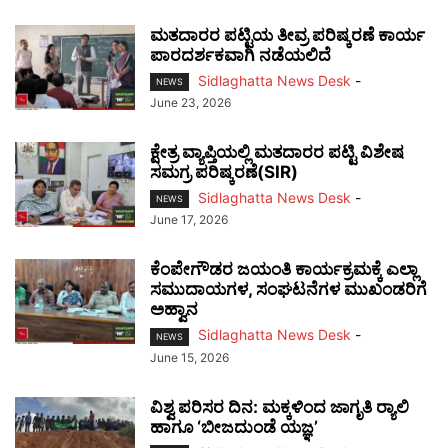
ಮತದಾರರ ಪಟ್ಟಿಯ ತೀವ್ರ ಪರಿಷ್ಕರಣೆ ಕಾರ್ಯ
ಪಾರದರ್ಶಕವಾಗಿ ನಡೆಯಲಿದೆ
Sidlaghatta News Desk
-
NEWS
June 23, 2026
ಕ್ಷೇತ್ರ ವ್ಯಾಪ್ತಿಯಲ್ಲಿ ಮತದಾರರ ಪಟ್ಟಿ ವಿಶೇಷ
ಸಮಗ್ರ ಪರಿಷ್ಕರಣೆ(SIR)
Sidlaghatta News Desk
-
NEWS
June 17, 2026
ಕೆಂಪೇಗೌಡರ ಜಯಂತಿ ಕಾರ್ಯಕ್ರಮಕ್ಕೆ ಎಲ್ಲಾ
ಸಮುದಾಯಗಳ, ಸಂಘಟನೆಗಳ ಮುಖಂಡರಿಗೆ
ಅಹ್ವಾನ
Sidlaghatta News Desk
-
NEWS
June 15, 2026
ವಿಶ್ವ ಪರಿಸರ ದಿನ: ಮಕ್ಕಳಿಂದ ಜಾಗೃತಿ ರ‍್ಯಾಲಿ
ಹಾಗೂ ‘ಬೀಜದುಂಡೆ ಯಜ್ಞ’