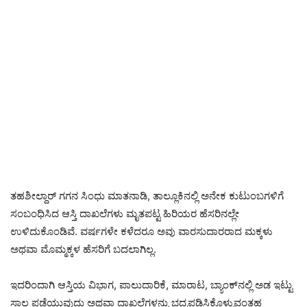
ತಹಶೀಲ್ದಾರ್ ಗಗನ ಸಿಂಧು ಮಾತನಾಡಿ, ತಾಲ್ಲೂಕಿನಲ್ಲಿ ಅನೇಕ ಕುಟುಂಬಗಳಿಗೆ
ಸಂಬಂಧಿಸಿದ ಆಸ್ತಿ ದಾಖಲೆಗಳು ಮೃತಪಟ್ಟ ಹಿರಿಯರ ಹೆಸರಿನಲ್ಲೇ
ಉಳಿದುಕೊಂಡಿವೆ. ವರ್ಷಗಳೇ ಕಳೆದರೂ ಅವು ವಾರಸುದಾರರಾದ ಮಕ್ಕಳು
ಅಥವಾ ಮೊಮ್ಮಕ್ಕಳ ಹೆಸರಿಗೆ ಬದಲಾಗಿಲ್ಲ.
ಇದರಿಂದಾಗಿ ಆಸ್ತಿಯ ವಿಭಾಗ, ಪಾಲುದಾರಿಕೆ, ಮಾರಾಟ, ಬ್ಯಾಂಕ್‌ನಲ್ಲಿ ಅಡ ಇಟ್ಟು
ಸಾಲ ಪಡೆಯುವುದು ಅಥವಾ ದಾಖಲೆಗಳನ್ನು ಭದ್ರಪಡಿಸಿಕೊಳ್ಳುವಂತಹ