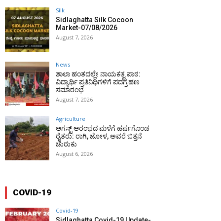
Silk
Sidlaghatta Silk Cocoon
Market-07/08/2026
August 7, 2026
News
ಶಾಲಾ ಹಂತದಲ್ಲೇ ನಾಯಕತ್ವ ಪಾಠ:
ವಿದ್ಯಾರ್ಥಿ ಪ್ರತಿನಿಧಿಗಳಿಗೆ ಪದಗ್ರಹಣ
ಸಮಾರಂಭ
August 7, 2026
Agriculture
ಆಗಸ್ಟ್ ಆರಂಭದ ಮಳೆಗೆ ಹರ್ಷಗೊಂಡ
ರೈತರು: ರಾಗಿ, ಜೋಳ, ಅವರೆ ಬಿತ್ತನೆ
ಚುರುಕು
August 6, 2026
COVID-19
Covid-19
Sidlaghatta Covid-19 Update-