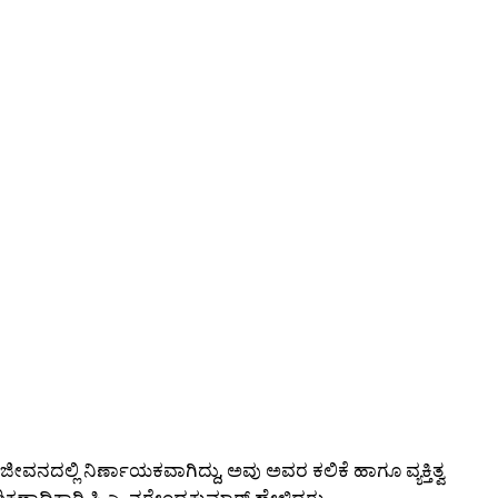
ಳ ಜೀವನದಲ್ಲಿ ನಿರ್ಣಾಯಕವಾಗಿದ್ದು, ಅವು ಅವರ ಕಲಿಕೆ ಹಾಗೂ ವ್ಯಕ್ತಿತ್ವ
ರ ಶಿಕ್ಷಣಾಧಿಕಾರಿ ಸಿ.ಎ. ನರೇಂದ್ರಕುಮಾರ್ ಹೇಳಿದರು.