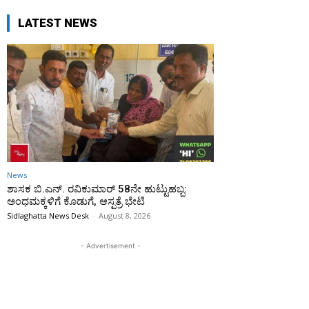
LATEST NEWS
News
ಶಾಸಕ ಬಿ.ಎನ್. ರವಿಕುಮಾರ್ 58ನೇ ಹುಟ್ಟುಹಬ್ಬ:
ಅಂಧಮಕ್ಕಳಿಗೆ ಕೊಡುಗೆ, ಆಸ್ಪತ್ರೆ ಭೇಟಿ
Sidlaghatta News Desk
-
August 8, 2026
- Advertisement -