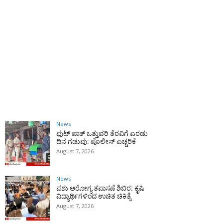
News
ಫುಟ್‌ ಪಾತ್ ಒತ್ತುವರಿ ತೆರವಿಗೆ ಎರಡು
ದಿನ ಗಡುವು: ಪೊಲೀಸ್ ಎಚ್ಚರಿಕೆ
August 7, 2026
News
ಪಶು ಆರೋಗ್ಯ ತಪಾಸಣೆ ಶಿಬಿರ: ಕೃಷಿ
ವಿದ್ಯಾರ್ಥಿಗಳಿಂದ ಉಚಿತ ಚಿಕಿತ್ಸೆ
August 7, 2026