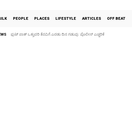
SILK
PEOPLE
PLACES
LIFESTYLE
ARTICLES
OFF BEAT
EWS
ಪಶು ಆರೋಗ್ಯ ತಪಾಸಣೆ ಶಿಬಿರ: ಕೃಷಿ ವಿದ್ಯಾರ್ಥಿಗಳಿಂದ ಉಚಿತ ಚಿಕಿತ್ಸೆ