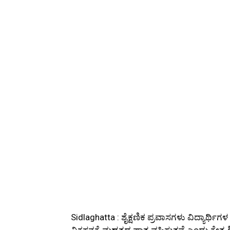
Sidlaghatta : ಶೈಕ್ಷಣಿಕ ಪ್ರವಾಸಗಳು ವಿದ್ಯಾರ್ಥಿಗ
ವಿಕಸನಕ್ಕೆ ಮಹತ್ವದ ಪಾತ್ರ ವಹಿಸುತ್ತವೆ ಎಂದು ಕ್ಷೇತ್