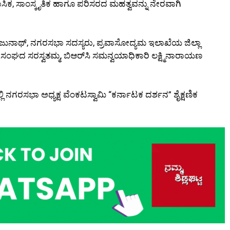
ಾಸಿಕ, ಸಾಂಸ್ಕೃತಿಕ ಹಾಗೂ ಪರಿಸರದ ಮಹತ್ವವನ್ನು ನೇರವಾಗಿ
ಜುನಾಥ್, ನಗರಸಭಾ ಸದಸ್ಯರು, ಪ್ರವಾಸೋದ್ಯಮ ಇಲಾಖೆಯ ಜಿಲ್ಲಾ
ರ ಸಂಘದ ಸರಸ್ವತಮ್ಮ, ಬಿಆರ್‌ಸಿ ಸಮನ್ವಯಾಧಿಕಾರಿ ಲಕ್ಷ್ಮಿನಾರಾಯಣ
್ಲಿ ನಗರಸಭಾ ಅಧ್ಯಕ್ಷ ವೆಂಕಟಸ್ವಾಮಿ “ಕರ್ನಾಟಕ ದರ್ಶನ” ಶೈಕ್ಷಣಿಕ