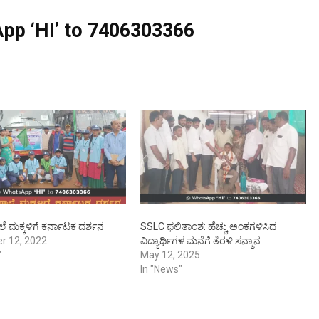
pp ‘HI’ to
7406303366
ಾಲೆ ಮಕ್ಕಳಿಗೆ ಕರ್ನಾಟಕ ದರ್ಶನ
SSLC ಫಲಿತಾಂಶ: ಹೆಚ್ಚು ಅಂಕಗಳಿಸಿದ
r 12, 2022
ವಿದ್ಯಾರ್ಥಿಗಳ ಮನೆಗೆ ತೆರಳಿ ಸನ್ಮಾನ
"
May 12, 2025
In "News"