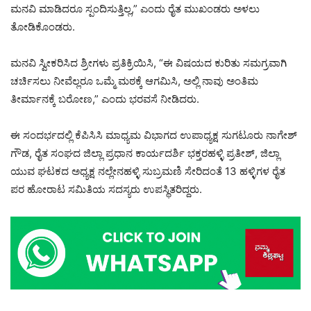
ಮನವಿ ಮಾಡಿದರೂ ಸ್ಪಂದಿಸುತ್ತಿಲ್ಲ,” ಎಂದು ರೈತ ಮುಖಂಡರು ಅಳಲು
ತೋಡಿಕೊಂಡರು.
ಮನವಿ ಸ್ವೀಕರಿಸಿದ ಶ್ರೀಗಳು ಪ್ರತಿಕ್ರಿಯಿಸಿ, “ಈ ವಿಷಯದ ಕುರಿತು ಸಮಗ್ರವಾಗಿ
ಚರ್ಚಿಸಲು ನೀವೆಲ್ಲರೂ ಒಮ್ಮೆ ಮಠಕ್ಕೆ ಆಗಮಿಸಿ, ಅಲ್ಲಿ ನಾವು ಅಂತಿಮ
ತೀರ್ಮಾನಕ್ಕೆ ಬರೋಣ,” ಎಂದು ಭರವಸೆ ನೀಡಿದರು.
ಈ ಸಂದರ್ಭದಲ್ಲಿ ಕೆಪಿಸಿಸಿ ಮಾಧ್ಯಮ ವಿಭಾಗದ ಉಪಾಧ್ಯಕ್ಷ ಸುಗಟೂರು ನಾಗೇಶ್‌
ಗೌಡ, ರೈತ ಸಂಘದ ಜಿಲ್ಲಾ ಪ್ರಧಾನ ಕಾರ್ಯದರ್ಶಿ ಭಕ್ತರಹಳ್ಳಿ ಪ್ರತೀಶ್, ಜಿಲ್ಲಾ
ಯುವ ಘಟಕದ ಅಧ್ಯಕ್ಷ ನಲ್ಲೇನಹಳ್ಳಿ ಸುಬ್ರಮಣಿ ಸೇರಿದಂತೆ 13 ಹಳ್ಳಿಗಳ ರೈತ
ಪರ ಹೋರಾಟ ಸಮಿತಿಯ ಸದಸ್ಯರು ಉಪಸ್ಥಿತರಿದ್ದರು.