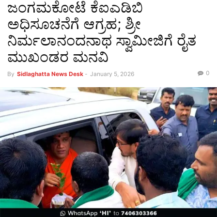
ಜಂಗಮಕೋಟೆ ಕೆಐಎಡಿಬಿ
ಅಧಿಸೂಚನೆಗೆ ಆಗ್ರಹ; ಶ್ರೀ
ನಿರ್ಮಲಾನಂದನಾಥ ಸ್ವಾಮೀಜಿಗೆ ರೈತ
ಮುಖಂಡರ ಮನವಿ
0
By
Sidlaghatta News Desk
-
January 5, 2026