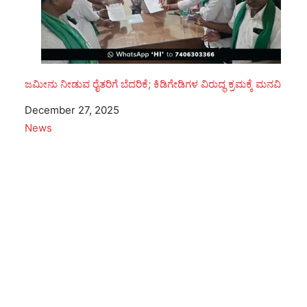
ಜಮೀನು ನೀಡುವ ರೈತರಿಗೆ ಬೆದರಿಕೆ; ಕಿಡಿಗೇಡಿಗಳ ವಿರುದ್ಧ ಕ್ರಮಕ್ಕೆ ಮನವಿ
Date
December 27, 2025
In relation to
News