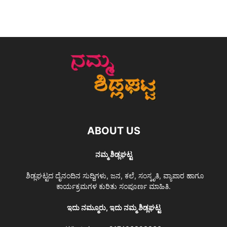
ABOUT US
ನಮ್ಮ ಶಿಡ್ಲಘಟ್ಟ
ಶಿಡ್ಲಘಟ್ಟದ ದೈನಂದಿನ ಸುದ್ದಿಗಳು, ಜನ, ಕಲೆ, ಸಂಸ್ಕೃತಿ, ವ್ಯಾಪಾರ ಹಾಗೂ
ಕಾರ್ಯಕ್ರಮಗಳ ಕುರಿತು ಸಂಪೂರ್ಣ ಮಾಹಿತಿ.
ಇದು ನಮ್ಮೂರು, ಇದು ನಮ್ಮ ಶಿಡ್ಲಘಟ್ಟ