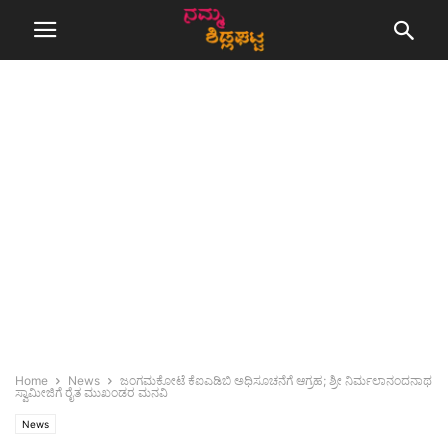
Home
News
ಜಂಗಮಕೋಟೆ ಕೆಐಎಡಿಬಿ ಅಧಿಸೂಚನೆಗೆ ಆಗ್ರಹ; ಶ್ರೀ ನಿರ್ಮಲಾನಂದನಾಥ
ಸ್ವಾಮೀಜಿಗೆ ರೈತ ಮುಖಂಡರ ಮನವಿ
News