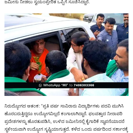
ಜಮೀನು ನೀಡಲು ಸ್ವಯಂಪ್ರೇರಿತ ಒಪ್ಪಿಗೆ ಸೂಚಿಸಿದ್ದಾರೆ.
ನಿರುದ್ಯೋಗದ ಆತಂಕ: “ಪ್ರತಿ ವರ್ಷ ಸಾವಿರಾರು ವಿದ್ಯಾರ್ಥಿಗಳು ಪದವಿ ಮುಗಿಸಿ
ಹೊರಬರುತ್ತಿದ್ದರೂ ಉದ್ಯೋಗವಿಲ್ಲದೆ ಕಂಗಾಲಾಗಿದ್ದಾರೆ. ಫಲವತ್ತಾದ ನೀರಾವರಿ
ಪ್ರದೇಶಗಳನ್ನು ಹೊರತುಪಡಿಸಿ, ಉಳಿದ ಜಮೀನಿನಲ್ಲಿ ಕೈಗಾರಿಕೆ ಸ್ಥಾಪನೆಯಾದರೆ
ಸ್ಥಳೀಯವಾಗಿ ಉದ್ಯೋಗ ಸೃಷ್ಟಿಯಾಗುತ್ತದೆ. ಕಳೆದ ಒಂದು ವರ್ಷದಿಂದ ಸರ್ಕಾರಕ್ಕೆ