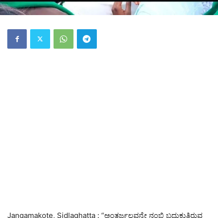
Jangamakote, Sidlaghatta : “ಅಂತರ್ಜಲವನ್ನೇ ನಂಬಿ ಬದುಕುತ್ತಿರುವ