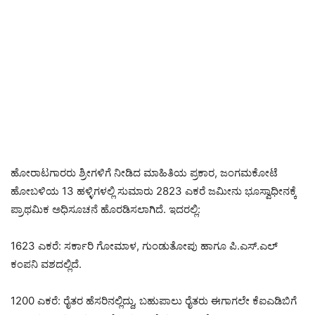
ಹೋರಾಟಗಾರರು ಶ್ರೀಗಳಿಗೆ ನೀಡಿದ ಮಾಹಿತಿಯ ಪ್ರಕಾರ, ಜಂಗಮಕೋಟೆ
ಹೋಬಳಿಯ 13 ಹಳ್ಳಿಗಳಲ್ಲಿ ಸುಮಾರು 2823 ಎಕರೆ ಜಮೀನು ಭೂಸ್ವಾಧೀನಕ್ಕೆ
ಪ್ರಾಥಮಿಕ ಅಧಿಸೂಚನೆ ಹೊರಡಿಸಲಾಗಿದೆ. ಇದರಲ್ಲಿ:
1623 ಎಕರೆ: ಸರ್ಕಾರಿ ಗೋಮಾಳ, ಗುಂಡುತೋಪು ಹಾಗೂ ಪಿ.ಎಸ್.ಎಲ್
ಕಂಪನಿ ವಶದಲ್ಲಿದೆ.
1200 ಎಕರೆ: ರೈತರ ಹೆಸರಿನಲ್ಲಿದ್ದು, ಬಹುಪಾಲು ರೈತರು ಈಗಾಗಲೇ ಕೆಐಎಡಿಬಿಗೆ