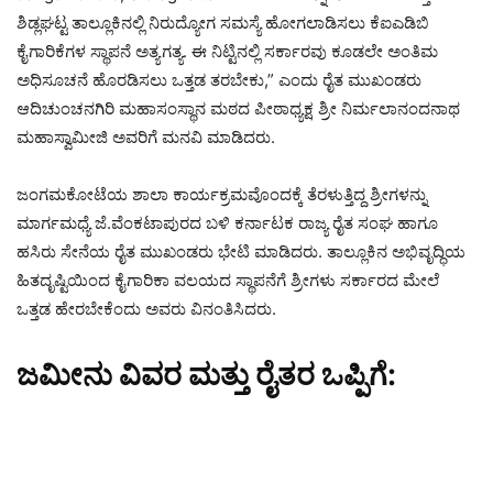
ಶಿಡ್ಲಘಟ್ಟ ತಾಲ್ಲೂಕಿನಲ್ಲಿ ನಿರುದ್ಯೋಗ ಸಮಸ್ಯೆ ಹೋಗಲಾಡಿಸಲು ಕೆಐಎಡಿಬಿ
ಕೈಗಾರಿಕೆಗಳ ಸ್ಥಾಪನೆ ಅತ್ಯಗತ್ಯ. ಈ ನಿಟ್ಟಿನಲ್ಲಿ ಸರ್ಕಾರವು ಕೂಡಲೇ ಅಂತಿಮ
ಅಧಿಸೂಚನೆ ಹೊರಡಿಸಲು ಒತ್ತಡ ತರಬೇಕು,” ಎಂದು ರೈತ ಮುಖಂಡರು
ಆದಿಚುಂಚನಗಿರಿ ಮಹಾಸಂಸ್ಥಾನ ಮಠದ ಪೀಠಾಧ್ಯಕ್ಷ ಶ್ರೀ ನಿರ್ಮಲಾನಂದನಾಥ
ಮಹಾಸ್ವಾಮೀಜಿ ಅವರಿಗೆ ಮನವಿ ಮಾಡಿದರು.
ಜಂಗಮಕೋಟೆಯ ಶಾಲಾ ಕಾರ್ಯಕ್ರಮವೊಂದಕ್ಕೆ ತೆರಳುತ್ತಿದ್ದ ಶ್ರೀಗಳನ್ನು
ಮಾರ್ಗಮಧ್ಯೆ ಜೆ.ವೆಂಕಟಾಪುರದ ಬಳಿ ಕರ್ನಾಟಕ ರಾಜ್ಯ ರೈತ ಸಂಘ ಹಾಗೂ
ಹಸಿರು ಸೇನೆಯ ರೈತ ಮುಖಂಡರು ಭೇಟಿ ಮಾಡಿದರು. ತಾಲ್ಲೂಕಿನ ಅಭಿವೃದ್ಧಿಯ
ಹಿತದೃಷ್ಟಿಯಿಂದ ಕೈಗಾರಿಕಾ ವಲಯದ ಸ್ಥಾಪನೆಗೆ ಶ್ರೀಗಳು ಸರ್ಕಾರದ ಮೇಲೆ
ಒತ್ತಡ ಹೇರಬೇಕೆಂದು ಅವರು ವಿನಂತಿಸಿದರು.
ಜಮೀನು ವಿವರ ಮತ್ತು ರೈತರ ಒಪ್ಪಿಗೆ: