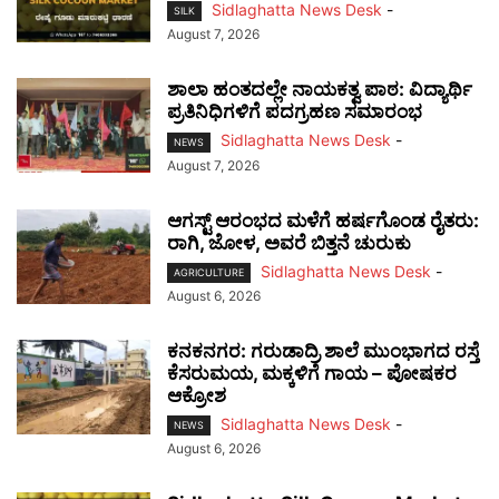
Sidlaghatta News Desk
-
SILK
August 7, 2026
ಶಾಲಾ ಹಂತದಲ್ಲೇ ನಾಯಕತ್ವ ಪಾಠ: ವಿದ್ಯಾರ್ಥಿ
ಪ್ರತಿನಿಧಿಗಳಿಗೆ ಪದಗ್ರಹಣ ಸಮಾರಂಭ
Sidlaghatta News Desk
-
NEWS
August 7, 2026
ಆಗಸ್ಟ್ ಆರಂಭದ ಮಳೆಗೆ ಹರ್ಷಗೊಂಡ ರೈತರು:
ರಾಗಿ, ಜೋಳ, ಅವರೆ ಬಿತ್ತನೆ ಚುರುಕು
Sidlaghatta News Desk
-
AGRICULTURE
August 6, 2026
ಕನಕನಗರ: ಗರುಡಾದ್ರಿ ಶಾಲೆ ಮುಂಭಾಗದ ರಸ್ತೆ
ಕೆಸರುಮಯ, ಮಕ್ಕಳಿಗೆ ಗಾಯ – ಪೋಷಕರ
ಆಕ್ರೋಶ
Sidlaghatta News Desk
-
NEWS
August 6, 2026