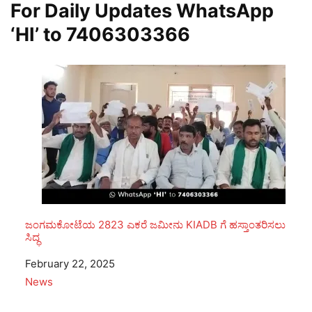
For Daily Updates WhatsApp
‘HI’ to
7406303366
ಜಂಗಮಕೋಟೆಯ 2823 ಎಕರೆ ಜಮೀನು KIADB ಗೆ ಹಸ್ತಾಂತರಿಸಲು
ಸಿದ್ಧ
Date
February 22, 2025
In relation to
News