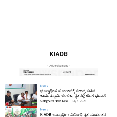
KIADB
- Advertisement -
News
ಭೂಸ್ವಾಧೀನ ಹೋರಾಟಕ್ಕೆ ಕೇಂದ್ರ ಸಚಿವ
ಕುಮಾರಸ್ವಾಮಿ ಬೆಂಬಲ; ರೈತರಲ್ಲಿ ಹೊಸ ಭರವಸೆ
Sidlaghatta News Desk
-
July 5, 2026
News
KIADB ಭೂಸ್ವಾಧೀನ ವಿರೋಧಿ ರೈತ ಮುಖಂಡರ