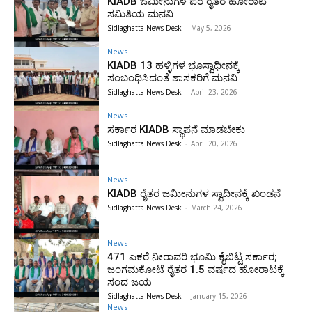
KIADB ಜಮೀನುಗಳ ಪರ ರೈತರ ಹೋರಾಟ
ಸಮಿತಿಯ ಮನವಿ
Sidlaghatta News Desk
-
May 5, 2026
News
KIADB 13 ಹಳ್ಳಿಗಳ ಭೂಸ್ವಾಧೀನಕ್ಕೆ
ಸಂಬಂಧಿಸಿದಂತೆ ಶಾಸಕರಿಗೆ ಮನವಿ
Sidlaghatta News Desk
-
April 23, 2026
News
ಸರ್ಕಾರ KIADB ಸ್ಥಾಪನೆ ಮಾಡಬೇಕು
Sidlaghatta News Desk
-
April 20, 2026
News
KIADB ರೈತರ ಜಮೀನುಗಳ ಸ್ವಾದೀನಕ್ಕೆ ಖಂಡನೆ
Sidlaghatta News Desk
-
March 24, 2026
News
471 ಎಕರೆ ನೀರಾವರಿ ಭೂಮಿ ಕೈಬಿಟ್ಟ ಸರ್ಕಾರ;
ಜಂಗಮಕೋಟೆ ರೈತರ 1.5 ವರ್ಷದ ಹೋರಾಟಕ್ಕೆ
ಸಂದ ಜಯ
Sidlaghatta News Desk
-
January 15, 2026
News