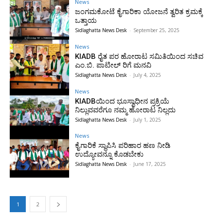
News
ಜಂಗಮಕೋಟೆ ಕೈಗಾರಿಕಾ ಯೋಜನೆ ತ್ವರಿತ ಕ್ರಮಕ್ಕೆ
ಒತ್ತಾಯ
Sidlaghatta News Desk
-
September 25, 2025
News
KIADB ರೈತ ಪರ ಹೋರಾಟ ಸಮಿತಿಯಿಂದ ಸಚಿವ
ಎಂ.ಬಿ. ಪಾಟೀಲ್ ರಿಗೆ ಮನವಿ
Sidlaghatta News Desk
-
July 4, 2025
News
KIADBಯಿಂದ ಭೂಸ್ವಾಧೀನ ಪ್ರಕ್ರಿಯೆ
ನಿಲ್ಲುವವರೆಗೂ ನಮ್ಮ ಹೋರಾಟ ನಿಲ್ಲದು
Sidlaghatta News Desk
-
July 1, 2025
News
ಕೈಗಾರಿಕೆ ಸ್ಥಾಪಿಸಿ ಪರಿಹಾರ ಹಣ ನೀಡಿ
ಉದ್ಯೋವನ್ನೂ ಕೊಡಬೇಕು
Sidlaghatta News Desk
-
June 17, 2025
1
2