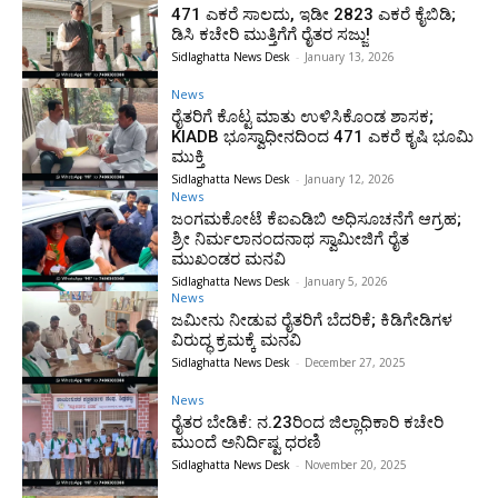
471 ಎಕರೆ ಸಾಲದು, ಇಡೀ 2823 ಎಕರೆ ಕೈಬಿಡಿ;
ಡಿಸಿ ಕಚೇರಿ ಮುತ್ತಿಗೆಗೆ ರೈತರ ಸಜ್ಜು!
Sidlaghatta News Desk
-
January 13, 2026
News
ರೈತರಿಗೆ ಕೊಟ್ಟ ಮಾತು ಉಳಿಸಿಕೊಂಡ ಶಾಸಕ;
KIADB ಭೂಸ್ವಾಧೀನದಿಂದ 471 ಎಕರೆ ಕೃಷಿ ಭೂಮಿ
ಮುಕ್ತಿ
Sidlaghatta News Desk
-
January 12, 2026
News
ಜಂಗಮಕೋಟೆ ಕೆಐಎಡಿಬಿ ಅಧಿಸೂಚನೆಗೆ ಆಗ್ರಹ;
ಶ್ರೀ ನಿರ್ಮಲಾನಂದನಾಥ ಸ್ವಾಮೀಜಿಗೆ ರೈತ
ಮುಖಂಡರ ಮನವಿ
Sidlaghatta News Desk
-
January 5, 2026
News
ಜಮೀನು ನೀಡುವ ರೈತರಿಗೆ ಬೆದರಿಕೆ; ಕಿಡಿಗೇಡಿಗಳ
ವಿರುದ್ಧ ಕ್ರಮಕ್ಕೆ ಮನವಿ
Sidlaghatta News Desk
-
December 27, 2025
News
ರೈತರ ಬೇಡಿಕೆ: ನ.23ರಿಂದ ಜಿಲ್ಲಾಧಿಕಾರಿ ಕಚೇರಿ
ಮುಂದೆ ಅನಿರ್ದಿಷ್ಟ ಧರಣಿ
Sidlaghatta News Desk
-
November 20, 2025