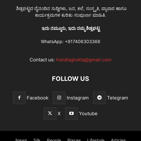
ಶಿಡ್ಲಘಟ್ಟದ ದೈನಂದಿನ ಸುದ್ದಿಗಳು, ಜನ, ಕಲೆ, ಸಂಸ್ಕೃತಿ, ವ್ಯಾಪಾರ ಹಾಗೂ
ಕಾರ್ಯಕ್ರಮಗಳ ಕುರಿತು ಸಂಪೂರ್ಣ ಮಾಹಿತಿ.
ಇದು ನಮ್ಮೂರು, ಇದು ನಮ್ಮ ಶಿಡ್ಲಘಟ್ಟ
WhatsApp:
+917406303366
Contact us:
hisidlaghatta@gmail.com
FOLLOW US
Facebook
Instagram
Telegram
X
Youtube
News
Silk
People
Places
Lifestyle
Articles