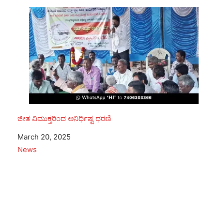
ಜೀತ ವಿಮುಕ್ತರಿಂದ ಅನಿರ್ಧಿಷ್ಟ ಧರಣಿ
Date
March 20, 2025
In relation to
News