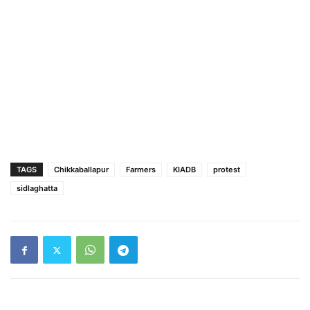
TAGS
Chikkaballapur
Farmers
KIADB
protest
sidlaghatta