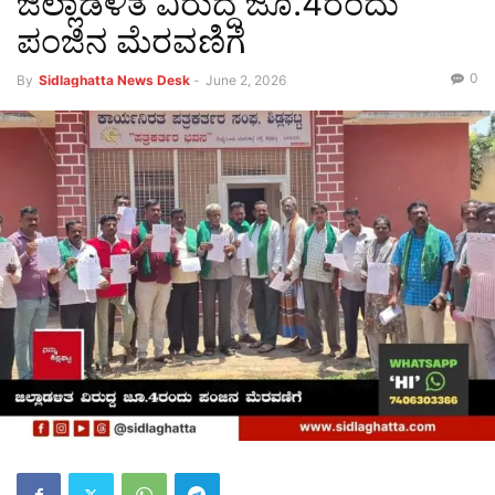
ಜಿಲ್ಲಾಡಳಿತ ವಿರುದ್ದ ಜೂ.4ರಂದು
ಪಂಜಿನ ಮೆರವಣಿಗೆ
0
By
Sidlaghatta News Desk
-
June 2, 2026