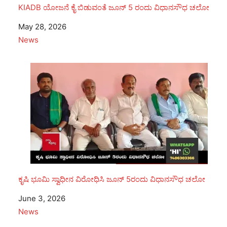
KIADB ಯೋಜನೆ ಕೈ ಬಿಡುವಂತೆ ಜೂನ್ 5 ರಂದು ವಿಧಾನಸೌಧ ಚಲೋ
Date
May 28, 2026
In relation to
News
ಕೃಷಿ ಭೂಮಿ ಸ್ವಾಧೀನ ವಿರೋಧಿಸಿ ಜೂನ್ 5ರಂದು ವಿಧಾನಸೌಧ ಚಲೋ
Date
June 3, 2026
In relation to
News