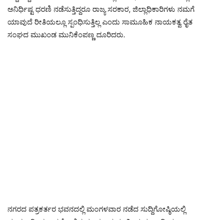
ಅನಿರ್ಧಿಷ್ಟ ಧರಣಿ ನಡೆಸುತ್ತಿದ್ದರೂ ರಾಜ್ಯ ಸರಕಾರ, ಜಿಲ್ಲಾಧಿಕಾರಿಗಳು ನಮಗೆ
ಯಾವುದೆ ರೀತಿಯಲ್ಲೂ ಸ್ಪಂಧಿಸುತ್ತಿಲ್ಲ ಎಂದು ಸಾಮೂಹಿಕ ನಾಯಕತ್ವ ರೈತ
ಸಂಘದ ಮುಖಂಡ ಮುನಿಕೆಂಪಣ್ಣ ದೂರಿದರು.
ನಗರದ ಪತ್ರಕರ್ತರ ಭವನದಲ್ಲಿ ಮಂಗಳವಾರ ನಡೆದ ಸುದ್ದಿಗೋಷ್ಠಿಯಲ್ಲಿ