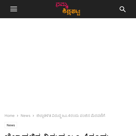
Home
News
ಜಿಲ್ಲಾಡಳಿತ ವಿರುದ್ದ ಜೂ.4ರಂದು ಪಂಜಿನ ಮೆರವಣಿಗೆ
News