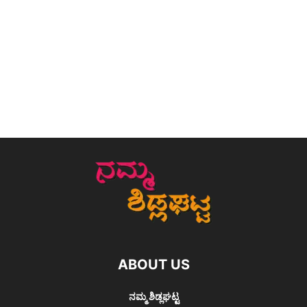
ABOUT US
ನಮ್ಮ ಶಿಡ್ಲಘಟ್ಟ