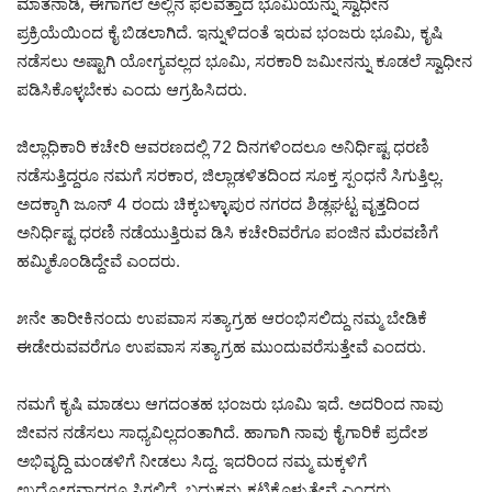
ಮಾತನಾಡಿ, ಈಗಾಗಲೆ ಅಲ್ಲಿನ ಫಲವತ್ತಾದ ಭೂಮಿಯನ್ನು ಸ್ವಾಧೀನ
ಪ್ರಕ್ರಿಯೆಯಿಂದ ಕೈ ಬಿಡಲಾಗಿದೆ. ಇನ್ನುಳಿದಂತೆ ಇರುವ ಭಂಜರು ಭೂಮಿ, ಕೃಷಿ
ನಡೆಸಲು ಅಷ್ಟಾಗಿ ಯೋಗ್ಯವಲ್ಲದ ಭೂಮಿ, ಸರಕಾರಿ ಜಮೀನನ್ನು ಕೂಡಲೆ ಸ್ವಾಧೀನ
ಪಡಿಸಿಕೊಳ್ಳಬೇಕು ಎಂದು ಆಗ್ರಹಿಸಿದರು.
ಜಿಲ್ಲಾಧಿಕಾರಿ ಕಚೇರಿ ಆವರಣದಲ್ಲಿ 72 ದಿನಗಳಿಂದಲೂ ಅನಿರ್ಧಿಷ್ಟ ಧರಣಿ
ನಡೆಸುತ್ತಿದ್ದರೂ ನಮಗೆ ಸರಕಾರ, ಜಿಲ್ಲಾಡಳಿತದಿಂದ ಸೂಕ್ತ ಸ್ಪಂಧನೆ ಸಿಗುತ್ತಿಲ್ಲ.
ಅದಕ್ಕಾಗಿ ಜೂನ್ 4 ರಂದು ಚಿಕ್ಕಬಳ್ಳಾಪುರ ನಗರದ ಶಿಡ್ಲಘಟ್ಟ ವೃತ್ತದಿಂದ
ಅನಿರ್ಧಿಷ್ಟ ಧರಣಿ ನಡೆಯುತ್ತಿರುವ ಡಿಸಿ ಕಚೇರಿವರೆಗೂ ಪಂಜಿನ ಮೆರವಣಿಗೆ
ಹಮ್ಮಿಕೊಂಡಿದ್ದೇವೆ ಎಂದರು.
೫ನೇ ತಾರೀಕಿನಂದು ಉಪವಾಸ ಸತ್ಯಾಗ್ರಹ ಆರಂಭಿಸಲಿದ್ದು ನಮ್ಮ ಬೇಡಿಕೆ
ಈಡೇರುವವರೆಗೂ ಉಪವಾಸ ಸತ್ಯಾಗ್ರಹ ಮುಂದುವರೆಸುತ್ತೇವೆ ಎಂದರು.
ನಮಗೆ ಕೃಷಿ ಮಾಡಲು ಆಗದಂತಹ ಭಂಜರು ಭೂಮಿ ಇದೆ. ಅದರಿಂದ ನಾವು
ಜೀವನ ನಡೆಸಲು ಸಾಧ್ಯವಿಲ್ಲದಂತಾಗಿದೆ. ಹಾಗಾಗಿ ನಾವು ಕೈಗಾರಿಕೆ ಪ್ರದೇಶ
ಅಭಿವೃದ್ದಿ ಮಂಡಳಿಗೆ ನೀಡಲು ಸಿದ್ದ. ಇದರಿಂದ ನಮ್ಮ ಮಕ್ಕಳಿಗೆ
ಉದ್ಯೋಗವಾದರೂ ಸಿಗಲಿದೆ. ಬದುಕನ್ನು ಕಟ್ಟಿಕೊಳ್ಳುತ್ತೇವೆ ಎಂದರು.