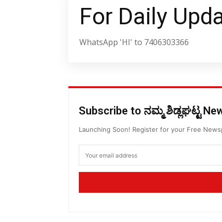
For Daily Upd
WhatsApp 'HI' to 7406303366
Subscribe to ನಮ್ಮ ಶಿಡ್ಲಘಟ್ಟ N
Launching Soon! Register for your Free New