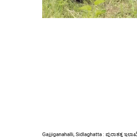
Gajjiganahalli, Sidlaghatta : ಪುರಾತತ್ವ ಇಲಾಖ