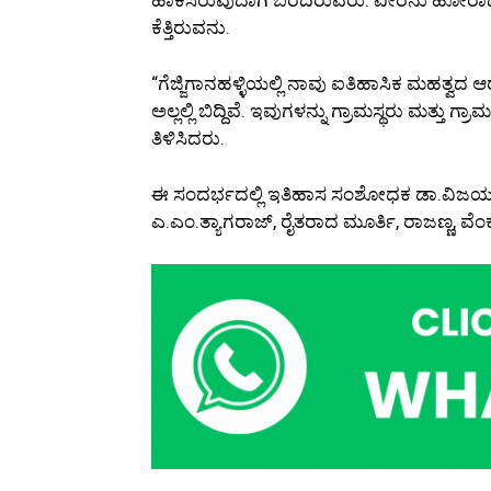
ಕೆತ್ತಿರುವನು.
“ಗೆಜ್ಜಿಗಾನಹಳ್ಳಿಯಲ್ಲಿ ನಾವು ಐತಿಹಾಸಿಕ ಮಹತ್ವದ ಆ
ಅಲ್ಲಲ್ಲಿ ಬಿದ್ದಿವೆ. ಇವುಗಳನ್ನು ಗ್ರಾಮಸ್ಥರು ಮತ್
ತಿಳಿಸಿದರು.
ಈ ಸಂದರ್ಭದಲ್ಲಿ ಇತಿಹಾಸ ಸಂಶೋಧಕ ಡಾ.ವಿಜಯಶಂ
ಎ.ಎಂ.ತ್ಯಾಗರಾಜ್, ರೈತರಾದ ಮೂರ್ತಿ, ರಾಜಣ್ಣ, ವೆಂಕಟ