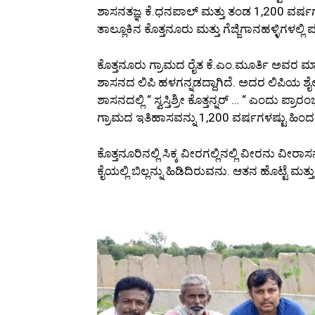
ಶಾಸನತಜ್ಞ ಕೆ.ಧನಪಾಲ್ ಮತ್ತು ತಂಡ 1,200 ವರ್ಷ
ತಾಲ್ಲೂಕಿನ ಕೊತ್ತನೂರು ಮತ್ತು ಗೆಜ್ಜಿಗಾನಹಳ್ಳಿಗಳಲ್ಲಿ ಪತ್ತ
ಕೊತ್ತನೂರು ಗ್ರಾಮದ ರೈತ ಕೆ.ಎಂ.ಮೂರ್ತಿ ಅವರ ಮಾ
ಶಾಸನದ ಲಿಪಿ ಹಳಗನ್ನಡದ್ದಾಗಿದೆ. ಅದರ ಲಿಪಿಯ 
ಶಾಸನದಲ್ಲಿ “ ಸ್ವಸ್ತಿಶ್ರೀ ಕೊತ್ತನ್ನರ್ … “ ಎಂದು 
ಗ್ರಾಮದ ಇತಿಹಾಸವನ್ನು 1,200 ವರ್ಷಗಳಷ್ಟು ಹಿಂದಕ
ಕೊತ್ತನೂರಿನಲ್ಲಿ ಸಿಕ್ಕ ವೀರಗಲ್ಲಿನಲ್ಲಿ ವೀರನು ವೀರಾಸನ
ಕೈಯಲ್ಲಿ ಬಿಲ್ಲನ್ನು ಹಿಡಿದಿರುವನು. ಆತನ ಹೊಟ್ಟೆ ಮತ್ತ