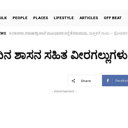
SILK
PEOPLE
PLACES
LIFESTYLE
ARTICLES
OFF BEAT
EWS
Sidlaghatta Silk Cocoon Market-06/08/2026
ಿನ ಶಾಸನ ಸಹಿತ ವೀರಗಲ್ಲುಗಳು ಪ
Facebo
Share
- Advertisement -