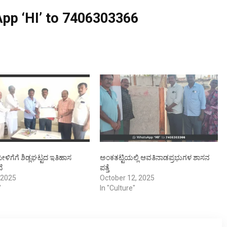
pp ‘HI’ to
7406303366
ಳಿಗೆಗೆ ಶಿಡ್ಲಘಟ್ಟದ ಇತಿಹಾಸ
ಅಂಕತಟ್ಟಿಯಲ್ಲಿ ಆವತಿನಾಡಪ್ರಭುಗಳ ಶಾಸನ
ೆ
ಪತ್ತೆ
 2025
October 12, 2025
"
In "Culture"