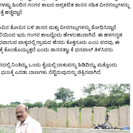
ಗಳಷ್ಟು ಹಿಂದಿನ ಗಂಗರ ಕಾಲದ ಅಪ್ರಕಟಿತ ಶಾಸನ ಸಹಿತ ವೀರಗಲ್ಲುಗಳನ್ನು
ೆ ಹಚ್ಚಿದ್ದಾರೆ.
ವಿನ ತೋಪಿನ ಬಳಿ ಶಾಸನ ಮತ್ತು ವೀರಗಲ್ಲುಗಳನ್ನು ಶೋಧಿಸಿದ್ದಾರೆ.
ಶೈಲಿಯಿಂದ ಇದು ಗಂಗರ ಕಾಲದ್ದೆಂದು ಹೇಳಬಹುದಾಗಿದೆ. ಈ ಹಳಗನ್ನಡ
ಪ್ರಾರಂಭವಾಗುವ ವಾಕ್ಯದಲ್ಲಿ ಗ್ರಾಮದ ಹೆಸರು ಕೊತ್ತನೂರು ಎಂಬ ಪದವು, ಈ
್ಕೆ ಕೊಂಡೊಯ್ಯುತ್ತದೆ ಎಂದು ಶಾಸನತಜ್ಞ ಕೆ.ಧನಪಾಲ್ ತಿಳಿಸಿದರು.
ದಲ್ಲಿ ನಿಂತಿದ್ದು, ಒಂದು ಕೈಯಲ್ಲಿ ಬಾಕುವನ್ನು ಹಿಡಿದಿದ್ದು, ಮತ್ತೊಂದು
ು ಭುಜಕ್ಕೆ ಎರಡು ಬಾಣಗಳು ನೆಟ್ಟಿರುವುದನ್ನು ಚಿತ್ರಿಸಲಾಗಿದೆ.