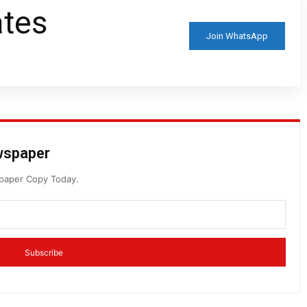
ates
Join WhatsApp
ewspaper
spaper Copy Today.
Subscribe