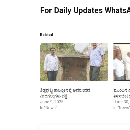
For Daily Updates WhatsA
Related
ಶಿಡ್ಲಘಟ್ಟ ತಾಲ್ಲೂಕಿನಲ್ಲಿ ಅಪರೂಪದ
ಮುಂದಿನ ಪೀ
ವೀರಗಲ್ಲುಗಳು ಪತ್ತೆ
ತಿಳಿಸಬೇಕಿದ
June 9, 2025
June 30,
In "News"
In "News