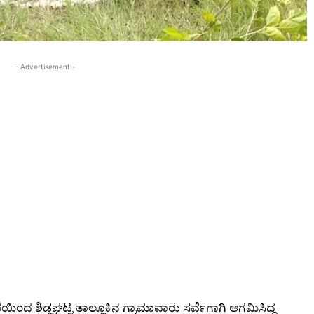
- Advertisement -
ೆಯಿಂದ ಶಿಡ್ಲಘಟ್ಟ ತಾಲ್ಲೂಕಿನ ಗ್ರಾಮಾವಾರು ಸರ್ವೆಗಾಗಿ ಆಗಮಿಸಿದ್ದ