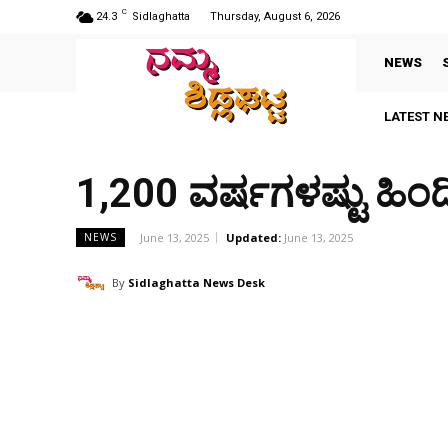
C
24.3
Sidlaghatta
Thursday, August 6, 2026
NEWS
LATEST N
1,200 ವರ್ಷಗಳಷ್ಟು ಹಿಂದ
June 13, 2025
Updated:
June 13, 2025
NEWS
By
Sidlaghatta News Desk