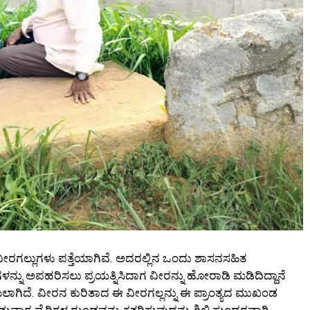
ತು ವೀರಗಲ್ಲುಗಳು ಪತ್ತೆಯಾಗಿವೆ. ಅದರಲ್ಲಿನ ಒಂದು ಶಾಸನಸಹಿತ
ಗೋವುಗಳನ್ನು ಅಪಹರಿಸಲು ಪ್ರಯತ್ನಿಸಿದಾಗ ವೀರನ್ನು ಹೋರಾಡಿ ಮಡಿದಿದ್ದಾನೆ
ಾಗಿದೆ. ವೀರನ ಕುರಿತಾದ ಈ ವೀರಗಲ್ಲನ್ನು ಈ ಪ್ರಾಂತ್ಯದ ಮುಖಂಡ
ಾಗ ವೈರಿಗಳ ರುಂಡವನ್ನು ಕತ್ತರಿಸುವುದನ್ನು ಶಿಲ್ಪಿ ಸುಂದರವಾಗಿ