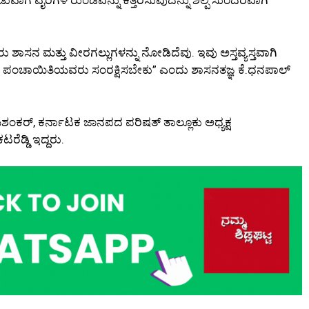
ರು ಶಾಸನ ಮತ್ತು ವೀರಗಲ್ಲುಗಳನ್ನು ನೋಡಿದೆವು. ಇವು ಅಸ್ತವ್ಯಸ್ತವಾಗಿ
ತು ಗ್ರಾಮ ಪಂಚಾಯಿತಿಯವರು ಸಂರಕ್ಷಿಸಬೇಕು” ಎಂದು ಶಾಸನತಜ್ಞ ಕೆ.ಧನಪಾಲ್
ಕರ್, ಕರ್ನಾಟಕ ಜಾನಪದ ಪರಿಷತ್ ತಾಲ್ಲೂಕು ಅಧ್ಯಕ್ಷ
ರೆಡ್ಡಿ ಇದ್ದರು.