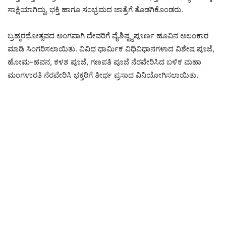
ಸಾಕ್ಷಿಯಾಗಿದ್ದು, ಭಕ್ತಿ ಹಾಗೂ ಸಂಭ್ರಮದ ಜಾತ್ರೆಗೆ ತೊಡಗಿಕೊಂಡರು.
ಬ್ರಹ್ಮರಥೋತ್ಸವದ ಅಂಗವಾಗಿ ದೇವರಿಗೆ ವೈಶಿಷ್ಟ್ಯಪೂರ್ಣ ಹೂವಿನ ಅಲಂಕಾರ
ಮಾಡಿ ಸಿಂಗರಿಸಲಾಯಿತು. ವಿವಿಧ ಧಾರ್ಮಿಕ ವಿಧಿವಿಧಾನಗಳಾದ ವಿಶೇಷ ಪೂಜೆ,
ಹೋಮ-ಹವನ, ಕಳಶ ಪೂಜೆ, ಗಣಪತಿ ಪೂಜೆ ನೆರವೇರಿಸಿದ ಬಳಿಕ ಮಹಾ
ಮಂಗಳಾರತಿ ನೆರವೇರಿಸಿ ಭಕ್ತರಿಗೆ ತೀರ್ಥ ಪ್ರಸಾದ ವಿನಿಯೋಗಿಸಲಾಯಿತು.