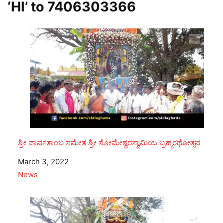
‘HI’ to
7406303366
ಶ್ರೀ ಪಾರ್ವತಾಂಬ ಸಮೇತ ಶ್ರೀ ಸೋಮೇಶ್ವರಸ್ವಾಮಿಯ ಬ್ರಹ್ಮರಥೋತ್ಸವ
Date
March 3, 2022
In relation to
News