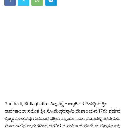
Gudihalli, Sidlaghatta : ಶಿಡ್ಲಘಟ್ಟ ತಾಲ್ಲೂಕಿನ ಗುಡಿಹಳ್ಳಿಯ ಶ್ರೀ
ಪಾರ್ವತಾಂಬಾ ಸಮೇತ ಶ್ರೀ ಸೋಮೇಶ್ವರಸ್ವಾಮಿ ದೇವಾಲಯದ 17ನೇ ವರ್ಷದ
ಬ್ರಹ್ಮರಥೋತ್ಸವವು ಗುರುವಾರ ಭಕ್ತಿಭಾವಪೂರ್ಣ ವಾತಾವರಣದಲ್ಲಿ ನೆರವೇರಿತು.
ಸುತ್ತಮುತ್ತಲಿನ ಗ್ರಾಮಗಳಿಂದ ಆಗಮಿಸಿದ ಸಾವಿರಾರು ಭಕ್ತರು ಈ ಪುಣ್ಯಕರ್ಮಕ್ಕೆ