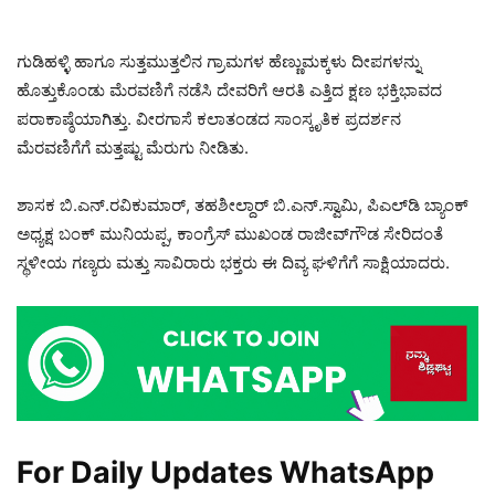
ಗುಡಿಹಳ್ಳಿ ಹಾಗೂ ಸುತ್ತಮುತ್ತಲಿನ ಗ್ರಾಮಗಳ ಹೆಣ್ಣುಮಕ್ಕಳು ದೀಪಗಳನ್ನು
ಹೊತ್ತುಕೊಂಡು ಮೆರವಣಿಗೆ ನಡೆಸಿ ದೇವರಿಗೆ ಆರತಿ ಎತ್ತಿದ ಕ್ಷಣ ಭಕ್ತಿಭಾವದ
ಪರಾಕಾಷ್ಠೆಯಾಗಿತ್ತು. ವೀರಗಾಸೆ ಕಲಾತಂಡದ ಸಾಂಸ್ಕೃತಿಕ ಪ್ರದರ್ಶನ
ಮೆರವಣಿಗೆಗೆ ಮತ್ತಷ್ಟು ಮೆರುಗು ನೀಡಿತು.
ಶಾಸಕ ಬಿ.ಎನ್.ರವಿಕುಮಾರ್, ತಹಶೀಲ್ದಾರ್ ಬಿ.ಎನ್.ಸ್ವಾಮಿ, ಪಿಎಲ್‌ಡಿ ಬ್ಯಾಂಕ್
ಅಧ್ಯಕ್ಷ ಬಂಕ್ ಮುನಿಯಪ್ಪ, ಕಾಂಗ್ರೆಸ್ ಮುಖಂಡ ರಾಜೀವ್‌ಗೌಡ ಸೇರಿದಂತೆ
ಸ್ಥಳೀಯ ಗಣ್ಯರು ಮತ್ತು ಸಾವಿರಾರು ಭಕ್ತರು ಈ ದಿವ್ಯ ಘಳಿಗೆಗೆ ಸಾಕ್ಷಿಯಾದರು.
For Daily Updates WhatsApp