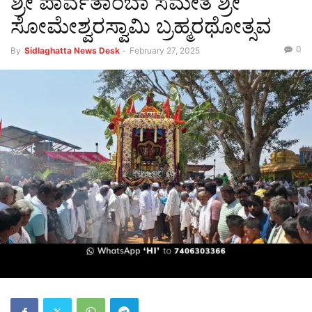
ಶ್ರೀ ಪಾರ್ವತಾಂಬಾ ಸಮೇತ ಶ್ರೀ
ಸೋಮೇಶ್ವರಸ್ವಾಮಿ ಬ್ರಹ್ಮರಥೋತ್ಸವ
0
By
Sidlaghatta News Desk
-
February 27, 2025