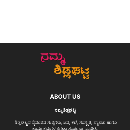
ABOUT US
ನಮ್ಮ ಶಿಡ್ಲಘಟ್ಟ
ಶಿಡ್ಲಘಟ್ಟದ ದೈನಂದಿನ ಸುದ್ದಿಗಳು, ಜನ, ಕಲೆ, ಸಂಸ್ಕೃತಿ, ವ್ಯಾಪಾರ ಹಾಗೂ
ಕಾರ್ಯಕ್ರಮಗಳ ಕುರಿತು ಸಂಪೂರ್ಣ ಮಾಹಿತಿ.