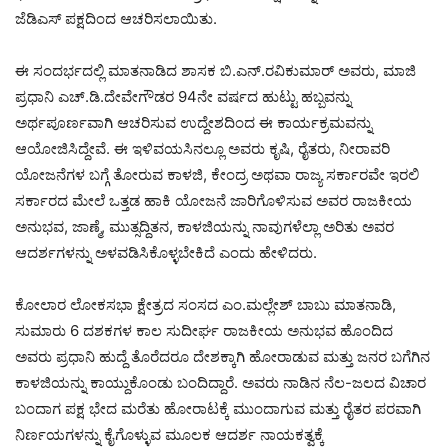
ಜೆಡಿಎಸ್ ಪಕ್ಷದಿಂದ ಆಚರಿಸಲಾಯಿತು.
ಈ ಸಂದರ್ಭದಲ್ಲಿ ಮಾತನಾಡಿದ ಶಾಸಕ ಬಿ.ಎನ್.ರವಿಕುಮಾರ್ ಅವರು, ಮಾಜಿ
ಪ್ರಧಾನಿ ಎಚ್.ಡಿ.ದೇವೇಗೌಡರ 94ನೇ ವರ್ಷದ ಹುಟ್ಟು ಹಬ್ಬವನ್ನು
ಅರ್ಥಪೂರ್ಣವಾಗಿ ಆಚರಿಸುವ ಉದ್ದೇಶದಿಂದ ಈ ಕಾರ್ಯಕ್ರಮವನ್ನು
ಆಯೋಜಿಸಿದ್ದೇವೆ. ಈ ಇಳಿವಯಸಿನಲ್ಲೂ ಅವರು ಕೃಷಿ, ರೈತರು, ನೀರಾವರಿ
ಯೋಜನೆಗಳ ಬಗ್ಗೆ ತೋರುವ ಕಾಳಜಿ, ಕೇಂದ್ರ ಅಥವಾ ರಾಜ್ಯ ಸರ್ಕಾರವೇ ಇರಲಿ
ಸರ್ಕಾರದ ಮೇಲೆ ಒತ್ತಡ ಹಾಕಿ ಯೋಜನೆ ಜಾರಿಗೊಳಿಸುವ ಅವರ ರಾಜಕೀಯ
ಅನುಭವ, ಜಾಣ್ಮೆ, ಮುತ್ಸದ್ದಿತನ, ಕಾಳಜಿಯನ್ನು ನಾವುಗಳೆಲ್ಲಾ ಅರಿತು ಅವರ
ಆದರ್ಶಗಳನ್ನು ಅಳವಡಿಸಿಕೊಳ್ಳಬೇಕಿದೆ ಎಂದು ಹೇಳಿದರು.
ಕೋಲಾರ ಲೋಕಸಭಾ ಕ್ಷೇತ್ರದ ಸಂಸದ ಎಂ.ಮಲ್ಲೇಶ್ ಬಾಬು ಮಾತನಾಡಿ,
ಸುಮಾರು 6 ದಶಕಗಳ ಕಾಲ ಸುದೀರ್ಘ ರಾಜಕೀಯ ಅನುಭವ ಹೊಂದಿದ
ಅವರು ಪ್ರಧಾನಿ ಹುದ್ದೆ ತೊರೆದರೂ ದೇಶಕ್ಕಾಗಿ ಹೋರಾಡುವ ಮತ್ತು ಜನರ ಬಗೆಗಿನ
ಕಾಳಜಿಯನ್ನು ಕಾಯ್ದುಕೊಂಡು ಬಂದಿದ್ದಾರೆ. ಅವರು ನಾಡಿನ ನೆಲ-ಜಲದ ವಿಚಾರ
ಬಂದಾಗ ಪಕ್ಷ ಭೇದ ಮರೆತು ಹೋರಾಟಕ್ಕೆ ಮುಂದಾಗುವ ಮತ್ತು ರೈತರ ಪರವಾಗಿ
ನಿರ್ಣಯಗಳನ್ನು ಕೈಗೊಳ್ಳುವ ಮೂಲಕ ಆದರ್ಶ ನಾಯಕತ್ವಕ್ಕೆ