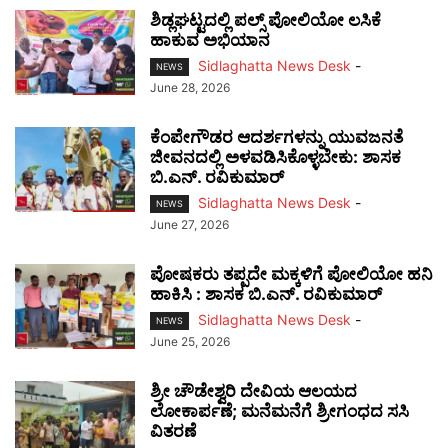
ಶಿಡ್ಲಘಟ್ಟದಲ್ಲಿ ಪಲ್ಸ್ ಪೋಲಿಯೋ ಲಸಿಕೆ
ಹಾಕುವ ಅಭಿಯಾನ
Sidlaghatta News Desk
-
NEWS
June 28, 2026
ಕೆಂಪೇಗೌಡರ ಆದರ್ಶಗಳನ್ನು ಯುವಜನತೆ
ಜೀವನದಲ್ಲಿ ಅಳವಡಿಸಿಕೊಳ್ಳಬೇಕು: ಶಾಸಕ
ಬಿ.ಎನ್. ರವಿಕುಮಾರ್
Sidlaghatta News Desk
-
NEWS
June 27, 2026
ಪೋಷಕರು ತಪ್ಪದೇ ಮಕ್ಕಳಿಗೆ ಪೋಲಿಯೋ ಹನಿ
ಹಾಕಿಸಿ : ಶಾಸಕ ಬಿ.ಎನ್. ರವಿಕುಮಾರ್
Sidlaghatta News Desk
-
NEWS
June 25, 2026
ಶ್ರೀ ಚೌಡೇಶ್ವರಿ ದೇವಿಯ ಆಲಯದ
ಲೋಕಾರ್ಪಣೆ; ಮನೆಮನೆಗೆ ಶ್ರೀಗಂಧದ ಸಸಿ
ವಿತರಣೆ