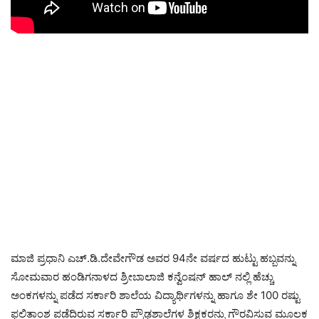
ಮಾಜಿ ಪ್ರಧಾನಿ ಎಚ್.ಡಿ.ದೇವೇಗೌಡ ಅವರ 94ನೇ ವರ್ಷದ ಹುಟ್ಟು ಹಬ್ಬವನ್ನು
ಸೋಮವಾರ ಹಂಡಿಗನಾಳದ ಶ್ರೀಬಾಲಾಜಿ ಕನ್ವೆಂಷನ್ ಹಾಲ್‌ ನಲ್ಲಿ ಹೆಚ್ಚು
ಅಂಕಗಳನ್ನು ಪಡೆದ ಸರ್ಕಾರಿ ಶಾಲೆಯ ವಿದ್ಯಾರ್ಥಿಗಳನ್ನು ಹಾಗೂ ಶೇ 100 ರಷ್ಟು
ಫಲಿತಾಂಶ ಪಡೆದಿರುವ ಸರ್ಕಾರಿ ಪ್ರೌಢಶಾಲೆಗಳ ಶಿಕ್ಷಕರನ್ನು ಗೌರವಿಸುವ ಮೂಲಕ