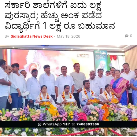
ಸರ್ಕಾರಿ ಶಾಲೆಗಳಿಗೆ ಐದು ಲಕ್ಷ
ಪುರಸ್ಕಾರ; ಹೆಚ್ಚು ಅಂಕ ಪಡೆದ
ವಿದ್ಯಾರ್ಥಿಗೆ 1 ಲಕ್ಷ ರೂ ಬಹುಮಾನ
0
By
Sidlaghatta News Desk
-
May 18, 2026