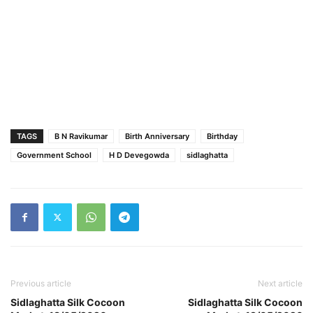
TAGS
B N Ravikumar
Birth Anniversary
Birthday
Government School
H D Devegowda
sidlaghatta
Previous article
Next article
Sidlaghatta Silk Cocoon
Sidlaghatta Silk Cocoon