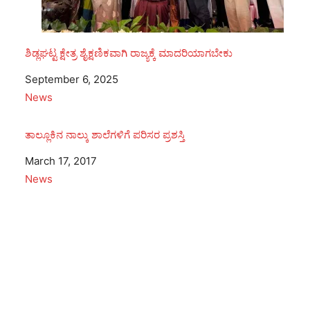
ಶಿಡ್ಲಘಟ್ಟ ಕ್ಷೇತ್ರ ಶೈಕ್ಷಣಿಕವಾಗಿ ರಾಜ್ಯಕ್ಕೆ ಮಾದರಿಯಾಗಬೇಕು
Date
September 6, 2025
In relation to
News
ತಾಲ್ಲೂಕಿನ ನಾಲ್ಕು ಶಾಲೆಗಳಿಗೆ ಪರಿಸರ ಪ್ರಶಸ್ತಿ
Date
March 17, 2017
In relation to
News