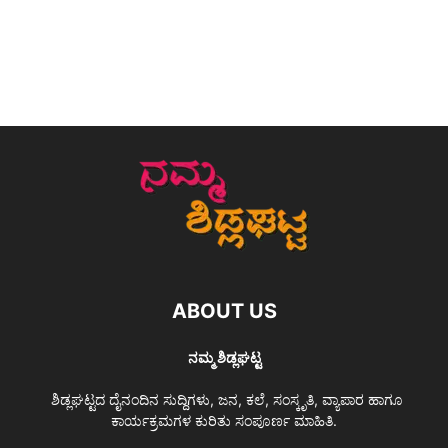
ABOUT US
ನಮ್ಮ ಶಿಡ್ಲಘಟ್ಟ
ಶಿಡ್ಲಘಟ್ಟದ ದೈನಂದಿನ ಸುದ್ದಿಗಳು, ಜನ, ಕಲೆ, ಸಂಸ್ಕೃತಿ, ವ್ಯಾಪಾರ ಹಾಗೂ
ಕಾರ್ಯಕ್ರಮಗಳ ಕುರಿತು ಸಂಪೂರ್ಣ ಮಾಹಿತಿ.