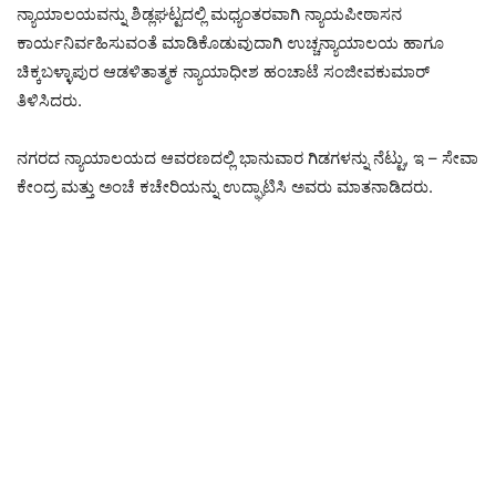
ನ್ಯಾಯಾಲಯವನ್ನು ಶಿಡ್ಲಘಟ್ಟದಲ್ಲಿ ಮಧ್ಯಂತರವಾಗಿ ನ್ಯಾಯಪೀಠಾಸನ
ಕಾರ್ಯನಿರ್ವಹಿಸುವಂತೆ ಮಾಡಿಕೊಡುವುದಾಗಿ ಉಚ್ಚನ್ಯಾಯಾಲಯ ಹಾಗೂ
ಚಿಕ್ಕಬಳ್ಳಾಪುರ ಆಡಳಿತಾತ್ಮಕ ನ್ಯಾಯಾಧೀಶ ಹಂಚಾಟೆ ಸಂಜೀವಕುಮಾರ್
ತಿಳಿಸಿದರು.
ನಗರದ ನ್ಯಾಯಾಲಯದ ಆವರಣದಲ್ಲಿ ಭಾನುವಾರ ಗಿಡಗಳನ್ನು ನೆಟ್ಟು, ಇ – ಸೇವಾ
ಕೇಂದ್ರ ಮತ್ತು ಅಂಚೆ ಕಚೇರಿಯನ್ನು ಉದ್ಘಾಟಿಸಿ ಅವರು ಮಾತನಾಡಿದರು.