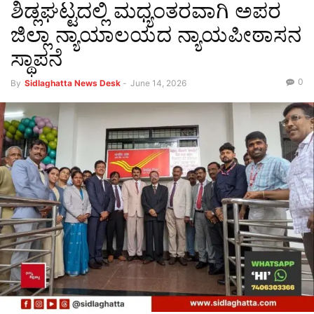
ಶಿಡ್ಲಘಟ್ಟದಲ್ಲಿ ಮಧ್ಯಂತರವಾಗಿ ಅಪರ
ಜಿಲ್ಲಾ ನ್ಯಾಯಾಲಯದ ನ್ಯಾಯಪೀಠಾಸನ
ಸ್ಥಾಪನೆ
0
By
Sidlaghatta News Desk
-
June 14, 2026