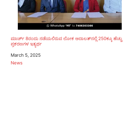
ಮಾರ್ಚ್ 8ರಂದು ನಡೆಯಲಿರುವ ಲೋಕ ಅದಾಲತ್‌ನಲ್ಲಿ 250ಕ್ಕೂ ಹೆಚ್ಚು
ಪ್ರಕರಣಗಳ ಇತ್ಯರ್ಥ
Date
March 5, 2025
In relation to
News