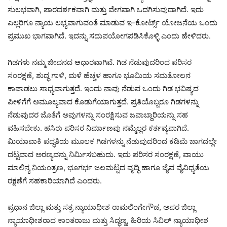
ಸುಲಭವಾಗಿ, ಪಾರದರ್ಶಕವಾಗಿ ಮತ್ತು ವೇಗವಾಗಿ ಒದಗಿಸುವುದಾಗಿದೆ. ಇದು
ಎಲ್ಲರಿಗೂ ನ್ಯಾಯ ಲಭ್ಯವಾಗುವಂತೆ ಮಾಡುವ ಇ-ಕೋರ್ಟ್ಸ್ ಯೋಜನೆಯ ಒಂದು
ಪ್ರಮುಖ ಭಾಗವಾಗಿದೆ. ಇದನ್ನು ಸದುಪಯೋಗಪಡಿಸಿಕೊಳ್ಳಿ ಎಂದು ಹೇಳಿದರು.
ಗಿಡಗಳು ನಮ್ಮ ಜೀವನದ ಆಧಾರವಾಗಿವೆ. ಗಿಡ ನೆಡುವುದರಿಂದ ಪರಿಸರ
ಸಂರಕ್ಷಣೆ, ಶುದ್ಧ ಗಾಳಿ, ಮಳೆ ಹೆಚ್ಚಳ ಹಾಗೂ ಭೂಮಿಯ ಸಮತೋಲನ
ಕಾಪಾಡಲು ಸಾಧ್ಯವಾಗುತ್ತದೆ. ಇಂದು ನಾವು ನೆಡುವ ಒಂದು ಗಿಡ ಭವಿಷ್ಯದ
ಪೀಳಿಗೆಗೆ ಅಮೂಲ್ಯವಾದ ಕೊಡುಗೆಯಾಗುತ್ತದೆ. ಪ್ರತಿಯೊಬ್ಬರೂ ಗಿಡಗಳನ್ನು
ನೆಡುವುದರ ಜೊತೆಗೆ ಅವುಗಳನ್ನು ಸಂರಕ್ಷಿಸುವ ಜವಾಬ್ದಾರಿಯನ್ನು ಸಹ
ವಹಿಸಬೇಕು. ಹಸಿರು ಪರಿಸರ ನಿರ್ಮಾಣವು ನಮ್ಮೆಲ್ಲರ ಕರ್ತವ್ಯವಾಗಿದೆ.
ಮಿಯಾವಾಕಿ ಪದ್ಧತಿಯ ಮೂಲಕ ಗಿಡಗಳನ್ನು ನೆಡುವುದರಿಂದ ಕಡಿಮೆ ಜಾಗದಲ್ಲೇ
ದಟ್ಟವಾದ ಅರಣ್ಯವನ್ನು ನಿರ್ಮಿಸಬಹುದು. ಇದು ಪರಿಸರ ಸಂರಕ್ಷಣೆ, ವಾಯು
ಮಾಲಿನ್ಯ ನಿಯಂತ್ರಣ, ಭೂಗರ್ಭ ಜಲಮಟ್ಟದ ವೃದ್ಧಿ ಹಾಗೂ ಜೈವ ವೈವಿಧ್ಯತೆಯ
ರಕ್ಷಣೆಗೆ ಸಹಕಾರಿಯಾಗಿದೆ ಎಂದರು.
ಪ್ರಧಾನ ಜಿಲ್ಲಾ ಮತ್ತು ಸತ್ರ ನ್ಯಾಯಾಧೀಶ ರಾಮಲಿಂಗೇಗೌಡ, ಅಪರ ಜಿಲ್ಲಾ
ನ್ಯಾಯಾಧೀಶರಾದ ಕಾಂತರಾಜು ಮತ್ತು ಸಿದ್ಧಣ್ಣ, ಹಿರಿಯ ಸಿವಿಲ್ ನ್ಯಾಯಾಧೀಶ