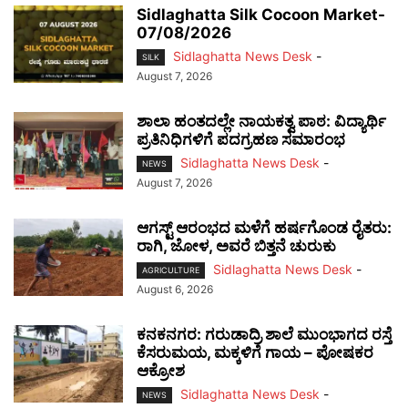
Sidlaghatta Silk Cocoon Market-
07/08/2026
Sidlaghatta News Desk
-
SILK
August 7, 2026
ಶಾಲಾ ಹಂತದಲ್ಲೇ ನಾಯಕತ್ವ ಪಾಠ: ವಿದ್ಯಾರ್ಥಿ
ಪ್ರತಿನಿಧಿಗಳಿಗೆ ಪದಗ್ರಹಣ ಸಮಾರಂಭ
Sidlaghatta News Desk
-
NEWS
August 7, 2026
ಆಗಸ್ಟ್ ಆರಂಭದ ಮಳೆಗೆ ಹರ್ಷಗೊಂಡ ರೈತರು:
ರಾಗಿ, ಜೋಳ, ಅವರೆ ಬಿತ್ತನೆ ಚುರುಕು
Sidlaghatta News Desk
-
AGRICULTURE
August 6, 2026
ಕನಕನಗರ: ಗರುಡಾದ್ರಿ ಶಾಲೆ ಮುಂಭಾಗದ ರಸ್ತೆ
ಕೆಸರುಮಯ, ಮಕ್ಕಳಿಗೆ ಗಾಯ – ಪೋಷಕರ
ಆಕ್ರೋಶ
Sidlaghatta News Desk
-
NEWS