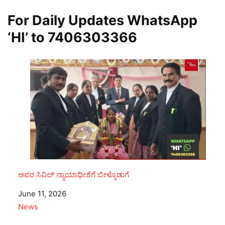
For Daily Updates WhatsApp
‘HI’ to
7406303366
ಅಪರ ಸಿವಿಲ್ ನ್ಯಾಯಾಧೀಶೆಗೆ ಬೀಳ್ಕೊಡುಗೆ
Date
June 11, 2026
In relation to
News