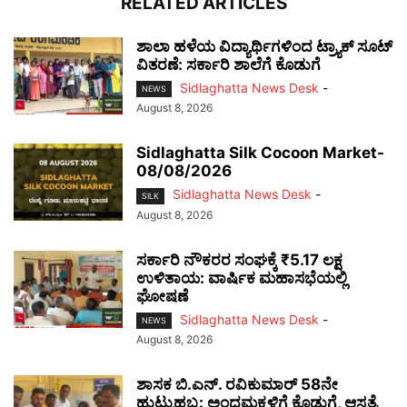
RELATED ARTICLES
ಶಾಲಾ ಹಳೆಯ ವಿದ್ಯಾರ್ಥಿಗಳಿಂದ ಟ್ರ್ಯಾಕ್‌ ಸೂಟ್
ವಿತರಣೆ: ಸರ್ಕಾರಿ ಶಾಲೆಗೆ ಕೊಡುಗೆ
Sidlaghatta News Desk
-
NEWS
August 8, 2026
Sidlaghatta Silk Cocoon Market-
08/08/2026
Sidlaghatta News Desk
-
SILK
August 8, 2026
ಸರ್ಕಾರಿ ನೌಕರರ ಸಂಘಕ್ಕೆ ₹5.17 ಲಕ್ಷ
ಉಳಿತಾಯ: ವಾರ್ಷಿಕ ಮಹಾಸಭೆಯಲ್ಲಿ
ಘೋಷಣೆ
Sidlaghatta News Desk
-
NEWS
August 8, 2026
ಶಾಸಕ ಬಿ.ಎನ್. ರವಿಕುಮಾರ್ 58ನೇ
ಹುಟ್ಟುಹಬ್ಬ: ಅಂಧಮಕ್ಕಳಿಗೆ ಕೊಡುಗೆ, ಆಸ್ಪತ್ರೆ