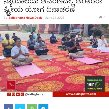
ನ್ಯಾಯಾಲಯ ಆವರಣದಲ್ಲಿ ಅಂತರರಾ
ಷ್ಟ್ರೀಯ ಯೋಗ ದಿನಾಚರಣೆ
0
By
Sidlaghatta News Desk
-
June 21, 2026