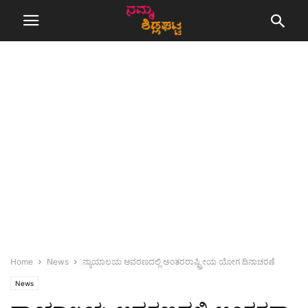
Home
News
ನ್ಯಾಯಾಲಯ ಆವರಣದಲ್ಲಿ ಅಂತರರಾಷ್ಟ್ರೀಯ ಯೋಗ ದಿನಾಚರಣೆ
News