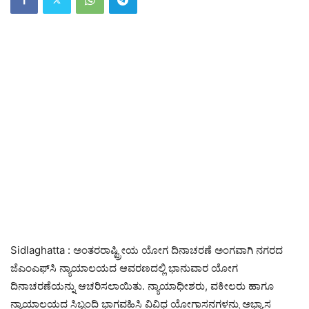
Sidlaghatta : ಅಂತರರಾಷ್ಟ್ರೀಯ ಯೋಗ ದಿನಾಚರಣೆ ಅಂಗವಾಗಿ ನಗರದ
ಜೆಎಂಎಫ್‌ಸಿ ನ್ಯಾಯಾಲಯದ ಆವರಣದಲ್ಲಿ ಭಾನುವಾರ ಯೋಗ
ದಿನಾಚರಣೆಯನ್ನು ಆಚರಿಸಲಾಯಿತು. ನ್ಯಾಯಾಧೀಶರು, ವಕೀಲರು ಹಾಗೂ
ನ್ಯಾಯಾಲಯದ ಸಿಬ್ಬಂದಿ ಭಾಗವಹಿಸಿ ವಿವಿಧ ಯೋಗಾಸನಗಳನ್ನು ಅಭ್ಯಾಸ