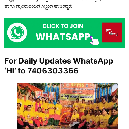
ಹಾಗೂ ನ್ಯಾಯಾಲಯದ ಸಿಬ್ಬಂದಿ ಹಾಜರಿದ್ದರು.
For Daily Updates WhatsApp
‘HI’ to
7406303366