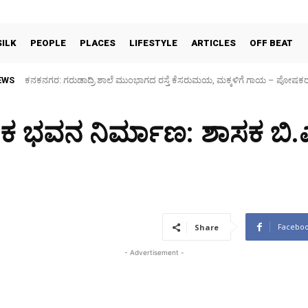
SILK
PEOPLE
PLACES
LIFESTYLE
ARTICLES
OFF BEAT
EWS
Sidlaghatta Silk Cocoon Market-06/08/2026
ಿ ಕನಕ ಭವನ ನಿರ್ಮಾಣ: ಶಾಸಕ ಬಿ.
Facebo
Share
- Advertisement -