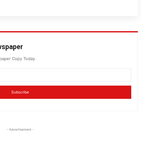
ewspaper
spaper Copy Today.
Subscribe
- Advertisement -