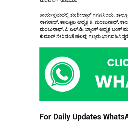
ಮೆರವಣಿಗೆ ನಡೆಯಿತು.
ಕಾರ್ಯಕ್ರಮದಲ್ಲಿ ತಹಶೀಲ್ದಾರ್ ಗಗನಸಿಂಧು, ತಾಲ್ಲ
ನಾಗರಾಜ್, ತಾಲ್ಲೂಕು ಅಧ್ಯಕ್ಷ ಕೆ. ಮಂಜುನಾಥ್, ಕ
ಮಂಜುನಾಥ್, ಪಿ.ಎಲ್.ಡಿ. ಬ್ಯಾಂಕ್ ಅಧ್ಯಕ್ಷ ಬಂಕ್ ಮ
ಕುಮಾರ್ ಸೇರಿದಂತೆ ಹಲವು ಗಣ್ಯರು ಭಾಗವಹಿಸಿದ್ದರ
For Daily Updates WhatsA