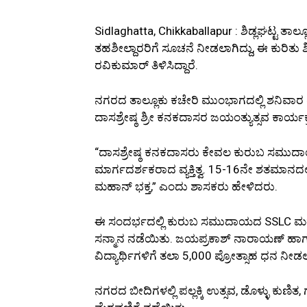
Sidlaghatta, Chikkaballapur : ಶಿಡ್ಲಘಟ್ಟ ತಾಲ
ತಹಶೀಲ್ದಾರರಿಗೆ ಸೂಚನೆ ನೀಡಲಾಗಿದ್ದು, ಈ ಕುರಿತು 
ರವಿಕುಮಾರ್ ತಿಳಿಸಿದ್ದಾರೆ.
ನಗರದ ತಾಲ್ಲೂಕು ಕಚೇರಿ ಮುಂಭಾಗದಲ್ಲಿ ಶನಿವಾ
ದಾಸಶ್ರೇಷ್ಠ ಶ್ರೀ ಕನಕದಾಸರ ಜಯಂತ್ಯುತ್ಸವ ಕಾರ್
“ದಾಸಶ್ರೇಷ್ಠ ಕನಕದಾಸರು ಕೇವಲ ಕುರುಬ ಸಮುದಾ
ಮಾರ್ಗದರ್ಶಕರಾದ ವ್ಯಕ್ತಿತ್ವ. 15-16ನೇ ಶತಮಾನದ
ಮಹಾನ್ ಭಕ್ತ,” ಎಂದು ಶಾಸಕರು ಹೇಳಿದರು.
ಈ ಸಂದರ್ಭದಲ್ಲಿ ಕುರುಬ ಸಮುದಾಯದ SSLC ಮತ್ತು P
ಸನ್ಮಾನ ನಡೆಯಿತು. ಜಯಪ್ರಕಾಶ್ ನಾರಾಯಣ್ ಹಾಗೂ ಎ
ವಿದ್ಯಾರ್ಥಿಗಳಿಗೆ ತಲಾ ₹5,000 ಪ್ರೋತ್ಸಾಹ ಧನ ನೀ
ನಗರದ ಬೀದಿಗಳಲ್ಲಿ ಪಲ್ಲಕ್ಕಿ ಉತ್ಸವ, ಡೊಳ್ಳು ಕ