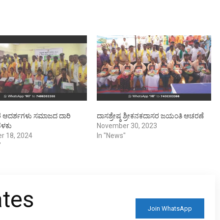
 ಆದರ್ಶಗಳು ಸಮಾಜದ ದಾರಿ
ದಾಸಶ್ರೇಷ್ಠ ಶ್ರೀಕನಕದಾಸರ ಜಯಂತಿ ಆಚರಣೆ
ೆಳಕು
November 30, 2023
r 18, 2024
In "News"
"
ates
Join WhatsApp