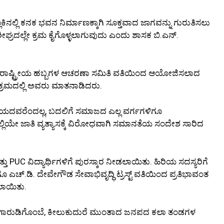
್ಲೂಕಿನಲ್ಲಿ ಕನಕ ಭವನ ನಿರ್ಮಾಣಕ್ಕಾಗಿ ಸೂಕ್ತವಾದ ಜಾಗವನ್ನು ಗುರುತಿಸಲು
ಶೀಘ್ರದಲ್ಲೇ ಕ್ರಮ ಕೈಗೊಳ್ಳಲಾಗುವುದು ಎಂದು ಶಾಸಕ ಬಿ.ಎನ್.
ರ ರಾಷ್ಟ್ರೀಯ ಹಬ್ಬಗಳ ಆಚರಣಾ ಸಮಿತಿ ವತಿಯಿಂದ ಆಯೋಜಿಸಲಾದ
ಯಕ್ರಮದಲ್ಲಿ ಅವರು ಮಾತನಾಡಿದರು.
ಯದವರೆಂದಲ್ಲ, ಬದಲಿಗೆ ಸಮಾಜದ ಎಲ್ಲ ವರ್ಗಗಳಿಗೂ
ಲ್ಲಿಯೇ ಜಾತಿ ವ್ಯತ್ಯಾಸಕ್ಕೆ ವಿರೋಧವಾಗಿ ಸಮಾನತೆಯ ಸಂದೇಶ ಸಾರಿದ
UC ವಿದ್ಯಾರ್ಥಿಗಳಿಗೆ ಪುರಸ್ಕಾರ ನೀಡಲಾಯಿತು. ಹಿರಿಯ ಸದಸ್ಯರಿಗೆ
ಚ್.ಡಿ. ದೇವೇಗೌಡ ಸೇವಾಭಿವೃದ್ಧಿ ಟ್ರಸ್ಟ್ ವತಿಯಿಂದ ಪ್ರತಿಭಾವಂತ
ಡಲಾಯಿತು.
ುಣಿತ, ಗಾರುಡಿಗೊಂಬೆ, ಕೀಲುಕುದುರೆ ಮುಂತಾದ ಜನಪದ ಕಲಾ ತಂಡಗಳ