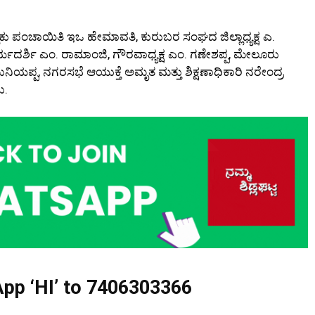
ೂಕು ಪಂಚಾಯಿತಿ ಇಒ ಹೇಮಾವತಿ, ಕುರುಬರ ಸಂಘದ ಜಿಲ್ಲಾಧ್ಯಕ್ಷ ಎ.
ಾರ್ಯದರ್ಶಿ ಎಂ. ರಾಮಾಂಜಿ, ಗೌರವಾಧ್ಯಕ್ಷ ಎಂ. ಗಣೇಶಪ್ಪ, ಮೇಲೂರು
ುನಿಯಪ್ಪ, ನಗರಸಭೆ ಆಯುಕ್ತೆ ಅಮೃತ ಮತ್ತು ಶಿಕ್ಷಣಾಧಿಕಾರಿ ನರೇಂದ್ರ
ು.
pp ‘HI’ to
7406303366