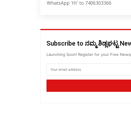
WhatsApp 'HI' to 7406303366
Subscribe to ನಮ್ಮ ಶಿಡ್ಲಘಟ್ಟ N
Launching Soon! Register for your Free New