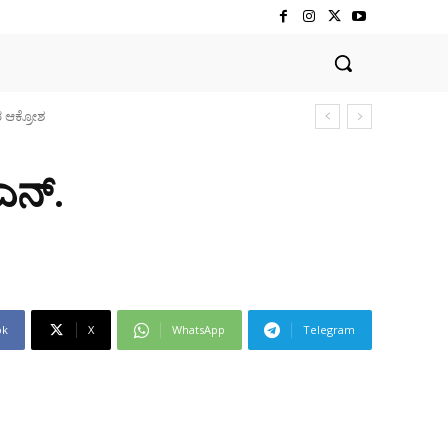
ಎನ್.
ok
X
WhatsApp
Telegram