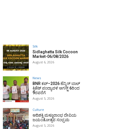
Silk
Sidlaghatta Silk Cocoon
Market-06/08/2026
August 6, 2026
News
BNR ಕಪ್–2026 ಟೆನ್ನಿಸ್ ಬಾಲ್
ಕ್ರಿಕೆಟ್ ಪಂದ್ಯಾವಳಿ ಆಗಸ್ಟ್ 6ರಿಂದ
9ರವರೆಗೆ
August 5, 2026
Culture
ಆದಿಶಕ್ತಿ ಮಳ್ಳೂರಾಂಭ ದೇವಿಯ
ಜಯಂತೋತ್ಸವ ಸಂಭ್ರಮ
August 5, 2026