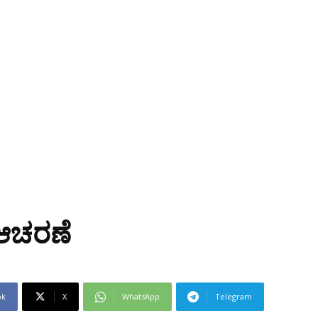
ವ ಆಚರಣೆ
ok
X
WhatsApp
Telegram