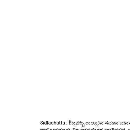
Sidlaghatta : ಶಿಡ್ಲಘಟ್ಟ ತಾಲ್ಲೂಕಿನ ಸಮಾನ 
ರಾಜ್ಯೋತ್ಸವವನ್ನು ವಿಜೃಂಭಣೆಯಿಂದ ಆಚರಿಸಲಿದೆ ಎ