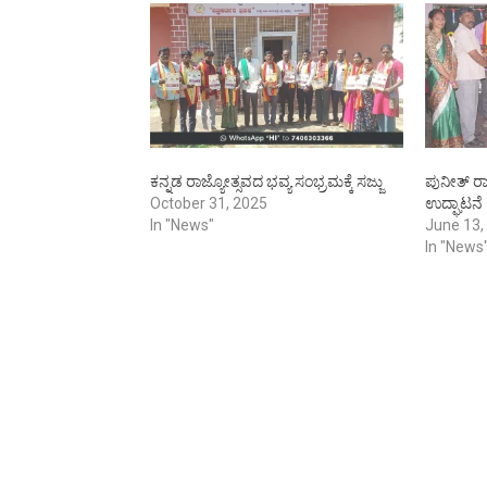
ಕನ್ನಡ ರಾಜ್ಯೋತ್ಸವದ ಭವ್ಯ ಸಂಭ್ರಮಕ್ಕೆ ಸಜ್ಜು
ಪುನೀತ್ ರಾ
October 31, 2025
ಉದ್ಘಾಟನೆ
In "News"
June 13,
In "News