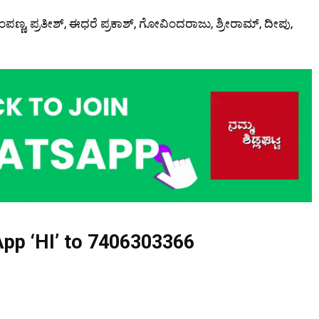
ೆಂಪಣ್ಣ, ಪ್ರತೀಶ್, ಈಧರೆ ಪ್ರಕಾಶ್, ಗೋವಿಂದರಾಜು, ಶ್ರೀರಾಮ್, ದೀಪು,
pp ‘HI’ to
7406303366