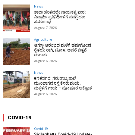
News
ಶಾಲಾ ಹಂತದಲ್ಲೇ ನಾಯಕತ್ವ ಪಾಠ:
ವಿದ್ಯಾರ್ಥಿ ಪ್ರತಿನಿಧಿಗಳಿಗೆ ಪದಗ್ರಹಣ
ಸಮಾರಂಭ
August 7, 2026
Agriculture
ಆಗಸ್ಟ್ ಆರಂಭದ ಮಳೆಗೆ ಹರ್ಷಗೊಂಡ
ರೈತರು: ರಾಗಿ, ಜೋಳ, ಅವರೆ ಬಿತ್ತನೆ
ಚುರುಕು
August 6, 2026
News
ಕನಕನಗರ: ಗರುಡಾದ್ರಿ ಶಾಲೆ
ಮುಂಭಾಗದ ರಸ್ತೆ ಕೆಸರುಮಯ,
ಮಕ್ಕಳಿಗೆ ಗಾಯ – ಪೋಷಕರ ಆಕ್ರೋಶ
August 6, 2026
COVID-19
Covid-19
Sidlaghatta Covid-19 Update-