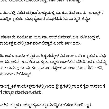
ಲ್ಲಿ ನಡೆದ ಪತ್ರಿಕಾಗೋಷ್ಠಿಯಲ್ಲಿ ಮಾತನಾಡಿದ ಅವರು, ತಾಲ್ಲೂಕಿನ
 ಯಲ್ಲಿ ಕನ್ನಡಪರ ಮತ್ತು ರೈತಪರ ಸಂಘಟನೆಗಳು ಒಗ್ಗೂಡಿ ಕನ್ನಡ
ೆಯ ವರ್ತೂರು ಸಂತೋಷ್, ಜೂ. ಡಾ. ರಾಜ್‌ಕುಮಾರ್, ಜೂ. ರವಿಚಂದ್ರನ್,
ಾರ್ಯಕ್ರಮದಲ್ಲಿ ಭಾಗವಹಿಸಲಿದ್ದಾರೆ ಎಂದು ತಿಳಿಸಿದರು.
ಿ, ಅಖಿಲ ಭಾರತ ಕನ್ನಡ ಸಾಹಿತ್ಯ ಸಮ್ಮೇಳನದ ಅಂಗವಾಗಿ ಕನ್ನಡದ ರಥವು
ಟೆಗೆ ಆಗಮಿಸಲಿದೆ. ಶಾಸಕರು ಮತ್ತು ತಾಲ್ಲೂಕು ಆಡಳಿತದ ವತಿಯಿಂದ ರಥವನ್ನು
 ಮಾಡಲಾಗುವುದು. ನಂತರ ಪ್ರಮುಖ ರಸ್ತೆಗಳ ಮೂಲಕ ಮೆರವಣಿಗೆ ನಡೆಸಿ,
ು ಎಂದು ತಿಳಿಸಿದ್ದಾರೆ.
್ಕೃತಿಕ ಕಾರ್ಯಕ್ರಮಗಳಲ್ಲಿ ವಿವಿಧ ಕ್ಷೇತ್ರಗಳಲ್ಲಿ ಸಾಧನೆಗೈದ ಸಾಧಕರಿಗೆ
ಗಳಿಗೆ ಸನ್ಮಾನ ಮಾಡಲಾಗುವುದು.
ಗವಹಿಸಿ ಕನ್ನಡ ರಾಜ್ಯೋತ್ಸವವನ್ನು ಯಶಸ್ವಿಗೊಳಿಸಲು ಕೋರಿದ್ದಾರೆ.