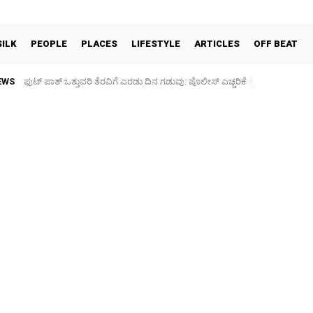
SILK
PEOPLE
PLACES
LIFESTYLE
ARTICLES
OFF BEAT
EWS
ಪಶು ಆರೋಗ್ಯ ತಪಾಸಣೆ ಶಿಬಿರ: ಕೃಷಿ ವಿದ್ಯಾರ್ಥಿಗಳಿಂದ ಉಚಿತ ಚಿಕಿತ್ಸೆ