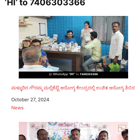
‘HI’ to
7406303366
ಮಳ್ಳೂರಿನ ಗೌರಮ್ಮ ಮಲ್ಲಿಶೆಟ್ಟಿ ಆರೋಗ್ಯ ಕೇಂದ್ರದಲ್ಲಿ ಉಚಿತ ಆರೋಗ್ಯ ಶಿಬಿರ
Date
October 27, 2024
In relation to
News