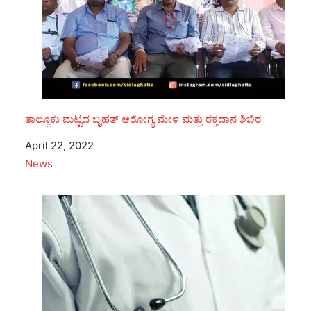
ತಾಲ್ಲೂಕು ಮಟ್ಟದ ಬೃಹತ್ ಆರೋಗ್ಯ‌ ಮೇಳ ಮತ್ತು ರಕ್ತದಾನ ಶಿಬಿರ
Date
April 22, 2022
In relation to
News