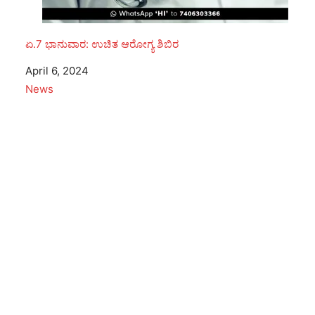
ಏ.7 ಭಾನುವಾರ: ಉಚಿತ ಆರೋಗ್ಯ ಶಿಬಿರ
Date
April 6, 2024
In relation to
News