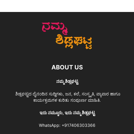
ABOUT US
ನಮ್ಮ ಶಿಡ್ಲಘಟ್ಟ
ಶಿಡ್ಲಘಟ್ಟದ ದೈನಂದಿನ ಸುದ್ದಿಗಳು, ಜನ, ಕಲೆ, ಸಂಸ್ಕೃತಿ, ವ್ಯಾಪಾರ ಹಾಗೂ
ಕಾರ್ಯಕ್ರಮಗಳ ಕುರಿತು ಸಂಪೂರ್ಣ ಮಾಹಿತಿ.
ಇದು ನಮ್ಮೂರು, ಇದು ನಮ್ಮ ಶಿಡ್ಲಘಟ್ಟ
WhatsApp:
+917406303366