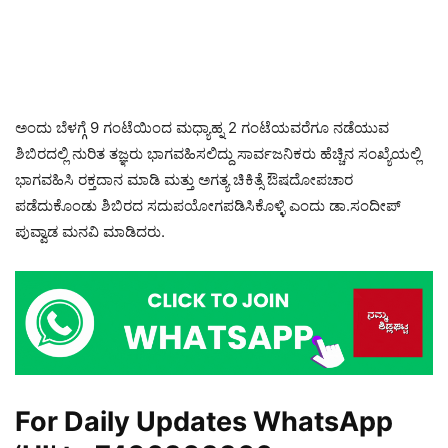
ಅಂದು ಬೆಳಗ್ಗೆ 9 ಗಂಟೆಯಿಂದ ಮಧ್ಯಾಹ್ನ 2 ಗಂಟೆಯವರೆಗೂ ನಡೆಯುವ
ಶಿಬಿರದಲ್ಲಿ ನುರಿತ ತಜ್ಞರು ಭಾಗವಹಿಸಲಿದ್ದು ಸಾರ್ವಜನಿಕರು ಹೆಚ್ಚಿನ ಸಂಖ್ಯೆಯಲ್ಲಿ
ಭಾಗವಹಿಸಿ ರಕ್ತದಾನ ಮಾಡಿ ಮತ್ತು ಅಗತ್ಯ ಚಿಕಿತ್ಸೆ ಔಷದೋಪಚಾರ
ಪಡೆದುಕೊಂಡು ಶಿಬಿರದ ಸದುಪಯೋಗಪಡಿಸಿಕೊಳ್ಳಿ ಎಂದು ಡಾ.ಸಂದೀಪ್
ಪುವ್ವಾಡ ಮನವಿ ಮಾಡಿದರು.
For Daily Updates WhatsApp