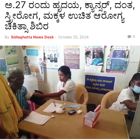
ಅ.27 ರಂದು ಹೃದಯ, ಕ್ಯಾನ್ಸರ್, ದಂತ,
ಸ್ತ್ರೀರೋಗ, ಮಕ್ಕಳ ಉಚಿತ ಆರೋಗ್ಯ
ಚಿಕಿತ್ಸಾ ಶಿಬಿರ
0
By
Sidlaghatta News Desk
-
October 25, 2024