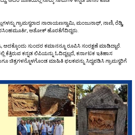
ಲ್ಲುಗಳನ್ನು ಗ್ರಾಮಸ್ಥರಾದ ನಾರಾಯಣಸ್ವಾಮಿ, ಮಂಜುನಾಥ್, ನಾಣಿ, ರೆಡ್ಡಿ,
ರಸಿಂಹಮೂರ್ತಿ, ಅಶೋಕ್ ಹೊರತೆಗೆದಿದ್ದರು.
 ಅದಕ್ಕೊಂದು ಸುಂದರ ಕಮಾನನ್ನೂ ರೂಪಿಸಿ ಸಂರಕ್ಷಣೆ ಮಾಡಿದ್ದಾರೆ.
ಕೆತ್ತಿರುವ ಕನ್ನಡ ಲಿಪಿಯನ್ನು ಓದಿದ್ದಲ್ಲದೆ, ಕರ್ನಾಟಕ ಇತಿಹಾಸ
ಿತ್ರಗಳನ್ನೊಳಗೊಂಡ ಮಾಹಿತಿ ಫಲಕವನ್ನು ಸಿದ್ಧಪಡಿಸಿ ಗ್ರಾಮಸ್ಥರಿಗೆ