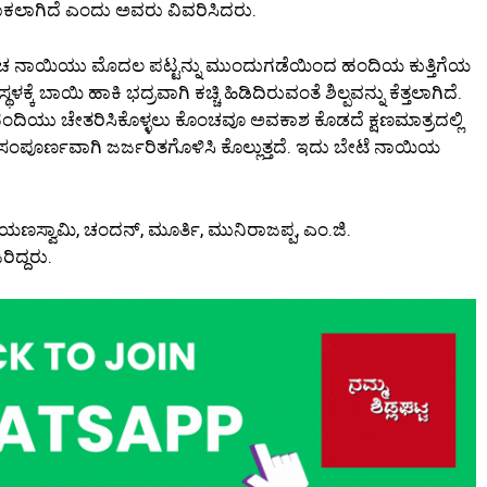
ಹಾಕಲಾಗಿದೆ ಎಂದು ಅವರು ವಿವರಿಸಿದರು.
ಂಚ ನಾಯಿಯು ಮೊದಲ ಪಟ್ಟನ್ನು ಮುಂದುಗಡೆಯಿಂದ ಹಂದಿಯ ಕುತ್ತಿಗೆಯ
್ಕೆ ಬಾಯಿ ಹಾಕಿ ಭದ್ರವಾಗಿ ಕಚ್ಚಿ ಹಿಡಿದಿರುವಂತೆ ಶಿಲ್ಪವನ್ನು ಕೆತ್ತಲಾಗಿದೆ.
ಂದಿಯು ಚೇತರಿಸಿಕೊಳ್ಳಲು ಕೊಂಚವೂ ಅವಕಾಶ ಕೊಡದೆ ಕ್ಷಣಮಾತ್ರದಲ್ಲಿ
ಸಂಪೂರ್ಣವಾಗಿ ಜರ್ಜರಿತಗೊಳಿಸಿ ಕೊಲ್ಲುತ್ತದೆ. ಇದು ಬೇಟೆ ನಾಯಿಯ
ಣಸ್ವಾಮಿ, ಚಂದನ್, ಮೂರ್ತಿ, ಮುನಿರಾಜಪ್ಪ, ಎಂ.ಜಿ.
ರಿದ್ದರು.