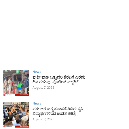
News
ಫುಟ್‌ ಪಾತ್ ಒತ್ತುವರಿ ತೆರವಿಗೆ ಎರಡು
ದಿನ ಗಡುವು: ಪೊಲೀಸ್ ಎಚ್ಚರಿಕೆ
August 7, 2026
News
ಪಶು ಆರೋಗ್ಯ ತಪಾಸಣೆ ಶಿಬಿರ: ಕೃಷಿ
ವಿದ್ಯಾರ್ಥಿಗಳಿಂದ ಉಚಿತ ಚಿಕಿತ್ಸೆ
August 7, 2026