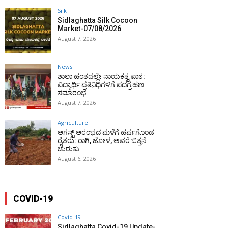
Silk
Sidlaghatta Silk Cocoon
Market-07/08/2026
August 7, 2026
News
ಶಾಲಾ ಹಂತದಲ್ಲೇ ನಾಯಕತ್ವ ಪಾಠ:
ವಿದ್ಯಾರ್ಥಿ ಪ್ರತಿನಿಧಿಗಳಿಗೆ ಪದಗ್ರಹಣ
ಸಮಾರಂಭ
August 7, 2026
Agriculture
ಆಗಸ್ಟ್ ಆರಂಭದ ಮಳೆಗೆ ಹರ್ಷಗೊಂಡ
ರೈತರು: ರಾಗಿ, ಜೋಳ, ಅವರೆ ಬಿತ್ತನೆ
ಚುರುಕು
August 6, 2026
COVID-19
Covid-19
Sidlaghatta Covid-19 Update-