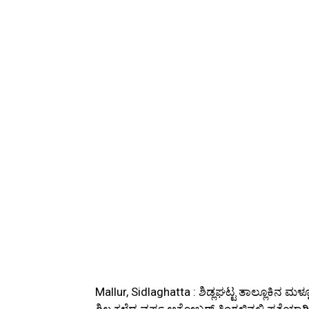
Mallur, Sidlaghatta : ಶಿಡ್ಲಘಟ್ಟ ತಾಲ್ಲೂಕಿನ
ಶಿಲ್ಪ ಕಳೆದ ವರ್ಷ ಅಕ್ಟೋಬರ್ ತಿಂಗಳಿನಲ್ಲಿ ಪತ್ತೆಯ