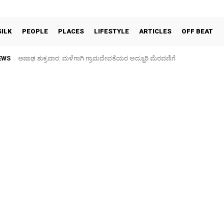
SILK
PEOPLE
PLACES
LIFESTYLE
ARTICLES
OFF BEAT
EWS
ಆಷಾಢ ಶುಕ್ರವಾರ: ಮಳೆಗಾಗಿ ಗ್ರಾಮದೇವತೆಯರ ಅದ್ದೂರಿ ಮೆರವಣಿಗೆ
ಫುಟ್‌ ಪಾತ್ ಒತ್ತುವರಿ ತೆರವಿಗೆ ಎರಡು ದಿನ ಗಡುವು: ಪೊಲೀಸ್ ಎಚ್ಚರಿಕೆ