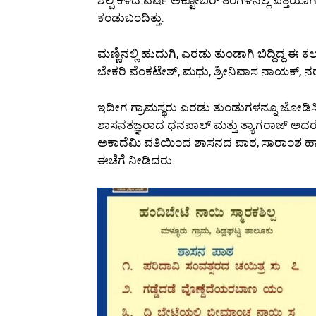
ಕಂಡುಬಂದಿತ್ತು.
ಮಣ್ಣಿನಲ್ಲಿ ಹುದುಗಿ, ಎರಡು ತುಂಡಾಗಿ ಬಿದ್ದಿದ್ದ ಈ ಕ
ಬೇಕರಿ ವೆಂಕಟೇಶ್, ಮಧು, ಶ್ರೀನಿವಾಸ ನಾಯಕ್, ನ
ಇದೀಗ ಗ್ರಾಮಸ್ಥರು ಎರಡು ತುಂಡುಗಳನ್ನೂ ಜೋಡಿಸಿ,
ಶಾಸನತಜ್ಞರಾದ ಧನಪಾಲ್ ಮತ್ತು ತ್ಯಾಗರಾಜ್ ಅದರಲ್ಲಿ 
ಅಕಾದೆಮಿ ವತಿಯಿಂದ ಶಾಸನದ ಪಾಠ, ಸಾರಾಂಶ ಹಾಗೂ ಚ
ಈಚೆಗೆ ನೀಡಿದರು.