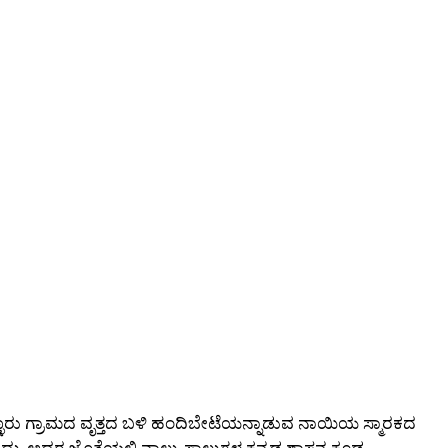
 ಮಳ್ಳೂರು ಗ್ರಾಮದ ವೃತ್ತದ ಬಳಿ ಹಂದಿಬೇಟೆಯನ್ನಾಡುವ ನಾಯಿಯ ಸ್ಮಾರಕದ
ಾಗಿದ್ದು, ಅದರ ಜೊತೆಯಲ್ಲಿ ನಾಲ್ಕು ಸಾಲುಗಳ ಕನ್ನಡ ಶಾಸನ ಕೂಡ