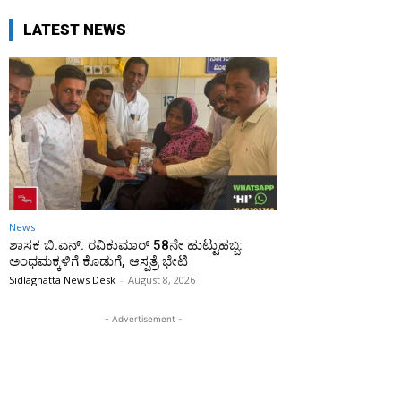
LATEST NEWS
News
ಶಾಸಕ ಬಿ.ಎನ್. ರವಿಕುಮಾರ್ 58ನೇ ಹುಟ್ಟುಹಬ್ಬ:
ಅಂಧಮಕ್ಕಳಿಗೆ ಕೊಡುಗೆ, ಆಸ್ಪತ್ರೆ ಭೇಟಿ
Sidlaghatta News Desk
-
August 8, 2026
- Advertisement -