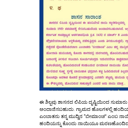
ಈ ಶಿಲ್ಪವು ಶಾಸನದ ಲಿಪಿಯ ದೃಷ್ಟಿಯಿಂದ ಸುಮಾರು 15
ಅಂದಾಜಿಸಬಹುದು. ಗ್ರಾಮದ ಹೊಲಗಳಲ್ಲಿ ಹಂದಿಯ
ಎಂಬಾತನು ತನ್ನ ಮುದ್ದಿನ “ಬೀಮಾಂಚ” ಎಂಬ ನಾ
ಹಂದಿಯನ್ನು ಕೊಂದು ನಾಯಿಯೂ ಮರಣಹೊಂದಿದಾಗ,