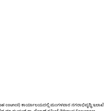
icipal council) ಕಾರ್ಯಾಲಯದಲ್ಲಿ ಮಂಗಳವಾರ ನಗರಾಭಿವೃದ್ಧಿ ಇಲಾಖೆ
ಮ್ಯಾನ್ಯುಯಲ್ ಸ್ಕ್ಯಾವೆಂಜರ್ ಸಮೀಕ್ಷೆ (Manual Scavenger