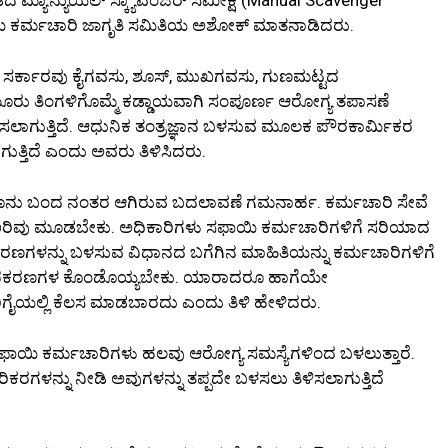
ಾಯಿ ಕರ್ಮಚಾರಿ ಜಾಗೃತಿ ಸಮಿತಿಯ ಅಶೋಕ್ ಮಾತನಾಡಿದರು.
ದ ಸರ್ಕಾರವು ಕೈಗವಸು, ಶೂಸ್, ಮುಖಗವಸು, ಗುಣಮಟ್ಟದ
 ಮೂರು ತಿಂಗಳಿಗೊಮ್ಮೆ ಕಡ್ಡಾಯವಾಗಿ ಸಂಪೂರ್ಣ ಆರೋಗ್ಯ ತಪಾಸಣೆ
ಸಲಾಗುತ್ತಿದೆ. ಆಧುನಿಕ ತಂತ್ರಜ್ಞಾನ ಬಳಸುವ ಮೂಲಕ ಪೌರಕಾರ್ಮಿಕರ
ಗುತ್ತಿದೆ ಎಂದು ಅವರು ತಿಳಿಸಿದರು.
ಾನೂನು ಬಂದ ನಂತರ ಆಗಿರುವ ಬದಲಾವಣೆ ಗಮನಾರ್ಹ. ಕರ್ಮಚಾರಿ ಸೇವೆ
ಅರಿವು ಮೂಡಬೇಕು. ಅಧಿಕಾರಿಗಳು ಸಫಾಯಿ ಕರ್ಮಚಾರಿಗಳಿಗೆ ಸರಿಯಾದ
ಗಳನ್ನು ಬಳಸುವ ವಿಧಾನದ ಬಗೆಗಿನ ಮಾಹಿತಿಯನ್ನು ಕರ್ಮಚಾರಿಗಳಿಗೆ
ಿ ಉಪಕರಣಗಳ ಕೊಂಡೊಯ್ಯಬೇಕು. ಯಾರಾದರೂ ಹಾಗೆಯೇ
ಿಗೈಯಲ್ಲಿ ಕೆಲಸ ಮಾಡಬಾರದು ಎಂದು ತಿಳಿ ಹೇಳಿದರು.
 ಸಫಾಯಿ ಕರ್ಮಚಾರಿಗಳು ಹಲವು ಆರೋಗ್ಯ ಸಮಸ್ಯೆಗಳಿಂದ ಬಳಲುತ್ತಾರೆ.
ಿಕರಗಳನ್ನು ನೀಡಿ ಅವುಗಳನ್ನು ತಪ್ಪದೇ ಬಳಸಲು ತಿಳಿಸಲಾಗುತ್ತಿದೆ