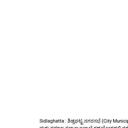
Sidlaghatta : ಶಿಡ್ಲಘಟ್ಟ ನಗರಸಭೆ (City Mun
ಮತ್ತು ಸಮಾಜ ಕಲ್ಯಾಣ ಇಲಾಖೆ ಸಹಯೋಗದಲ್ಲಿ ನಡೆದ 