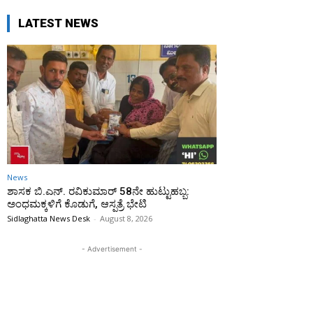
LATEST NEWS
News
ಶಾಸಕ ಬಿ.ಎನ್. ರವಿಕುಮಾರ್ 58ನೇ ಹುಟ್ಟುಹಬ್ಬ:
ಅಂಧಮಕ್ಕಳಿಗೆ ಕೊಡುಗೆ, ಆಸ್ಪತ್ರೆ ಭೇಟಿ
Sidlaghatta News Desk
-
August 8, 2026
- Advertisement -