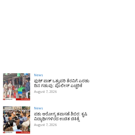
News
ಫುಟ್‌ ಪಾತ್ ಒತ್ತುವರಿ ತೆರವಿಗೆ ಎರಡು
ದಿನ ಗಡುವು: ಪೊಲೀಸ್ ಎಚ್ಚರಿಕೆ
August 7, 2026
News
ಪಶು ಆರೋಗ್ಯ ತಪಾಸಣೆ ಶಿಬಿರ: ಕೃಷಿ
ವಿದ್ಯಾರ್ಥಿಗಳಿಂದ ಉಚಿತ ಚಿಕಿತ್ಸೆ
August 7, 2026