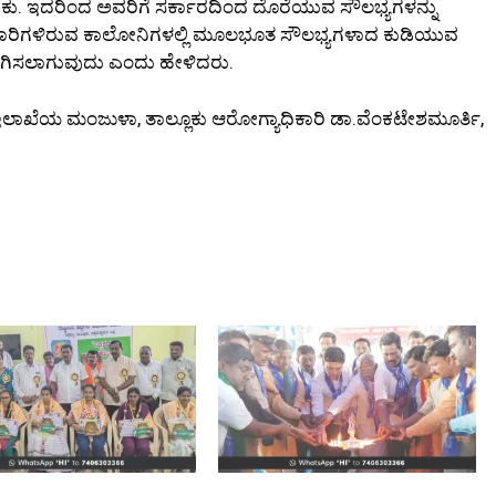
ಕು. ಇದರಿಂದ ಅವರಿಗೆ ಸರ್ಕಾರದಿಂದ ದೊರೆಯುವ ಸೌಲಭ್ಯಗಳನ್ನು
ಚಾರಿಗಳಿರುವ ಕಾಲೋನಿಗಳಲ್ಲಿ ಮೂಲಭೂತ ಸೌಲಭ್ಯಗಳಾದ ಕುಡಿಯುವ
ು ಒದಗಿಸಲಾಗುವುದು ಎಂದು ಹೇಳಿದರು.
 ಇಲಾಖೆಯ ಮಂಜುಳಾ, ತಾಲ್ಲೂಕು ಆರೋಗ್ಯಾಧಿಕಾರಿ ಡಾ.ವೆಂಕಟೇಶಮೂರ್ತಿ,