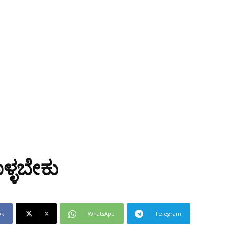
ಳ್ಳಬೇಕು
ok
X
WhatsApp
Telegram