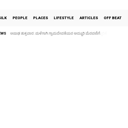
SILK
PEOPLE
PLACES
LIFESTYLE
ARTICLES
OFF BEAT
EWS
ಫುಟ್‌ ಪಾತ್ ಒತ್ತುವರಿ ತೆರವಿಗೆ ಎರಡು ದಿನ ಗಡುವು: ಪೊಲೀಸ್ ಎಚ್ಚರಿಕೆ