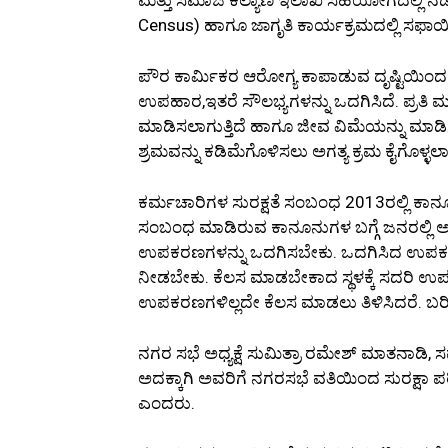
Census) ಹಾಗೂ ಜಾಗೃತಿ ಕಾರ್ಯಕ್ರಮದಲ್ಲಿ ಸಫ
ಪೌರ ಕಾರ್ಮಿಕರ ಆರೋಗ್ಯ ಕಾಪಾಡುವ ದೃಷ್ಟಿಯಿಂ
ಉಪಹಾರ,ಇತರೆ ಸೌಲಭ್ಯಗಳನ್ನು ಒದಗಿಸಿದೆ. ಪ್ರತಿ
ಮಾಡಿಸಲಾಗುತ್ತಿದೆ ಹಾಗೂ ಜೀವ ವಿಮೆಯನ್ನು ಮಾಡಿ
ಶ್ರಮವನ್ನು ಕಡಿಮೆಗೊಳಿಸಲು ಅಗತ್ಯ ಕ್ರಮ ಕೈಗೊಳ್ಳಲಾ
ಕರ್ಮಚಾರಿಗಳ ಸುರಕ್ಷತೆ ಸಂಬಂಧ 2013ರಲ್ಲಿ ಕ
ಸಂಬಂಧ ಮಾಡಿರುವ ಕಾನೂನುಗಳ ಬಗ್ಗೆ ಜನರಲ್ಲಿ 
ಉಪಕರಣಗಳನ್ನು ಒದಗಿಸಬೇಕು. ಒದಗಿಸಿದ ಉಪಕರಣ
ನೀಡಬೇಕು. ಕೆಲಸ ಮಾಡಬೇಕಾದ ಸ್ಥಳಕ್ಕೆ ಸದರ
ಉಪಕರಣಗಳಿಲ್ಲದೇ ಕೆಲಸ ಮಾಡಲು ತಿಳಿಸಿದರೆ. ಬರ
ನಗರ ಸಭೆ ಅಧ್ಯಕ್ಷೆ ಸುಮಿತ್ರಾ ರಮೇಶ್ ಮಾತನಾಡಿ,
ಅದಕ್ಕಾಗಿ ಅವರಿಗೆ ನಗರಸಭೆ ವತಿಯಿಂದ ಸುರಕ್ಷಾ ಪರ
ಎಂದರು.