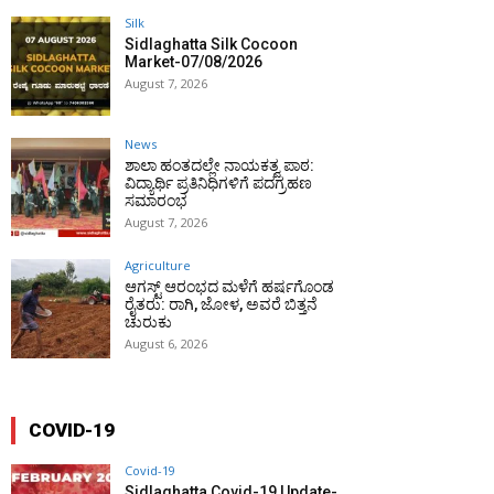
Silk
Sidlaghatta Silk Cocoon
Market-07/08/2026
August 7, 2026
News
ಶಾಲಾ ಹಂತದಲ್ಲೇ ನಾಯಕತ್ವ ಪಾಠ:
ವಿದ್ಯಾರ್ಥಿ ಪ್ರತಿನಿಧಿಗಳಿಗೆ ಪದಗ್ರಹಣ
ಸಮಾರಂಭ
August 7, 2026
Agriculture
ಆಗಸ್ಟ್ ಆರಂಭದ ಮಳೆಗೆ ಹರ್ಷಗೊಂಡ
ರೈತರು: ರಾಗಿ, ಜೋಳ, ಅವರೆ ಬಿತ್ತನೆ
ಚುರುಕು
August 6, 2026
COVID-19
Covid-19
Sidlaghatta Covid-19 Update-