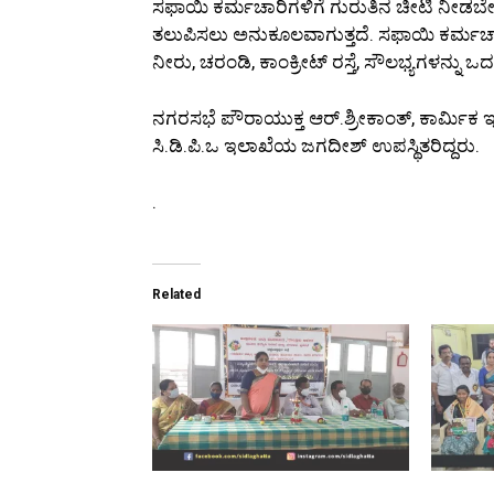
ಸಫಾಯಿ ಕರ್ಮಚಾರಿಗಳಿಗೆ ಗುರುತಿನ ಚೀಟಿ ನೀಡಬೇ
ತಲುಪಿಸಲು ಅನುಕೂಲವಾಗುತ್ತದೆ. ಸಫಾಯಿ ಕರ್ಮ
ನೀರು, ಚರಂಡಿ, ಕಾಂಕ್ರೀಟ್ ರಸ್ತೆ, ಸೌಲಭ್ಯಗಳನ್ನ
ನಗರಸಭೆ ಪೌರಾಯುಕ್ತ ಆರ್.ಶ್ರೀಕಾಂತ್, ಕಾರ್ಮಿಕ
ಸಿ.ಡಿ.ಪಿ.ಒ ಇಲಾಖೆಯ ಜಗದೀಶ್ ಉಪಸ್ಥಿತರಿದ್ದರು.
.
Related