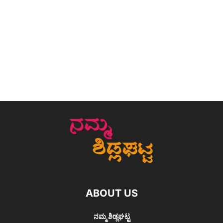
ABOUT US
ನಮ್ಮ ಶಿಡ್ಲಘಟ್ಟ