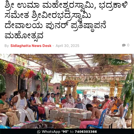
ಶ್ರೀ ಉಮಾ ಮಹೇಶ್ವರಸ್ವಾಮಿ, ಭದ್ರಕಾಳಿ
ಸಮೇತ ಶ್ರೀವೀರಭದ್ರಸ್ವಾಮಿ
ದೇವಾಲಯ ಪುನರ್ ಪ್ರತಿಷ್ಠಾಪನೆ
ಮಹೋತ್ಸವ
0
By
Sidlaghatta News Desk
-
April 30, 2025