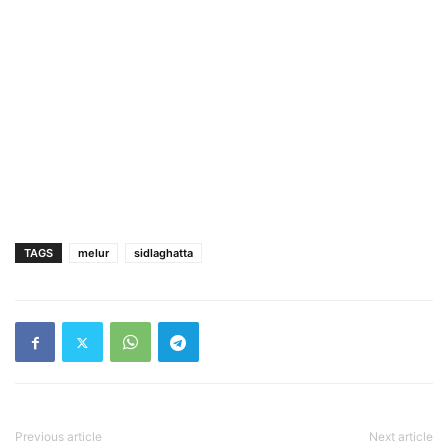
TAGS
melur
sidlaghatta
Previous article
Next article