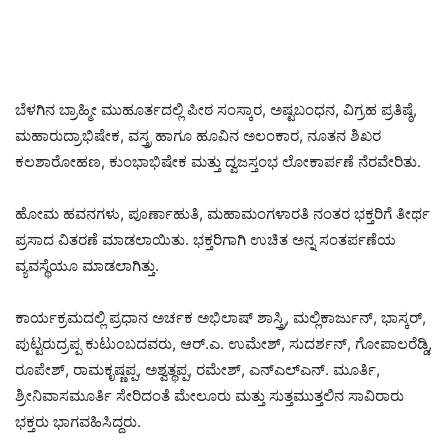
ಬೆಳಗಿನ ಬ್ರಾಹ್ಮೀ ಮುಹೂರ್ತದಲ್ಲಿ ಪೀಠ ಸಂಸ್ಕಾರ, ಅಷ್ಟಬಂಧನ, ವಿಗ್ರಹ ಪ್ರತಿಷ್ಠೆ,
ಮಹಾರುದ್ರಾಭಿಷೇಕ, ವಸ್ತ್ರ ಹಾಗೂ ಹೂವಿನ ಅಲಂಕಾರ, ನೂತನ ಶಿಖರ
ಕಲಶಾರೋಹಣ, ಕುಂಭಾಭಿಷೇಕ ಮತ್ತು ದ್ವಜಸ್ತಂಭ ಲೋಕಾರ್ಪಣೆ ನೆರವೇರಿತು.
ಹೋಮ ಹವನಗಳು, ಪೂರ್ಣಾಹುತಿ, ಮಹಾಮಂಗಳಾರತಿ ನಂತರ ಭಕ್ತರಿಗೆ ತೀರ್ಥ
ಪ್ರಸಾದ ವಿತರಣೆ ಮಾಡಲಾಯಿತು. ಭಕ್ತರಿಗಾಗಿ ಉಚಿತ ಅನ್ನ ಸಂತರ್ಪಣೆಯ
ವ್ಯವಸ್ಥೆಯೂ ಮಾಡಲಾಗಿತ್ತು.
ಕಾರ್ಯಕ್ರಮದಲ್ಲಿ ಪ್ರಧಾನ ಅರ್ಚಕ ಅಭಿಲಾಷ್ ಶಾಸ್ತ್ರಿ, ಮಲ್ಲಿಕಾರ್ಜುನ್, ಭಾಸ್ಕರ್,
ಪುಟ್ಟರುದ್ರಪ್ಪ ಕುಟುಂಬದವರು, ಆರ್.ಎ. ಉಮೇಶ್, ಸುದರ್ಶನ್, ಗೋಪಾಲರೆಡ್ಡಿ,
ರೂಪೇಶ್, ರಾಮಕೃಷ್ಣಪ್ಪ, ಅಶ್ವತ್ಥಪ್ಪ, ರಮೇಶ್, ಎನ್‌ಎಲ್‌ಎನ್. ಮೂರ್ತಿ,
ಶ್ರೀನಿವಾಸಮೂರ್ತಿ ಸೇರಿದಂತೆ ಮೇಲೂರು ಮತ್ತು ಸುತ್ತಮುತ್ತಲಿನ ಸಾವಿರಾರು
ಭಕ್ತರು ಭಾಗವಹಿಸಿದ್ದರು.