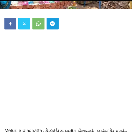
Melur, Sidlaghatta : ಶಿಡ್ಲಘಟ್ಟ ತಾಲ್ಲೂಕಿನ ಮೇಲೂರು ಗ್ರಾಮದ ಶ್ರೀ ಉಮಾ