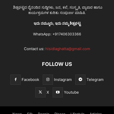
ಶಿಡ್ಲಘಟ್ಟದ ದೈನಂದಿನ ಸುದ್ದಿಗಳು, ಜನ, ಕಲೆ, ಸಂಸ್ಕೃತಿ, ವ್ಯಾಪಾರ ಹಾಗೂ
ಕಾರ್ಯಕ್ರಮಗಳ ಕುರಿತು ಸಂಪೂರ್ಣ ಮಾಹಿತಿ.
ಇದು ನಮ್ಮೂರು, ಇದು ನಮ್ಮ ಶಿಡ್ಲಘಟ್ಟ
WhatsApp:
+917406303366
Contact us:
hisidlaghatta@gmail.com
FOLLOW US
Facebook
Instagram
Telegram
X
Youtube
News
Silk
People
Places
Lifestyle
Articles