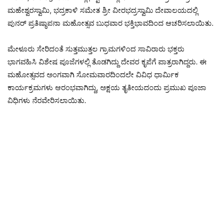
ಮಹೇಶ್ವರಸ್ವಾಮಿ, ಭದ್ರಕಾಳಿ ಸಮೇತ ಶ್ರೀ ವೀರಭದ್ರಸ್ವಾಮಿ ದೇವಾಲಯದಲ್ಲಿ
ಪುನರ್ ಪ್ರತಿಷ್ಠಾಪನಾ ಮಹೋತ್ಸವ ಬುಧವಾರ ಭಕ್ತಿಭಾವದಿಂದ ಆಚರಿಸಲಾಯಿತು.
ಮೇಳೂರು ಸೇರಿದಂತೆ ಸುತ್ತಮುತ್ತಲ ಗ್ರಾಮಗಳಿಂದ ಸಾವಿರಾರು ಭಕ್ತರು
ಭಾಗವಹಿಸಿ ವಿಶೇಷ ಪೂಜೆಗಳಲ್ಲಿ ತೊಡಗಿದ್ದು ದೇವರ ಕೃಪೆಗೆ ಪಾತ್ರರಾಗಿದ್ದರು. ಈ
ಮಹೋತ್ಸವದ ಅಂಗವಾಗಿ ಸೋಮವಾರದಿಂದಲೇ ವಿವಿಧ ಧಾರ್ಮಿಕ
ಕಾರ್ಯಕ್ರಮಗಳು ಆರಂಭವಾಗಿದ್ದು, ಅಕ್ಷಯ ತೃತೀಯದಂದು ಪ್ರಮುಖ ಪೂಜಾ
ವಿಧಿಗಳು ನೆರವೇರಿಸಲಾಯಿತು.