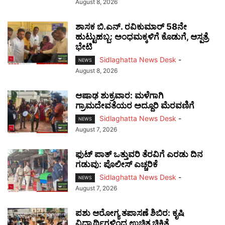
August 8, 2026
ಶಾಸಕ ಬಿ.ಎನ್. ರವಿಕುಮಾರ್ 58ನೇ
ಹುಟ್ಟುಹಬ್ಬ: ಅಂಧಮಕ್ಕಳಿಗೆ ಕೊಡುಗೆ, ಆಸ್ಪತ್ರೆ
ಭೇಟಿ
Sidlaghatta News Desk
-
NEWS
August 8, 2026
ಆಷಾಢ ಶುಕ್ರವಾರ: ಮಳೆಗಾಗಿ
ಗ್ರಾಮದೇವತೆಯರ ಅದ್ದೂರಿ ಮೆರವಣಿಗೆ
Sidlaghatta News Desk
-
NEWS
August 7, 2026
ಫುಟ್‌ ಪಾತ್ ಒತ್ತುವರಿ ತೆರವಿಗೆ ಎರಡು ದಿನ
ಗಡುವು: ಪೊಲೀಸ್ ಎಚ್ಚರಿಕೆ
Sidlaghatta News Desk
-
NEWS
August 7, 2026
ಪಶು ಆರೋಗ್ಯ ತಪಾಸಣೆ ಶಿಬಿರ: ಕೃಷಿ
ವಿದ್ಯಾರ್ಥಿಗಳಿಂದ ಉಚಿತ ಚಿಕಿತ್ಸೆ