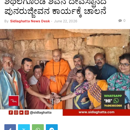
ಶಿಥಿಲಗೊಂಡ ಶಿವನ ದೇವಸ್ಥಾನದ
ಪುನರುಜ್ಜೀವನ ಕಾರ್ಯಕ್ಕೆ ಚಾಲನೆ
0
By
Sidlaghatta News Desk
-
June 22, 2026