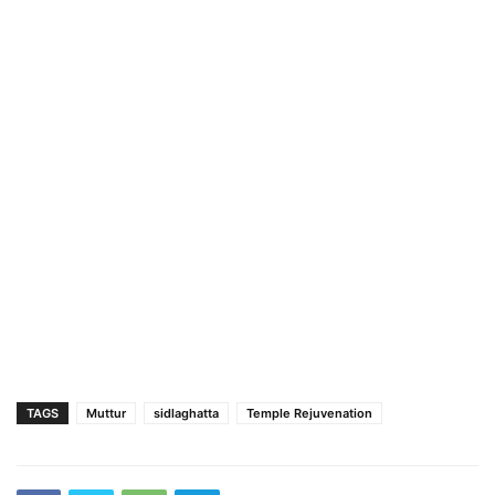
TAGS
Muttur
sidlaghatta
Temple Rejuvenation