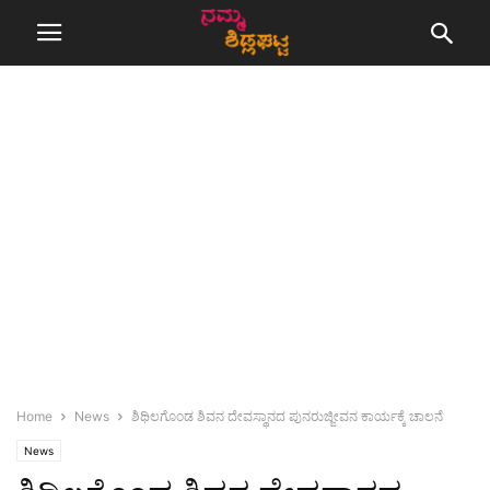
Home
News
ಶಿಥಿಲಗೊಂಡ ಶಿವನ ದೇವಸ್ಥಾನದ ಪುನರುಜ್ಜೀವನ ಕಾರ್ಯಕ್ಕೆ ಚಾಲನೆ
News