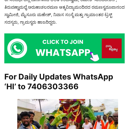
ತಿರುವಣ್ಣಾಮಲೈ ಅರುಣಾಚಲರಮಣ ಆತ್ಮವಿದ್ಯಾಮಂದಿರದ ರಮಣಸ್ವರೂಪಾನಂದ
ಸ್ವಾಮೀಜಿ, ಮೈಸೂರು ಮಹೇಶ್, ನಿವಾಸ ಸಂಸ್ಥೆ ಮತ್ತು ಗ್ರಾಮಾಂತರ ಟ್ರಸ್ಟ್
ಸದಸ್ಯರು, ಗ್ರಾಮಸ್ಥರು ಹಾಜರಿದ್ದರು.
For Daily Updates WhatsApp
‘HI’ to
7406303366