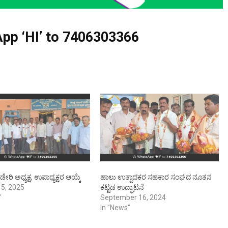
pp ‘HI’ to
7406303366
ರಿ ಅಧ್ಯಕ್ಷ, ಉಪಾಧ್ಯಕ್ಷರ ಆಯ್ಕೆ
ಹಾಲು ಉತ್ಪಾದಕರ ಸಹಕಾರ ಸಂಘದ ನೂತನ
 5, 2025
ಕಟ್ಟಡ ಉದ್ಘಾಟನೆ
"
September 16, 2024
In "News"