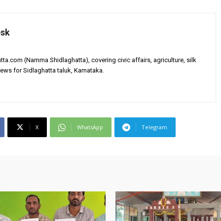
esk
tta.com (Namma Shidlaghatta), covering civic affairs, agriculture, silk
ews for Sidlaghatta taluk, Karnataka.
X
WhatsApp
Telegram