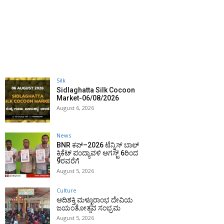
Silk
Sidlaghatta Silk Cocoon
Market-06/08/2026
August 6, 2026
News
BNR ಕಪ್–2026 ಟೆನ್ನಿಸ್ ಬಾಲ್
ಕ್ರಿಕೆಟ್ ಪಂದ್ಯಾವಳಿ ಆಗಸ್ಟ್ 6ರಿಂದ
9ರವರೆಗೆ
August 5, 2026
Culture
ಆದಿಶಕ್ತಿ ಮಳ್ಳೂರಾಂಭ ದೇವಿಯ
ಜಯಂತೋತ್ಸವ ಸಂಭ್ರಮ
August 5, 2026