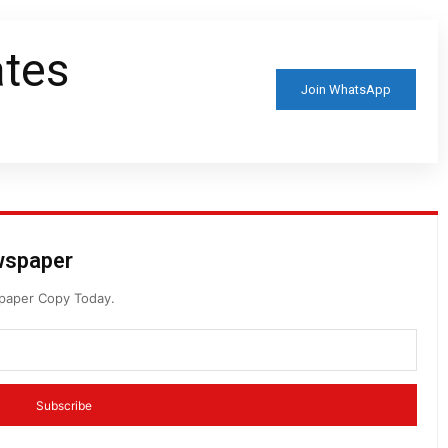
ates
Join WhatsApp
ewspaper
spaper Copy Today.
Subscribe