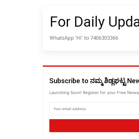
For Daily Upd
WhatsApp 'HI' to 7406303366
Subscribe to ನಮ್ಮ ಶಿಡ್ಲಘಟ್ಟ N
Launching Soon! Register for your Free New