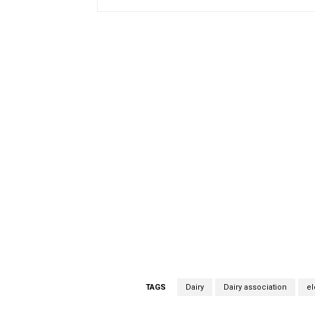
TAGS
Dairy
Dairy association
el