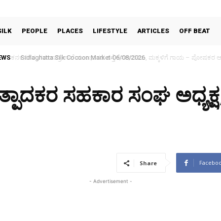
SILK
PEOPLE
PLACES
LIFESTYLE
ARTICLES
OFF BEAT
EWS
Sidlaghatta Silk Cocoon Market-06/08/2026
್ಪಾದಕರ ಸಹಕಾರ ಸಂಘ ಅಧ್ಯಕ್ಷ,
Facebo
Share
- Advertisement -