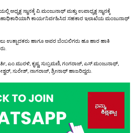
್ಯಕ್ಷ ಸ್ಥಾನಕ್ಕೆ ವಿ.ಮಂಜುನಾಥ್ ಮತ್ತು ಉಪಾಧ್ಯಕ್ಷ ಸ್ಥಾನಕ್ಕೆ
ಚುನಾವಣಾಧಿಕಾರಿಯಾಗಿ ಕಾರ್ಯನಿರ್ವಹಿಸಿದ ಸಹಕಾರ ಇಲಾಖೆಯ ಮಂಜುನಾಥ್
ು, ಹಾಲು ಉತ್ಪಾದಕರು ಹಾಗೂ ಅವರ ಬೆಂಬಲಿಗರು ಹೂ ಹಾರ ಹಾಕಿ
ದರು.
ತಿ, ಎಂ.ಮುರಳಿ, ಕೃಷ್ಣ, ಸುಬ್ರಮಣಿ, ಗಂಗರಾಜ್, ಎಸ್.ಮಂಜುನಾಥ್,
ಶ್ವರ್, ಸುರೇಶ್, ನಾಗರಾಜ್, ಶ್ರೀನಾಥ್ ಹಾಜರಿದ್ದರು.