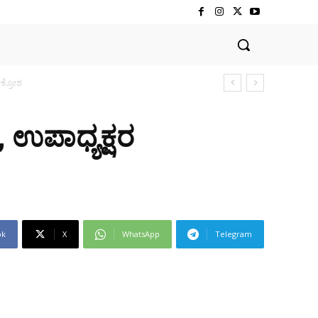
 ಉಪಾಧ್ಯಕ್ಷರ
ok
X
WhatsApp
Telegram