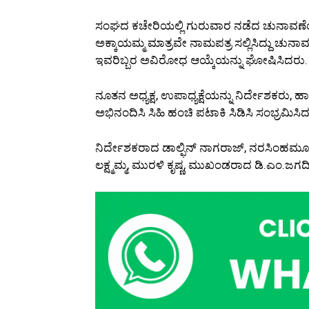
ಸಂಘದ ಕಚೇರಿಯಲ್ಲಿ ಗುರುವಾರ ನಡೆದ ಚುನಾವಣೆಯಲ್ಲಿ ಅಧ
ಅಕ್ಕಾಯಮ್ಮ ಮಾತ್ರವೇ ನಾಮಪತ್ರ ಸಲ್ಲಿಸಿದ್ದು 
ಇವರಿಬ್ಬರ ಅವಿರೋಧ ಆಯ್ಕೆಯನ್ನು ಘೋಷಿಸಿದರು.
ನೂತನ ಅಧ್ಯಕ್ಷ, ಉಪಾಧ್ಯಕ್ಷೆಯನ್ನು ನಿರ್ದೇಶಕರ
ಅಭಿನಂದಿಸಿ ಸಿಹಿ ಹಂಚಿ ಪಟಾಕಿ ಸಿಡಿಸಿ ಸಂಭ್ರಮಿಸಿ
ನಿರ್ದೇಶಕರಾದ ಡಾಲ್ಫಿನ್ ನಾಗರಾಜ್, ನರಸಿಂಹಮೂರ್
ಲಕ್ಷ್ಮಮ್ಮ, ಮುರಳಿ ಕೃಷ್ಣ, ಮುಖಂಡರಾದ ಡಿ.ಎಂ.ಜಗದೀ